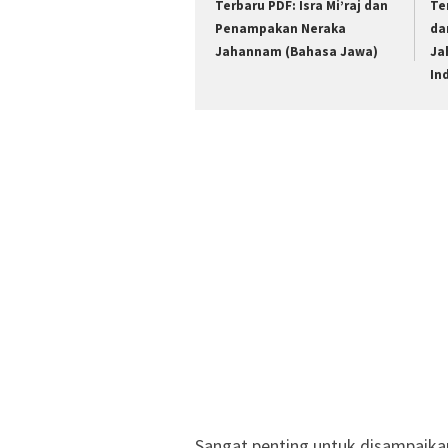
Terbaru PDF: Isra Mi’raj dan
Te
Penampakan Neraka
da
Jahannam (Bahasa Jawa)
Ja
In
Sangat penting untuk disampaika