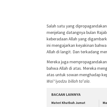
Salah satu yang dipropagandaka
menjelang datangnya bulan Rajab 
keberadaan Allah yang digambar
ini mengajarkan keyakinan bahwa
Allah di langit. Dan terkadang me
Mereka juga mempropagandakan b
bahwa Allah di atas. Mereka men
atas untuk sowan menghadap kepa
Wal
‘
iyadzu billah ta
’
ala
.
BACAAN LAINNYA
Materi Khutbah Jumat
Ma