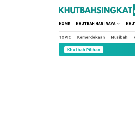
Loncat
tutup
ke
konten
HOME
KHUTBAH HARI RAYA
KHU
TOPIC
Kemerdekaan
Musibah
Khutbah Pilihan
3