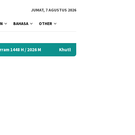
tutup
JUMAT, 7 AGUSTUS 2026
AN
BAHASA
OTHER
M
Khutbah Idul Fitri 2026 Menyentuh Hati: Kumpulan Mate