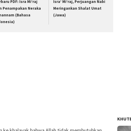
rbaru PDF: Isra Mi’raj
Isra’ Mi’raj, Perjuangan Nabi
n Penampakan Neraka
Meringankan Shalat Umat
hannam (Bahasa
(Jawa)
donesia)
KHUT
n ke khalayak bahwa Allah tidak membutuhkan