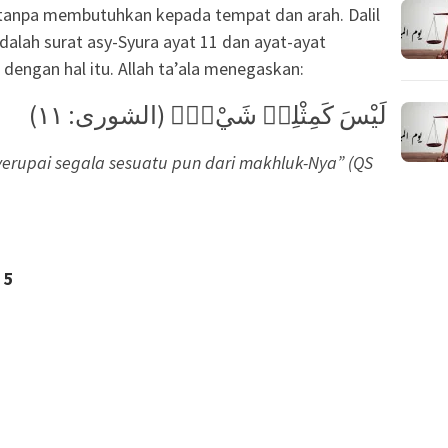
a tanpa membutuhkan kepada tempat dan arah. Dalil
adalah surat asy-Syura ayat 11 dan ayat-ayat
dengan hal itu. Allah ta’ala menegaskan:
لَيْسَ كَمِثْلِهٖ شَيْءٌۚ (الشورى: ١١)
yerupai segala sesuatu pun dari makhluk-Nya” (QS
5