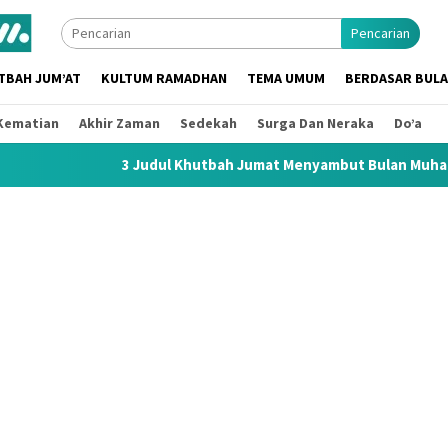
Pencarian
TBAH JUM’AT
KULTUM RAMADHAN
TEMA UMUM
BERDASAR BUL
Kematian
Akhir Zaman
Sedekah
Surga Dan Neraka
Do’a
 Judul Khutbah Jumat Menyambut Bulan Muharram 1448 H / 2026 