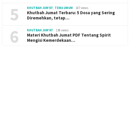
5
KHUTBAH JUM'AT
,
TEMA UMUM
187 views
Khutbah Jumat Terbaru: 5 Dosa yang Sering
Diremehkan, tetap…
6
KHUTBAH JUM'AT
138 views
Materi Khutbah Jumat PDF Tentang Spirit
Mengisi Kemerdekaan…