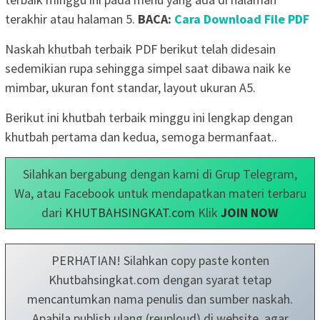
terakhir atau halaman 5.
BACA:
Cara Download File PDF
Naskah khutbah terbaik PDF berikut telah didesain
sedemikian rupa sehingga simpel saat dibawa naik ke
mimbar, ukuran font standar, layout ukuran A5.
Berikut ini khutbah terbaik minggu ini lengkap dengan
khutbah pertama dan kedua, semoga bermanfaat..
Silahkan bergabung dengan kami di Grup Telegram,
Wa, atau Facebook untuk mendapatkan materi terbaru
dari
KHUTBAHSINGKAT.com
Klik
JOIN NOW
PERHATIAN! Silahkan copy paste konten
Khutbahsingkat.com dengan syarat tetap
mencantumkan nama penulis dan sumber naskah.
Apabila publish ulang (reuploud) di website, agar