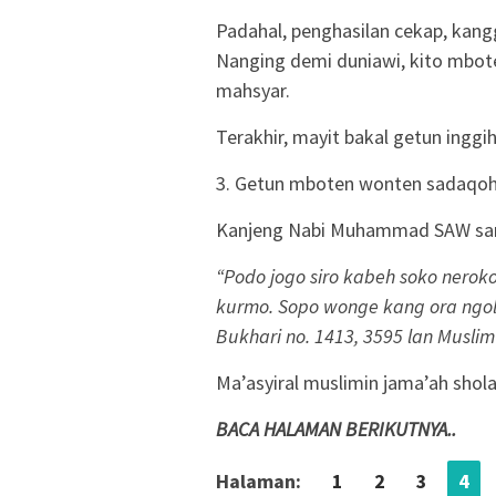
Padahal, penghasilan cekap, kan
Nanging demi duniawi, kito mbot
mahsyar.
Terakhir, mayit bakal getun inggi
3. Getun mboten wonten sadaqoh
Kanjeng Nabi Muhammad SAW s
“Podo jogo siro kabeh soko nero
kurmo. Sopo wonge kang ora ngo
Bukhari no. 1413, 3595 lan Muslim
Ma’asyiral muslimin jama’ah shola
BACA HALAMAN BERIKUTNYA..
Halaman:
1
2
3
4