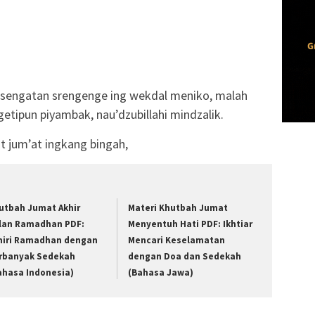
 sengatan srengenge ing wekdal meniko, malah
getipun piyambak, nau’dzubillahi mindzalik.
t jum’at ingkang bingah,
utbah Jumat Akhir
Materi Khutbah Jumat
lan Ramadhan PDF:
Menyentuh Hati PDF: Ikhtiar
hiri Ramadhan dengan
Mencari Keselamatan
rbanyak Sedekah
dengan Doa dan Sedekah
ahasa Indonesia)
(Bahasa Jawa)