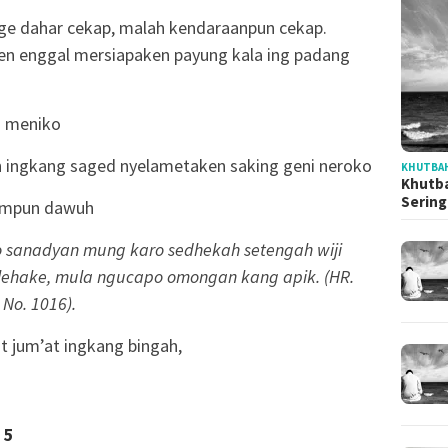
gge dahar cekap, malah kendaraanpun cekap.
en enggal mersiapaken payung kala ing padang
h meniko
 ingkang saged nyelametaken saking geni neroko
KHUTBAH
Khutba
Serin
ampun dawuh
ko sanadyan mung karo sedhekah setengah wiji
lehake, mula ngucapo omongan kang apik. (HR.
 No. 1016).
t jum’at ingkang bingah,
5