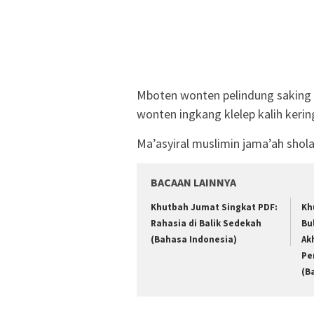
Mboten wonten pelindung saking
wonten ingkang klelep kalih kerin
Ma’asyiral muslimin jama’ah shola
BACAAN LAINNYA
Khutbah Jumat Singkat PDF:
Kh
Rahasia di Balik Sedekah
Bu
(Bahasa Indonesia)
Ak
Pe
(B