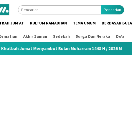
Pencarian
TBAH JUM’AT
KULTUM RAMADHAN
TEMA UMUM
BERDASAR BUL
Kematian
Akhir Zaman
Sedekah
Surga Dan Neraka
Do’a
enyambut Bulan Muharram 1448 H / 2026 M
Khutbah Idul F