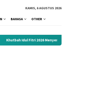
tutup
KAMIS, 6 AGUSTUS 2026
AN
BAHASA
OTHER
itri 2026 Menyentuh Hati: Kumpulan Materi Terbaik 1447 H Siap 