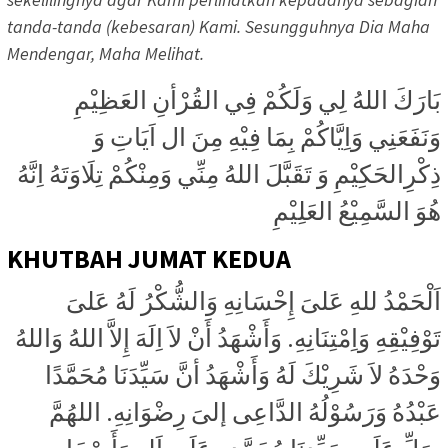
tanda-tanda (kebesaran) Kami. Sesungguhnya Dia Maha
Mendengar, Maha Melihat.
بَارَكَ اللهُ لِي وَلَكُمْ فِي القُرْأنِ العَظِيْمِ
وَنَفَعَنِي وَاِيَّاكُمْ بِمَا فِيْهِ مِنَ ال اَيَاتِ وَ
ذِكْرِالحَكِيْمِ وَ تَقَبَّلَ اللهُ مِنِّي وَمِنْكُمْ تِلَاوَتَهُ اِنَّهُ
هُوَ السَّمِيْعُ العَلِيْمِ
KHUTBAH JUMAT KEDUA
اَلْحَمْدُ للهِ عَلىَ إِحْسَانِهِ وَالشُّكْرُ لَهُ عَلىَ
تَوْفِيْقِهِ وَاِمْتِنَانِهِ. وَأَشْهَدُ أَنْ لاَ اِلَهَ إِلاَّ اللهُ وَاللهُ
وَحْدَهُ لاَ شَرِيْكَ لَهُ وَأَشْهَدُ أنَّ سَيِّدَنَا مُحَمَّدًا
عَبْدُهُ وَرَسُوْلُهُ الدَّاعِى إلىَ رِضْوَانِهِ. اللهُمَّ