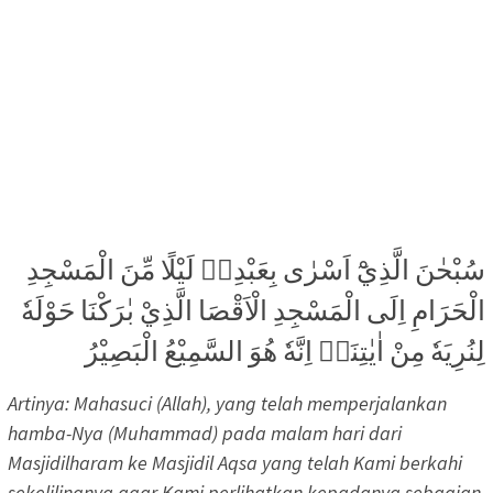
سُبْحٰنَ الَّذِيْٓ اَسْرٰى بِعَبْدِهٖ لَيْلًا مِّنَ الْمَسْجِدِ
الْحَرَامِ اِلَى الْمَسْجِدِ الْاَقْصَا الَّذِيْ بٰرَكْنَا حَوْلَهٗ
لِنُرِيَهٗ مِنْ اٰيٰتِنَاۗ اِنَّهٗ هُوَ السَّمِيْعُ الْبَصِيْرُ
Artinya: Mahasuci (Allah), yang telah memperjalankan
hamba-Nya (Muhammad) pada malam hari dari
Masjidilharam ke Masjidil Aqsa yang telah Kami berkahi
sekelilingnya agar Kami perlihatkan kepadanya sebagian