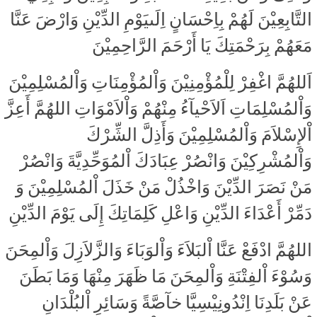
التَّابِعِيْنَ لَهُمْ بِاِحْسَانٍ اِلَىيَوْمِ الدِّيْنِ وَارْضَ عَنَّا
مَعَهُمْ بِرَحْمَتِكَ يَا أَرْحَمَ الرَّاحِمِيْنَ
اَللهُمَّ اغْفِرْ لِلْمُؤْمِنِيْنَ وَاْلمُؤْمِنَاتِ وَاْلمُسْلِمِيْنَ
وَاْلمُسْلِمَاتِ اَلاَحْيآءُ مِنْهُمْ وَاْلاَمْوَاتِ اللهُمَّ أَعِزَّ
اْلإِسْلاَمَ وَاْلمُسْلِمِيْنَ وَأَذِلَّ الشِّرْكَ
وَاْلمُشْرِكِيْنَ وَانْصُرْ عِبَادَكَ اْلمُوَحِّدِيَّةَ وَانْصُرْ
مَنْ نَصَرَ الدِّيْنَ وَاخْذُلْ مَنْ خَذَلَ اْلمُسْلِمِيْنَ وَ
دَمِّرْ أَعْدَاءَ الدِّيْنِ وَاعْلِ كَلِمَاتِكَ إِلَى يَوْمَ الدِّيْنِ
اللهُمَّ ادْفَعْ عَنَّا اْلبَلاَءَ وَاْلوَبَاءَ وَالزَّلاَزِلَ وَاْلمِحَنَ
وَسُوْءَ اْلفِتْنَةِ وَاْلمِحَنَ مَا ظَهَرَ مِنْهَا وَمَا بَطَنَ
عَنْ بَلَدِنَا اِنْدُونِيْسِيَّا خآصَّةً وَسَائِرِ اْلبُلْدَانِ