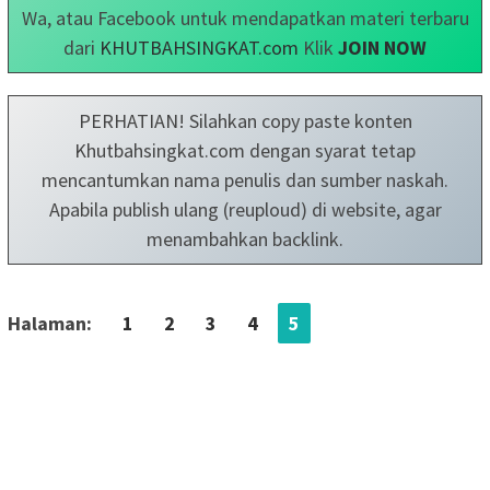
Wa, atau Facebook untuk mendapatkan materi terbaru
dari
KHUTBAHSINGKAT.com
Klik
JOIN NOW
PERHATIAN! Silahkan copy paste konten
Khutbahsingkat.com dengan syarat tetap
mencantumkan nama penulis dan sumber naskah.
Apabila publish ulang (reuploud) di website, agar
menambahkan backlink.
Halaman:
1
2
3
4
5