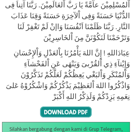
اْلمُسْلِمِيْنَ عآمَّةً يَا رَبَّ اْلعَالَمِيْنَ. رَبَّنَا آتِناَ فِى
الدُّنْيَا حَسَنَةً وَفِى اْلآخِرَةِ حَسَنَةً وَقِنَا عَذَابَ
النَّارِ. رَبَّنَا ظَلَمْنَا اَنْفُسَنَا وَاإنْ لَمْ تَغْفِرْ لَنَا
وَتَرْحَمْنَا لَنَكُوْنَنَّ مِنَ اْلخَاسِرِيْنَ
عِبَادَاللهِ ! إِنَّ اللهَ يَأْمُرُنَا بِاْلعَدْلِ وَاْلإِحْسَانِ
وَإِيْتآءِ ذِي اْلقُرْبىَ وَيَنْهَى عَنِ اْلفَحْشآءِ
وَاْلمُنْكَرِ وَاْلبَغْي يَعِظُكُمْ لَعَلَّكُمْ تَذَكَّرُوْنَ
وَاذْكُرُوا اللهَ اْلعَظِيْمَ يَذْكُرْكُمْ وَاشْكُرُوْهُ عَلىَ
نِعَمِهِ يَزِدْكُمْ وَلَذِكْرُ اللهِ أَكْبَرْ
Silahkan bergabung dengan kami di Grup Telegram,