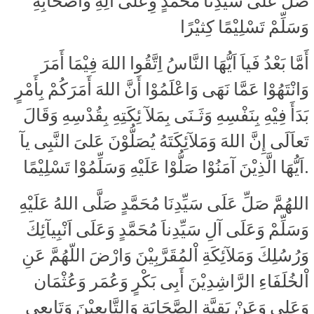
صَلِّ عَلَى سَيِّدِنَا مُحَمَّدٍ وِعَلَى اَلِهِ وَأَصْحَابِهِ
وَسَلِّمْ تَسْلِيْمًا كِثيْرًا
أَمَّا بَعْدُ فَياَ اَيُّهَا النَّاسُ اِتَّقُوا اللهَ فِيْمَا أَمَرَ
وَانْتَهُوْا عَمَّا نَهَى وَاعْلَمُوْا أَنَّ اللهَ أَمَرَكُمْ بِأَمْرٍ
بَدَأَ فِيْهِ بِنَفْسِهِ وَثَـنَى بِمَلآ ئِكَتِهِ بِقُدْسِهِ وَقَالَ
تَعاَلَى إِنَّ اللهَ وَمَلآئِكَتَهُ يُصَلُّوْنَ عَلىَ النَّبِى يآ
اَيُّهَا الَّذِيْنَ آمَنُوْا صَلُّوْا عَلَيْهِ وَسَلِّمُوْا تَسْلِيْمًا.
اللهُمَّ صَلِّ عَلَى سَيِّدِنَا مُحَمَّدٍ صَلَّى اللهُ عَلَيْهِ
وَسَلِّمْ وَعَلَى آلِ سَيِّدِناَ مُحَمَّدٍ وَعَلَى اَنْبِيآئِكَ
وَرُسُلِكَ وَمَلآئِكَةِ اْلمُقَرَّبِيْنَ وَارْضَ اللّهُمَّ عَنِ
اْلخُلَفَاءِ الرَّاشِدِيْنَ أَبِى بَكْرٍ وَعُمَر وَعُثْمَان
وَعَلِى وَعَنْ بَقِيَّةِ الصَّحَابَةِ وَالتَّابِعِيْنَ وَتَابِعِي