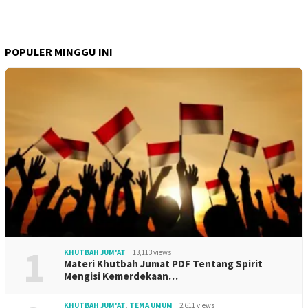
POPULER MINGGU INI
1
KHUTBAH JUM'AT
13,113 views
Materi Khutbah Jumat PDF Tentang Spirit
Mengisi Kemerdekaan…
KHUTBAH JUM'AT
,
TEMA UMUM
2,611 views