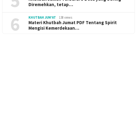
5
Diremehkan, tetap…
6
KHUTBAH JUM'AT
138 views
Materi Khutbah Jumat PDF Tentang Spirit
Mengisi Kemerdekaan…