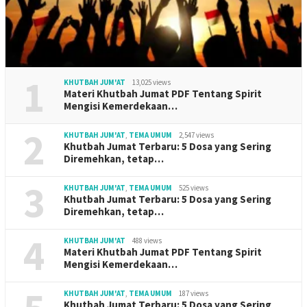
1
KHUTBAH JUM'AT
13,025 views
Materi Khutbah Jumat PDF Tentang Spirit
Mengisi Kemerdekaan…
2
KHUTBAH JUM'AT
,
TEMA UMUM
2,547 views
Khutbah Jumat Terbaru: 5 Dosa yang Sering
Diremehkan, tetap…
3
KHUTBAH JUM'AT
,
TEMA UMUM
525 views
Khutbah Jumat Terbaru: 5 Dosa yang Sering
Diremehkan, tetap…
4
KHUTBAH JUM'AT
488 views
Materi Khutbah Jumat PDF Tentang Spirit
Mengisi Kemerdekaan…
KHUTBAH JUM'AT
,
TEMA UMUM
187 views
Khutbah Jumat Terbaru: 5 Dosa yang Sering