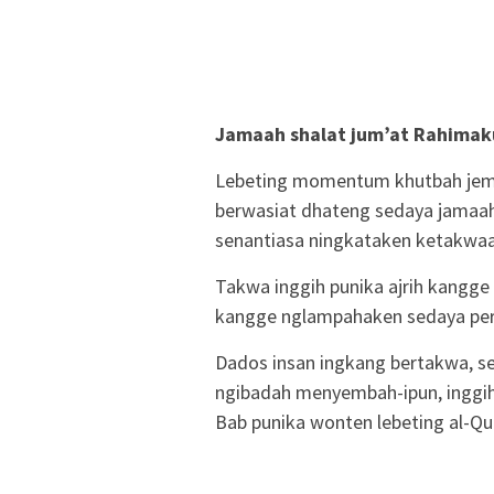
Jamaah shalat jum’at Rahimak
Lebeting momentum khutbah jemu
berwasiat dhateng sedaya jamaah 
senantiasa ningkataken ketakwaa
Takwa inggih punika ajrih kangge
kangge nglampahaken sedaya peri
Dados insan ingkang bertakwa, se
ngibadah menyembah-ipun, inggih 
Bab punika wonten lebeting al-Qur