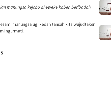
jin lan manungsa kejobo dheweke kabeh beribadah
sesami manungsa ugi kedah tansah kita wujudtaken
ami ngurmati.
5