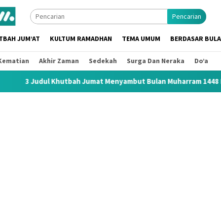
Pencarian
TBAH JUM’AT
KULTUM RAMADHAN
TEMA UMUM
BERDASAR BUL
Kematian
Akhir Zaman
Sedekah
Surga Dan Neraka
Do’a
hutbah Jumat Menyambut Bulan Muharram 1448 H / 2026 M