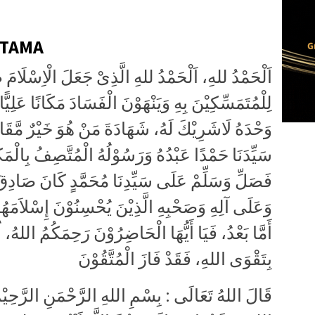
RTAMA
اَلْحَمْدُ للهِ، اَلْحَمْدُ للهِ الَّذِىْ جَعَلَ الْاِسْلَامَ 
لِلْمُتَمَسِّكِيْنَ بِهِ وَيَنْهَوْنَ الْفَسَادَ مَكَانًا عَلِيًّا. 
وَحْدَهُ لَاشَرِيْكَ لَهُ، شَهَادَةَ مَنْ هُوَ خَيْرٌ مَّقَامً
سَيِّدَنَا حَمْدًا عَبْدُهُ وَرَسُوْلُهُ الْمُتَّصِفُ بِالْمَكَار
فَصَلِّ وَسَلِّمْ عَلَى سَيِّدِنَا مُحَمَّدٍ كَانَ صَادِقَ ،
وَعَلَى آلِهِ وَصَحْبِهِ الَّذِيْنَ يُحْسِنُوْنَ إِسْلاَمَهُمْ،
أَمَّا بَعْدُ، فَيَا أَيُّهَا الْحَاضِرُوْنَ رَحِمَكُمُ اللهُ، 
بِتَقْوَى اللهِ، فَقَدْ فَازَ الْمُتَّقُوْنَ
قَالَ اللهُ تَعَالَى : بِسْمِ اللهِ الرَّحْمَنِ الرَّحِيْمِ، يَا