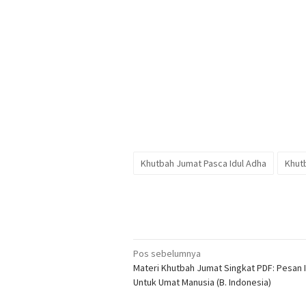
Khutbah Jumat Pasca Idul Adha
Khut
Navigasi
Pos sebelumnya
Materi Khutbah Jumat Singkat PDF: Pesan 
pos
Untuk Umat Manusia (B. Indonesia)