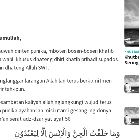
umullah,
wah dinten punika, mboten bosen-bosen khatib
KHUTBAH
Khutba
wabil khusus dhateng dhiri khatib pribadi supados
Serin
n dhateng Allah SWT.
 nglanggar larangan Allah lan terus berkomitmen
ntah-ipun.
sambetan kaliyan allah nglangkungi wujud terus
punika ayahan lan misi utami gesang ing donya.
’an serat adz-dzariyat ayat 56:
وَمَا خَلَقْتُ الْجِنَّ وَالْاِنْسَ اِلَّا لِيَعْبُدُوْنِ