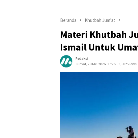
Beranda
Khutbah Jum'at
Materi Khutbah J
Ismail Untuk Uma
Redaksi
Jumat, 29 Mei 2026, 17:26
3,682 views