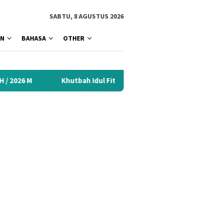
tutup
SABTU, 8 AGUSTUS 2026
AN
BAHASA
OTHER
Khutbah Idul Fitri 2026 Menyentuh Hati: Kumpulan Materi Terba