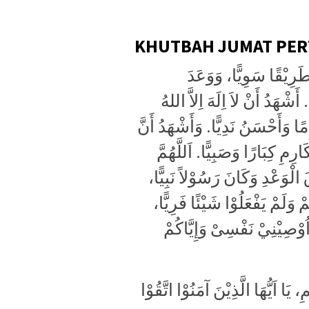
KHUTBAH JUMAT PE
طَرِيْقًا سَوِيًّا، وَوَعَدَ
أَشْهَدُ أَنْ لاَ اِلَهَ اِلاَّ اللهُ
ا وَأَحْسَنُ نَدِيًّا. وَأَشْهَدُ أَنَّ
ِمِ كِبَارًا وَصَبِيًّا. اَللَّهُمَّ
الْوَعْدِ وَكَانَ رَسُوْلاً نَبِيًّا
 وَلَمْ يَفْعَلُوْا شَيْئًا فَرِيًّا
اُوْصِيْنِيْ نَفْسِىْ وَإِيَّاكُمْ
 اَيُّهَا الَّذِيْنَ آمَنُوْا اتَّقُوْا