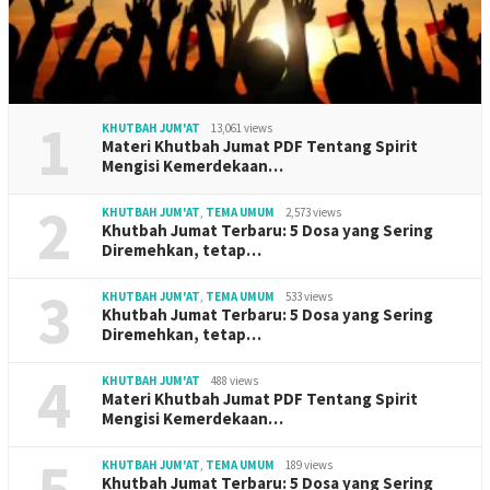
1
KHUTBAH JUM'AT
13,061 views
Materi Khutbah Jumat PDF Tentang Spirit
Mengisi Kemerdekaan…
2
KHUTBAH JUM'AT
,
TEMA UMUM
2,573 views
Khutbah Jumat Terbaru: 5 Dosa yang Sering
Diremehkan, tetap…
3
KHUTBAH JUM'AT
,
TEMA UMUM
533 views
Khutbah Jumat Terbaru: 5 Dosa yang Sering
Diremehkan, tetap…
4
KHUTBAH JUM'AT
488 views
Materi Khutbah Jumat PDF Tentang Spirit
Mengisi Kemerdekaan…
5
KHUTBAH JUM'AT
,
TEMA UMUM
189 views
Khutbah Jumat Terbaru: 5 Dosa yang Sering