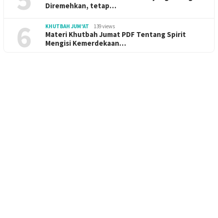
Diremehkan, tetap…
6
KHUTBAH JUM'AT
139 views
Materi Khutbah Jumat PDF Tentang Spirit
Mengisi Kemerdekaan…