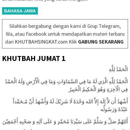
Silahkan bergabung dengan kami di Grup Telegram,
Wa, atau Facebook untuk mendapatkan materi terbaru
dari
KHUTBAHSINGKAT.com
Klik
GABUNG SEKARANG
KHUTBAH JUMAT 1
الْحَمْدُ لِلَّهِ
الْحَمْدُ لِلَّهِ الَّذِي لَهُ مَا فِي السَّمَاوَاتِ وَمَا فِي الْأَرْضِ وَلَهُ الْحَمْدُ
فِي الْآخِرَةِ وَهُوَ الْحَكِيمُ الْخَبِيرُ
أَشْهَدُ أَن لاَّ إِلَهَ إِلاَّ الله وَحْدَهُ لَا شَرِيْكَ لَهُ وَأَشْهَدُ أَنَّ مُـحَمَّداً
عَبْدُهُ وَرَسُولُه
أَللهُمَّ صَلِّ وَ سَلِّمْ عَلَى سَيِّدِنَا مُحَمَّدٍ وَ عَلَى آلِهِ وَ صَحْبِهِ أَجْمَعِيْنَ