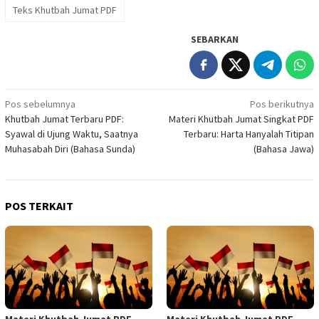
Teks Khutbah Jumat PDF
SEBARKAN
Navigasi
Pos sebelumnya
Pos berikutnya
Khutbah Jumat Terbaru PDF:
Materi Khutbah Jumat Singkat PDF
pos
Syawal di Ujung Waktu, Saatnya
Terbaru: Harta Hanyalah Titipan
Muhasabah Diri (Bahasa Sunda)
(Bahasa Jawa)
POS TERKAIT
Materi Khutbah Jumat PDF
Materi Khutbah Jumat PDF