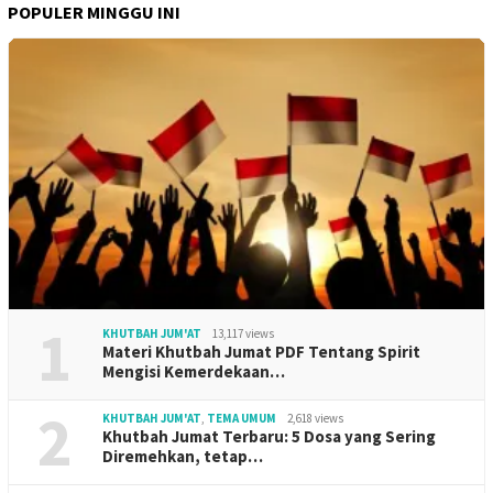
POPULER MINGGU INI
1
KHUTBAH JUM'AT
13,117 views
Materi Khutbah Jumat PDF Tentang Spirit
Mengisi Kemerdekaan…
2
KHUTBAH JUM'AT
,
TEMA UMUM
2,618 views
Khutbah Jumat Terbaru: 5 Dosa yang Sering
Diremehkan, tetap…