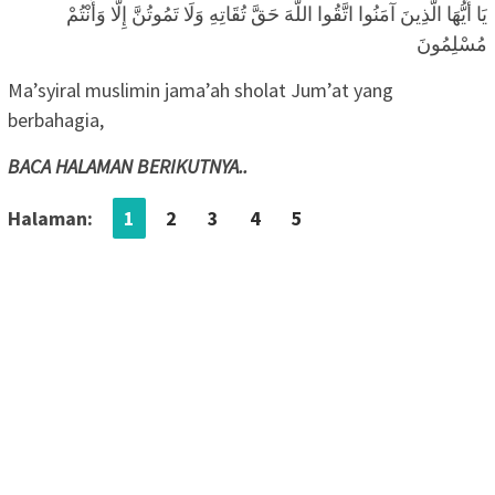
يَا أَيُّهَا الَّذِينَ آمَنُوا اتَّقُوا اللَّهَ حَقَّ تُقَاتِهِ وَلَا تَمُوتُنَّ إِلَّا وَأَنْتُمْ
مُسْلِمُونَ
Ma’syiral muslimin jama’ah sholat Jum’at yang
berbahagia,
BACA HALAMAN BERIKUTNYA..
Halaman:
1
2
3
4
5