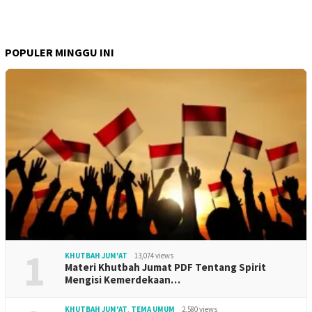
POPULER MINGGU INI
1
KHUTBAH JUM'AT
13,074 views
Materi Khutbah Jumat PDF Tentang Spirit
Mengisi Kemerdekaan…
KHUTBAH JUM'AT
,
TEMA UMUM
2,580 views