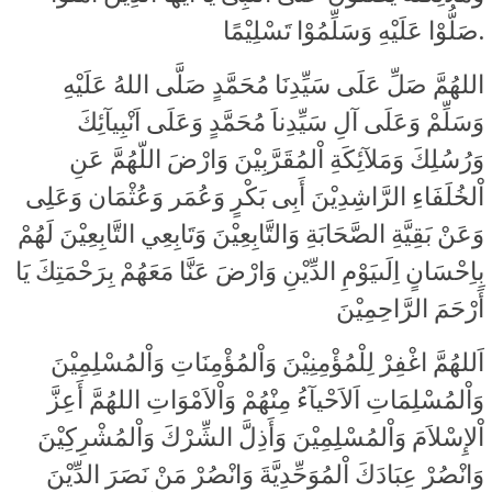
صَلُّوْا عَلَيْهِ وَسَلِّمُوْا تَسْلِيْمًا.
اللهُمَّ صَلِّ عَلَى سَيِّدِنَا مُحَمَّدٍ صَلَّى اللهُ عَلَيْهِ
وَسَلِّمْ وَعَلَى آلِ سَيِّدِناَ مُحَمَّدٍ وَعَلَى اَنْبِيآئِكَ
وَرُسُلِكَ وَمَلآئِكَةِ اْلمُقَرَّبِيْنَ وَارْضَ اللّهُمَّ عَنِ
اْلخُلَفَاءِ الرَّاشِدِيْنَ أَبِى بَكْرٍ وَعُمَر وَعُثْمَان وَعَلِى
وَعَنْ بَقِيَّةِ الصَّحَابَةِ وَالتَّابِعِيْنَ وَتَابِعِي التَّابِعِيْنَ لَهُمْ
بِاِحْسَانٍ اِلَىيَوْمِ الدِّيْنِ وَارْضَ عَنَّا مَعَهُمْ بِرَحْمَتِكَ يَا
أَرْحَمَ الرَّاحِمِيْنَ
اَللهُمَّ اغْفِرْ لِلْمُؤْمِنِيْنَ وَاْلمُؤْمِنَاتِ وَاْلمُسْلِمِيْنَ
وَاْلمُسْلِمَاتِ اَلاَحْيآءُ مِنْهُمْ وَاْلاَمْوَاتِ اللهُمَّ أَعِزَّ
اْلإِسْلاَمَ وَاْلمُسْلِمِيْنَ وَأَذِلَّ الشِّرْكَ وَاْلمُشْرِكِيْنَ
وَانْصُرْ عِبَادَكَ اْلمُوَحِّدِيَّةَ وَانْصُرْ مَنْ نَصَرَ الدِّيْنَ