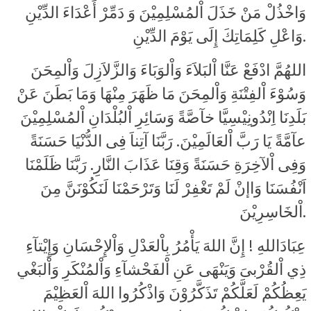
وَاخْذُلْ مَنْ خَذَلَ اْلمُسْلِمِيْنَ وَ دَمِّرْ أَعْدَاءَ الدِّيْنِ
وَاعْلِ كَلِمَاتِكَ إِلَى يَوْمَ الدِّيْنِ.
اللهُمَّ ادْفَعْ عَنَّا اْلبَلاَءَ وَاْلوَبَاءَ وَالزَّلاَزِلَ وَاْلمِحَنَ
وَسُوْءَ اْلفِتْنَةِ وَاْلمِحَنَ مَا ظَهَرَ مِنْهَا وَمَا بَطَنَ عَنْ
بَلَدِنَا اِنْدُونِيْسِيَّا خآصَّةً وَسَائِرِ اْلبُلْدَانِ اْلمُسْلِمِيْنَ
عآمَّةً يَا رَبَّ اْلعَالَمِيْنَ. رَبَّنَا آتِناَ فِى الدُّنْيَا حَسَنَةً
وَفِى اْلآخِرَةِ حَسَنَةً وَقِنَا عَذَابَ النَّارِ. رَبَّنَا ظَلَمْنَا
اَنْفُسَنَا وَاإنْ لَمْ تَغْفِرْ لَنَا وَتَرْحَمْنَا لَنَكُوْنَنَّ مِنَ
اْلخَاسِرِيْنَ.
عِبَادَاللهِ ! إِنَّ اللهَ يَأْمُرُ بِاْلعَدْلِ وَاْلإِحْسَانِ وَإِيْتآءِ
ذِي اْلقُرْبىَ وَيَنْهَى عَنِ اْلفَحْشآءِ وَاْلمُنْكَرِ وَاْلبَغْي
يَعِظُكُمْ لَعَلَّكُمْ تَذَكَّرُوْنَ وَاذْكُرُوا اللهَ اْلعَظِيْمَ