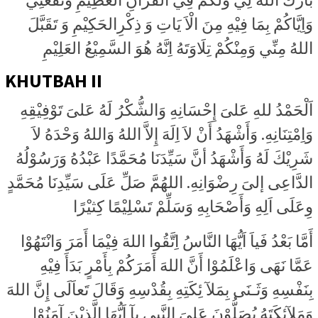
وَاِيَّاكُمْ بِمَا فِيْهِ مِنَ الْاَ يَاتِ وَ ذِكْرِالحَكِيْمِ وَ تَقَبَّلَ
اللهُ مِنِّي وَمِنْكُمْ تِلَاوَتَهُ اِنَّهُ هُوَ السَّمِيْعُ العَلِيْمِ
KHUTBAH II
اَلْحَمْدُ للهِ عَلىَ إِحْسَانِهِ وَالشُّكْرُ لَهُ عَلىَ تَوْفِيْقِهِ
وَاِمْتِنَانِهِ. وَأَشْهَدُ أَنْ لاَ اِلَهَ إِلاَّ اللهُ وَاللهُ وَحْدَهُ لاَ
شَرِيْكَ لَهُ وَأَشْهَدُ أنَّ سَيِّدَنَا مُحَمَّدًا عَبْدُهُ وَرَسُوْلُهُ
الدَّاعِى إلىَ رِضْوَانِهِ. اللهُمَّ صَلِّ عَلَى سَيِّدِنَا مُحَمَّدٍ
وِعَلَى اَلِهِ وَأَصْحَابِهِ وَسَلِّمْ تَسْلِيْمًا كِثيْرًا
أَمَّا بَعْدُ فَياَ اَيُّهَا النَّاسُ اِتَّقُوا اللهَ فِيْمَا أَمَرَ وَانْتَهُوْا
عَمَّا نَهَى وَاعْلَمُوْا أَنَّ اللهَ أَمَرَكُمْ بِأَمْرٍ بَدَأَ فِيْهِ
بِنَفْسِهِ وَثَـنَى بِمَلآ ئِكَتِهِ بِقُدْسِهِ وَقَالَ تَعاَلَى إِنَّ اللهَ
وَمَلآئِكَتَهُ يُصَلُّوْنَ عَلىَ النَّبِى يآ اَيُّهَا الَّذِيْنَ آمَنُوْا