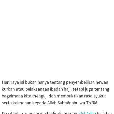
Hari raya ini bukan hanya tentang penyembelihan hewan
kurban atau pelaksanaan ibadah haji, tetapi juga tentang
bagaimana kita menguji dan membuktikan rasa syukur
serta keimanan kepada Allah Subḥānahu wa Taʿālā.
Dua ibadah agung yang hadir di momen
Idul Adha
haji dan