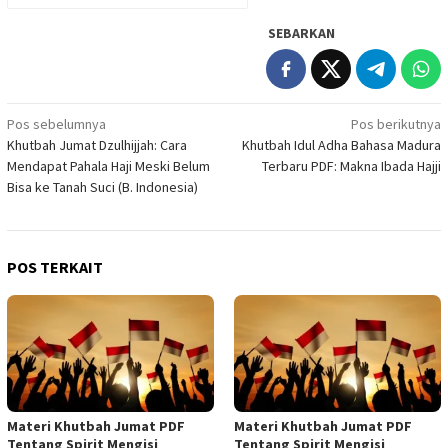
SEBARKAN
Navigasi
Pos sebelumnya
Pos berikutnya
Khutbah Jumat Dzulhijjah: Cara
Khutbah Idul Adha Bahasa Madura
pos
Mendapat Pahala Haji Meski Belum
Terbaru PDF: Makna Ibada Hajji
Bisa ke Tanah Suci (B. Indonesia)
POS TERKAIT
Materi Khutbah Jumat PDF
Materi Khutbah Jumat PDF
Tentang Spirit Mengisi
Tentang Spirit Mengisi