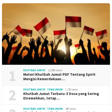
1
KHUTBAH JUM'AT
12,098 views
Materi Khutbah Jumat PDF Tentang Spirit
Mengisi Kemerdekaan…
2
KHUTBAH JUM'AT
,
TEMA UMUM
1,720 views
Khutbah Jumat Terbaru: 5 Dosa yang Sering
Diremehkan, tetap…
KHUTBAH JUM'AT
,
TEMA UMUM
348 views