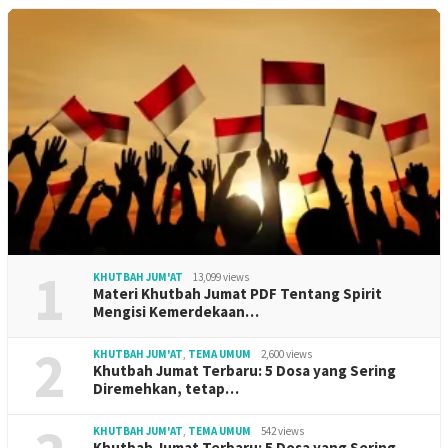
1
KHUTBAH JUM'AT
13,099 views
Materi Khutbah Jumat PDF Tentang Spirit
Mengisi Kemerdekaan…
2
KHUTBAH JUM'AT
,
TEMA UMUM
2,600 views
Khutbah Jumat Terbaru: 5 Dosa yang Sering
Diremehkan, tetap…
KHUTBAH JUM'AT
,
TEMA UMUM
542 views
Khutbah Jumat Terbaru: 5 Dosa yang Sering