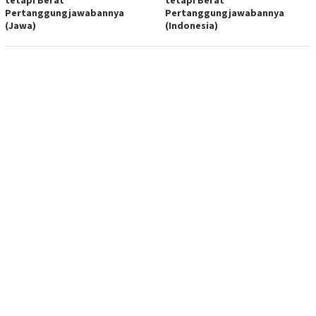
tetapi Berat
tetapi Berat
Pertanggungjawabannya
Pertanggungjawabannya
(Jawa)
(Indonesia)