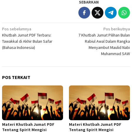
SEBARKAN
Navigasi
Pos sebelumnya
Pos berikutnya
Khutbah Jumat PDF Terbaru:
7 Khutbah Jumat Pilihan Bulan
pos
Tawakkal di Akhir Bulan Safar
Rabiul Awal Dalam Rangka
(Bahasa Indonesia)
Menyambut Maulid Nabi
Muhammad SAW
POS TERKAIT
Materi Khutbah Jumat PDF
Materi Khutbah Jumat PDF
Tentang Spirit Mengisi
Tentang Spirit Mengisi