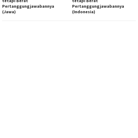
tetapi Berat
tetapi Berat
Pertanggungjawabannya
Pertanggungjawabannya
(Jawa)
(Indonesia)