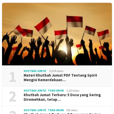
1
KHUTBAH JUM'AT
12,674 views
Materi Khutbah Jumat PDF Tentang Spirit
Mengisi Kemerdekaan…
2
KHUTBAH JUM'AT
,
TEMA UMUM
2,223 views
Khutbah Jumat Terbaru: 5 Dosa yang Sering
Diremehkan, tetap…
KHUTBAH JUM'AT
,
TEMA UMUM
451 views