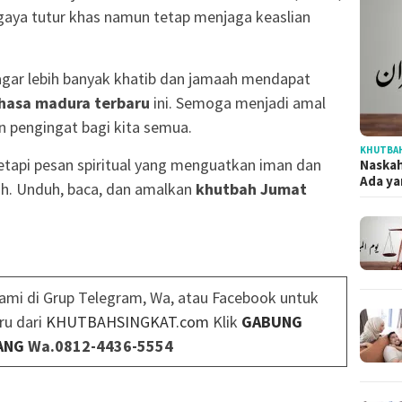
gaya tutur khas namun tetap menjaga keaslian
gar lebih banyak khatib dan jamaah mendapat
hasa madura terbaru
ini. Semoga menjadi amal
n pengingat bagi kita semua.
KHUTBAH
tetapi pesan spiritual yang menguatkan iman dan
Naska
Ada ya
ah. Unduh, baca, dan amalkan
khutbah Jumat
ami di Grup Telegram, Wa, atau Facebook untuk
ru dari
KHUTBAHSINGKAT.com
Klik
GABUNG
ANG
Wa.0812-4436-5554