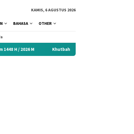
tutup
KAMIS, 6 AGUSTUS 2026
AN
BAHASA
OTHER
’a
Khutbah Idul Fitri 2026 Menyentuh Hati: Kumpulan Materi