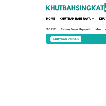
Loncat
tutup
ke
konten
HOME
KHUTBAH HARI RAYA
KHU
TOPIC
Tahun Baru Hijriyah
Musib
Khutbah Pilihan
3 J