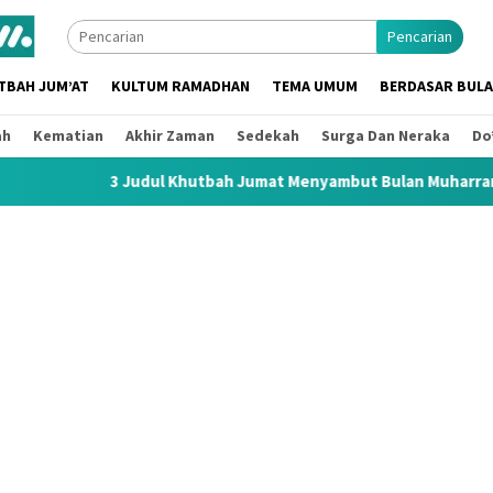
Pencarian
TBAH JUM’AT
KULTUM RAMADHAN
TEMA UMUM
BERDASAR BUL
ah
Kematian
Akhir Zaman
Sedekah
Surga Dan Neraka
Do
udul Khutbah Jumat Menyambut Bulan Muharram 1448 H / 2026 M