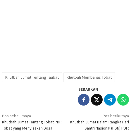
Khutbah Jumat Tentang Taubat
Khutbah Membahas Tobat
SEBARKAN
Navigasi
Pos sebelumnya
Pos berikutnya
Khutbah Jumat Tentang Tobat PDF:
Khutbah Jumat Dalam Rangka Hari
pos
Tobat yang Menyisakan Dosa
Santri Nasional (HSN) PDF: