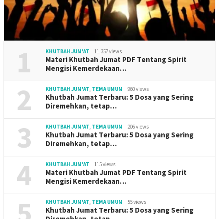
1
KHUTBAH JUM'AT
11,357 views
Materi Khutbah Jumat PDF Tentang Spirit
Mengisi Kemerdekaan…
2
KHUTBAH JUM'AT
,
TEMA UMUM
960 views
Khutbah Jumat Terbaru: 5 Dosa yang Sering
Diremehkan, tetap…
3
KHUTBAH JUM'AT
,
TEMA UMUM
206 views
Khutbah Jumat Terbaru: 5 Dosa yang Sering
Diremehkan, tetap…
4
KHUTBAH JUM'AT
115 views
Materi Khutbah Jumat PDF Tentang Spirit
Mengisi Kemerdekaan…
5
KHUTBAH JUM'AT
,
TEMA UMUM
55 views
Khutbah Jumat Terbaru: 5 Dosa yang Sering
Diremehkan, tetap…