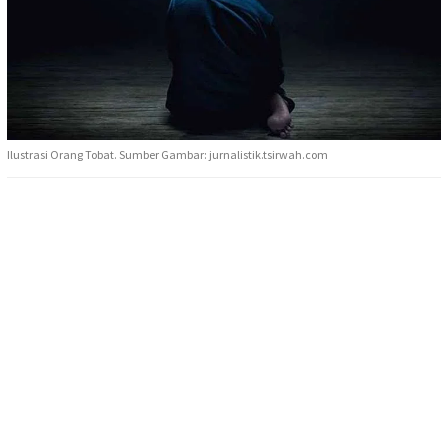
Ilustrasi Orang Tobat. Sumber Gambar: jurnalistik.tsirwah.com