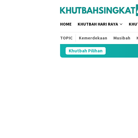
Loncat
tutup
ke
konten
HOME
KHUTBAH HARI RAYA
KHU
TOPIC
Kemerdekaan
Musibah
Khutbah Pilihan
3 