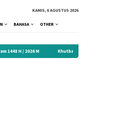
tutup
KAMIS, 6 AGUSTUS 2026
AN
BAHASA
OTHER
Khutbah Idul Fitri 2026 Menyentuh Hati: Kumpulan Mater