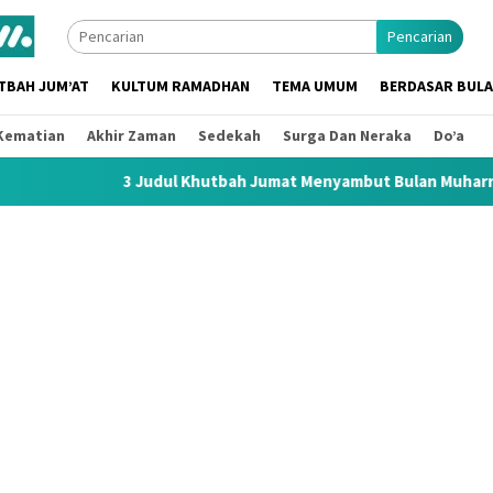
Pencarian
TBAH JUM’AT
KULTUM RAMADHAN
TEMA UMUM
BERDASAR BUL
Kematian
Akhir Zaman
Sedekah
Surga Dan Neraka
Do’a
Judul Khutbah Jumat Menyambut Bulan Muharram 1448 H / 2026 M