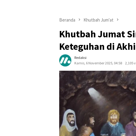
Beranda
Khutbah Jum'at
Khutbah Jumat Si
Keteguhan di Akh
Redaksi
Kamis, 6 November 2025, 04:58
2,105 