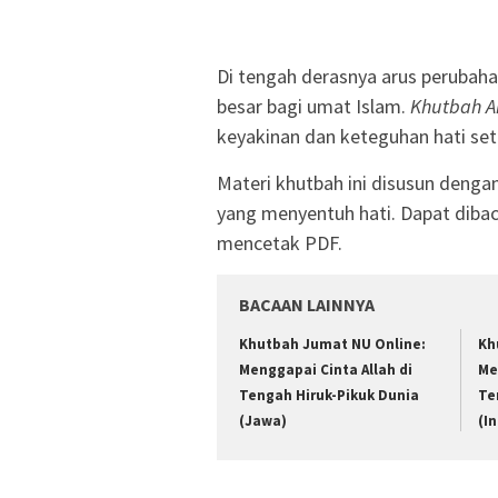
Di tengah derasnya arus perubah
besar bagi umat Islam.
Khutbah A
keyakinan dan keteguhan hati se
Materi khutbah ini disusun dengan
yang menyentuh hati. Dapat dibaca
mencetak PDF.
BACAAN LAINNYA
Khutbah Jumat NU Online:
Kh
Menggapai Cinta Allah di
Me
Tengah Hiruk-Pikuk Dunia
Te
(Jawa)
(I