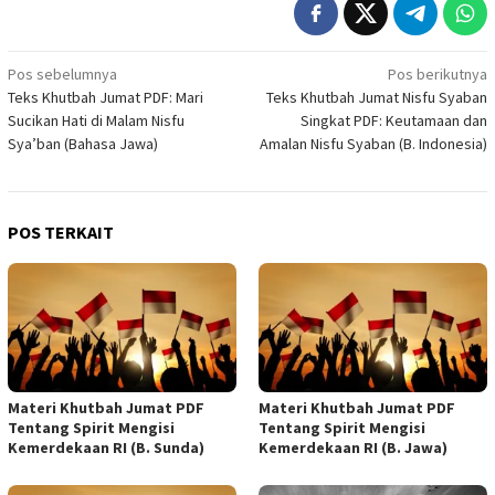
Navigasi
Pos sebelumnya
Pos berikutnya
Teks Khutbah Jumat PDF: Mari
Teks Khutbah Jumat Nisfu Syaban
pos
Sucikan Hati di Malam Nisfu
Singkat PDF: Keutamaan dan
Sya’ban (Bahasa Jawa)
Amalan Nisfu Syaban (B. Indonesia)
POS TERKAIT
Materi Khutbah Jumat PDF
Materi Khutbah Jumat PDF
Tentang Spirit Mengisi
Tentang Spirit Mengisi
Kemerdekaan RI (B. Sunda)
Kemerdekaan RI (B. Jawa)