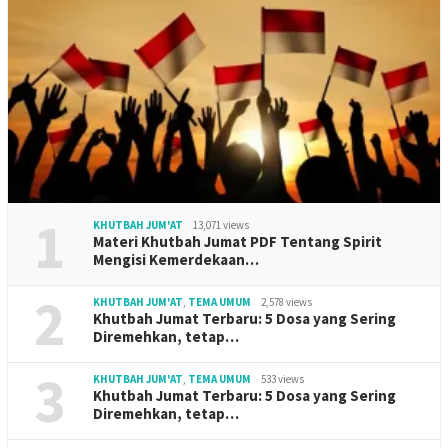
1
KHUTBAH JUM'AT
13,071 views
Materi Khutbah Jumat PDF Tentang Spirit
Mengisi Kemerdekaan…
2
KHUTBAH JUM'AT
,
TEMA UMUM
2,578 views
Khutbah Jumat Terbaru: 5 Dosa yang Sering
Diremehkan, tetap…
3
KHUTBAH JUM'AT
,
TEMA UMUM
533 views
Khutbah Jumat Terbaru: 5 Dosa yang Sering
Diremehkan, tetap…