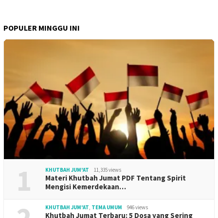
POPULER MINGGU INI
1
KHUTBAH JUM'AT
11,335 views
Materi Khutbah Jumat PDF Tentang Spirit
Mengisi Kemerdekaan…
2
KHUTBAH JUM'AT
,
TEMA UMUM
946 views
Khutbah Jumat Terbaru: 5 Dosa yang Sering