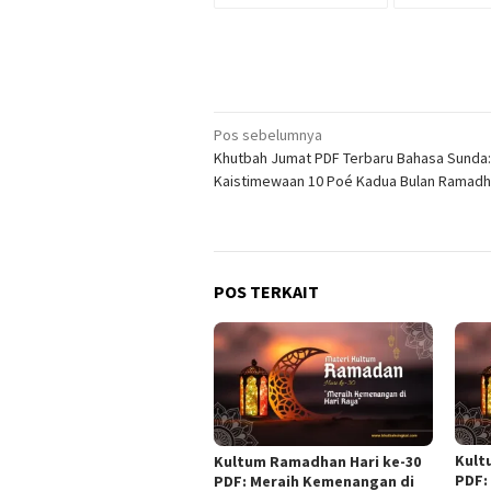
Navigasi
Pos sebelumnya
Khutbah Jumat PDF Terbaru Bahasa Sunda:
pos
Kaistimewaan 10 Poé Kadua Bulan Ramad
POS TERKAIT
Kult
Kultum Ramadhan Hari ke-30
PDF:
PDF: Meraih Kemenangan di