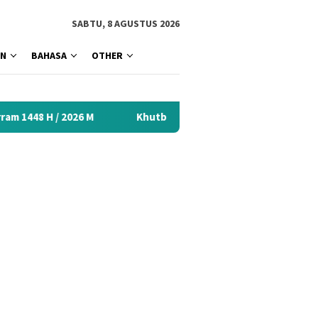
tutup
SABTU, 8 AGUSTUS 2026
AN
BAHASA
OTHER
M
Khutbah Idul Fitri 2026 Menyentuh Hati: Kumpulan Mat