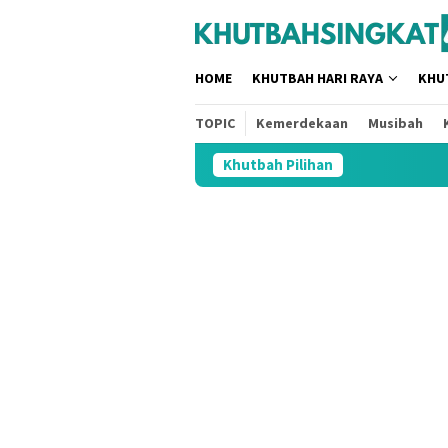
Loncat
tutup
ke
konten
HOME
KHUTBAH HARI RAYA
KHU
TOPIC
Kemerdekaan
Musibah
Khutbah Pilihan