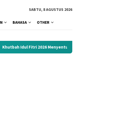
tutup
SABTU, 8 AGUSTUS 2026
AN
BAHASA
OTHER
ri 2026 Menyentuh Hati: Kumpulan Materi Terbaik 1447 H Siap Do