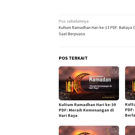
Navigasi
Pos sebelumnya
Kultum Ramadhan Hari ke-13 PDF: Bahaya 
pos
Saat Berpuasa
POS TERKAIT
Kult
Kultum Ramadhan Hari ke-30
PDF:
PDF: Meraih Kemenangan di
Berl
Hari Raya