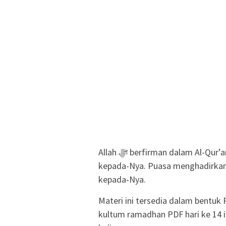
Allah ﷻ berfirman dalam Al-Qur’an bahwa Dia mengabulkan doa hamba yang berdoa
kepada-Nya. Puasa menghadirkan 
kepada-Nya.
Materi ini tersedia dalam bentuk 
kultum ramadhan PDF hari ke 14 i