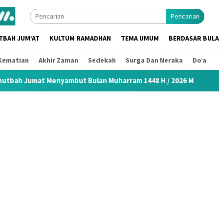
Pencarian
TBAH JUM’AT
KULTUM RAMADHAN
TEMA UMUM
BERDASAR BUL
Kematian
Akhir Zaman
Sedekah
Surga Dan Neraka
Do’a
yambut Bulan Muharram 1448 H / 2026 M
Khutbah Idul Fit