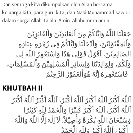
Dan semoga kita dikumpulkan oleh Allah bersama
keluarga kita, para guru kita, dan Nabi Muhammad saw di
dalam surga Allah Ta’ala. Amin. Allahumma amin.
جَعَلَنَا اللّٰهُ وَاِيَّاكُمْ مِنَ اْلعَائِدِيْنَ وَاْلفَائِزِيْنَ
وَاْلمَقْبُوْلِيْنَ، وَاَدْخَلَنَا وَاِيَّاكُمْ فِى زُمْرَةِ عِبَادِهِ
الصَّالِحِيْنَ، اَقُوْلُ قَوْلِى هَذَا وَاسْتَغْفِرُ اللّٰه لِى
وَلَكُمْ، وَلِوَالِدَيْنَا وَلِسَائِرِ اْلمُسْلِمِيْنَ وَاْلمُسْلِمَاتِ،
فَاسْتَغْفِرهُ اِنَّهُ هُوَاْلغَفُوْرُ الرَّحِيْمُ
KHUTBAH II
اَللّٰهُ أَكْبَرُ اَللّٰهُ أَكْبَرُ اَللّٰهُ أَكْبَرُ، اَللّٰهُ أَكْبَرُ اَللّٰهُ أَكْبَرُ
اَللّٰهُ أَكْبَرُ، اَللّٰهُ أَكْبَرُ كَبِيْرًا وَالْحَمْدُ لِلّٰهِ كَثِيْرًا
وَسُبْحَانَ اللّٰهِ بُكْرَةً وَأَصِيْلاً، لَآ اِلٰهَ اِلَّا اللّٰهُ وَاللّٰهُ
أَكْبَرُ، اَللّٰهُ أَكْبَرُ وَلِلّٰهِ الْحَمْدُ