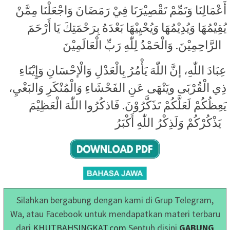
أَعْمَالِنَا وَتَمِّمْ تَقْصِيْرَنَا فِيْ رَمَضَانَ وَاجْعَلْنَا مِمَّنْ
يُقِيْمُهَا وَيُدِيْمُهَا وَيُحْيِيْهَا بَعْدَهُ بِرَحْمَتِكَ يَا أَرْحَمَ
الرَّاحِمِيْنَ. وَالْحَمْدُ لِلّٰهِ رَبِّ الْعَالَمِيْنَ
عِبَادَ اللّٰهِ، إنَّ اللّٰهَ يَأْمُرُ بِالْعَدْلِ وَالْإحْسَانِ وَإِيْتَاءِ
ذِي الْقُرْبَى ويَنْهَى عَنِ الفَحْشَاءِ وَالْمُنْكَرِ وَالبَغْيِ،
يَعِظُكُمْ لَعَلَّكُمْ تَذَكَّرُوْنَ. فَاذكُرُوا اللّٰهَ الْعَظِيْمَ
يَذْكُرْكُمْ وَلَذِكْرُ اللّٰهِ أَكْبَرُ
Silahkan bergabung dengan kami di Grup Telegram,
Wa, atau Facebook untuk mendapatkan materi terbaru
dari
KHUTBAHSINGKAT.com
Sentuh disini
GABUNG