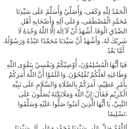
اَلْحَمْدُ لِلّٰهِ وَكَفَى، وَأُصَلِّيْ وَأُسَلِّمُ عَلَى سَيِّدِنَا
مُحَمَّدٍ الْمُصْطَفَى، وَعَلَى آلِهِ وَأَصْحَابِهِ أَهْلِ
الصِّدْقِ الْوَفَا. أَشْهَدُ أَنْ لَآ اِلٰهَ اِلَّا اللّٰهُ وَحْدَهُ لَا
شَرِيْكَ لَهُ، وَأَشْهَدُ أَنَّ سَيِّدَنَا مُحَمَّدًا عَبْدُهُ وَرَسُوْلُهُ.
أَمَّا بَعْدُ
فَيَا أَيُّهَا الْمُسْلِمُوْنَ، أُوْصِيْكُمْ وَنَفْسِيْ بِتَقْوَى اللّٰهِ
وَطَاعَتِهِ لَعَلَّكُمْ تُفْلِحُوْنَ. وَاعْلَمُوْا أَنَّ اللّٰهَ أَمَرَكُمْ
بِأَمْرٍ عَظِيْمٍ، أَمَرَكُمْ بِالصَّلَاةِ وَالسَّلَامِ عَلَى نَبِيِّهِ
الْكَرِيْمِ فَقَالَ: إِنَّ اللّٰهَ وَمَلَائِكَتَهُ يُصَلُّونَ عَلَى
النَّبِيِّ، يَا أَيُّهَا الَّذِينَ آمَنُوا صَلُّوا عَلَيْهِ وَسَلِّمُوا
تَسْلِيمًا.
اَللّٰهُمَّ صَلِّ عَلَى سَيِّدِنَا مُحَمَّدٍ وَعَلَى آلِ سَيِّدِنَا