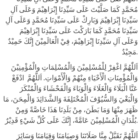
مُحَمَّدٍ كَمَا صَلَّيْتَ عَلَى سَيِّدِنَا إِبْرَاهِيْمَ وَعَلَى آلِ
سَيِّدِنَا إِبْرَاهِيْمَ وَبَارِكْ عَلَى سَيِّدِنَا مُحَمَّدٍ وَعَلَى آلِ
سَيِّدِنَا مُحَمَّدٍ كَمَا بَارَكْتَ عَلَى سَيِّدِنَا إِبْرَاهِيْمَ
وَعَلَى آلِ سَيِّدِنَا إِبْرَاهِيْمَ، فِيْ الْعَالَمِيْنَ إِنَّكَ حَمِيْدٌ
مَجِيْدٌ.
اَللّٰهُمَّ اغْفِرْ لِلْمُسْلِمِيْنَ وَالْمُسْلِمَاتِ والْمُؤْمِنِيْنَ
وَالْمُؤْمِنَاتِ الْأَحْيَاءِ مِنْهُمْ وَالْأَمْوَاتِ. اَللَّهُمَّ ادْفَعْ
عَنَّا الْبَلَاءَ وَالْغَلَاءَ وَالْوَبَاءَ وَالْفَحْشَاءَ وَالْمُنْكَرَ
وَالْبَغْيَ وَالسُّيُوْفَ الْمُخْتَلِفَةَ وَالشَّدَائِدَ وَالْمِحَنَ، مَا
ظَهَرَ مِنْهَا وَمَا بَطَنَ، مِنْ بَلَدِنَا هَذَا خَاصَّةً وَمِنْ
بُلْدَانِ الْمُسْلِمِيْنَ عَامَّةً، إِنَّكَ عَلَى كُلِّ شَيْءٍ قَدِيْرٌ.
اَللَّهُمَّ تَقَبَّلْ مِنَّا صَلَاتَنَا وَصِيَامَنَا وَقِيَامَنَا وَسَائِرَ