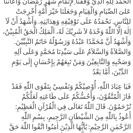
اَلْحَمْدُ لِلّٰهِ الَّذِيْ وَفَّقَنَا ِلإِتْمَامِ شَهْرِ رَمَضَانَ وَأَعَانَناَ
عَلىَ الصِّيَامِ وَالْقِيَامِ وَجَعَلَنَا خَيْرَ أُمَّةٍ أُخْرِجَتْ
للِنَّاسِ. نَحْمَدُهُ عَلَى تَوْفِيْقِهِ وَهِدَايَتِهِ. وَأَشْهَدُ أَنْ لَآ
اِلٰهَ اِلَّا اللّٰهُ وَحْدَهُ لاَ شَرِيْكَ لَهُ، اَلْمَلِكُ الْحَقُ الْمُبِيْنُ،
وَأَشْهَدُ أَنَّ مُحَمَّدًا عَبْدُهُ وَرَسُوْلُهُ خَاتَمُ النَّبِيِّيْنَ.
وَالصَّلاَةُ وَالسَّلاَمُ عَلَى سَيِّدِنَا مُحَمَّدٍ وَعَلَى آلِهِ
وَصَحْبِهِ وَالتَّابِعِيْنَ وَمَنْ تَبِعَهُمْ بِإِحْسَانٍ إِلَى يَوْمِ
الدِّيْنَ، أَمَّا بَعْدُ
فَيَا عِبَادَ اللّٰهِ، أُوْصِيْكُمْ وَنَفْسِيْ بِتَقْوَى اللّٰهِ فَقَدْ
فَازَ الْمُتَّقُوْنَ، وَأَحُسُّكُمْ عَلَى طَاعَتِهِ لَعَلَّكُمْ
تُرْحَمُوْنَ. قَالَ اللّٰهُ تَعَالَى فِي الْقُرْآنِ الْعَظِيْمِ:
أَعُوذُ بِاللّٰهِ مِنَ الشَّيْطَانِ الرَّجِيمِ، بِسْمِ اللّٰهِ
الرَّحْمٰنِ الرَّحِيْمِ: يٰٓاَيُّهَا الَّذِيْنَ اٰمَنُوا اتَّقُوا اللّٰهَ حَقَّ