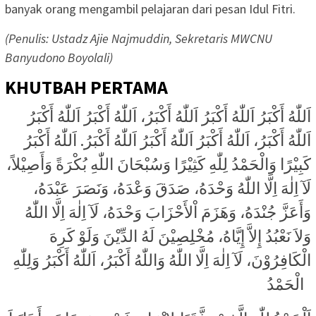
banyak orang mengambil pelajaran dari pesan Idul Fitri.
(Penulis: Ustadz Ajie Najmuddin, Sekretaris MWCNU
Banyudono Boyolali)
KHUTBAH PERTAMA
اَللّٰهُ أَكْبَرُ اَللّٰهُ أَكْبَرُ اَللّٰهُ أَكْبَرُ، اَللّٰهُ أَكْبَرُ اَللّٰهُ أَكْبَرُ
اَللّٰهُ أَكْبَرُ، اَللّٰهُ أَكْبَرُ اَللّٰهُ أَكْبَرُ اَللّٰهُ أَكْبَرُ. اَللّٰهُ أَكْبَرُ
كَبِيْرًا وَالْحَمْدُ لِلّٰهِ كَثِيْرًا وَسُبْحَانَ اللّٰهِ بُكْرَةً وَأَصِيْلاً،
لَآ اِلٰهَ اِلَّا اللّٰهُ وَحْدَهُ، صَدَقَ وَعْدَهُ، وَنَصَرَ عَبْدَهُ،
وَأَعَزَّ جُنْدَهُ، وَهَزَمَ اْلأَحْزَابَ وَحْدَهُ، لَآ اِلٰهَ اِلَّا اللّٰهُ
وَلاَ نَعْبُدُ إِلاَّ إِيَّاهُ، مُخْلِصِيْنَ لَهُ الدِّيْنَ وَلَوْ كَرِهَ
الْكَافِرُوْنَ، لَآ اِلٰهَ اِلَّا اللّٰهُ وَاللّٰهُ أَكْبَرُ، اَللّٰهُ أَكْبَرُ وَلِلّٰهِ
الْحَمْدُ