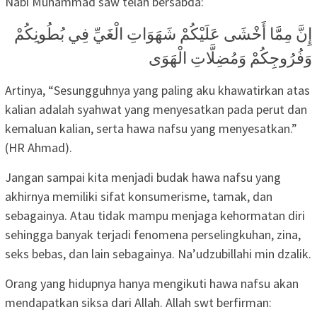
Nabi Muhammad saw telah bersabda:
إِنَّ مِمَّا أَخْشَى عَلَيْكُمْ شَهَوَاتِ الْغَيِّ فِي بُطُونِكُمْ
وَفُرُوجِكُمْ وَمُضِلَّاتِ الْهَوَى
Artinya, “Sesungguhnya yang paling aku khawatirkan atas
kalian adalah syahwat yang menyesatkan pada perut dan
kemaluan kalian, serta hawa nafsu yang menyesatkan.”
(HR Ahmad).
Jangan sampai kita menjadi budak hawa nafsu yang
akhirnya memiliki sifat konsumerisme, tamak, dan
sebagainya. Atau tidak mampu menjaga kehormatan diri
sehingga banyak terjadi fenomena perselingkuhan, zina,
seks bebas, dan lain sebagainya. Na’udzubillahi min dzalik.
Orang yang hidupnya hanya mengikuti hawa nafsu akan
mendapatkan siksa dari Allah. Allah swt berfirman: