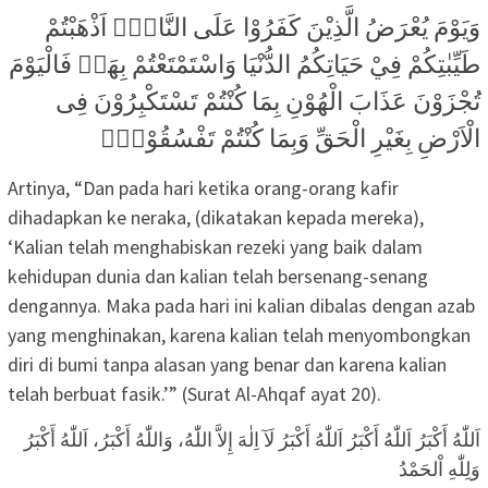
وَيَوْمَ يُعْرَضُ الَّذِيْنَ كَفَرُوْا عَلَى النَّارِۗ اَذْهَبْتُمْ
طَيِّبٰتِكُمْ فِيْ حَيَاتِكُمُ الدُّنْيَا وَاسْتَمْتَعْتُمْ بِهَاۚ فَالْيَوْمَ
تُجْزَوْنَ عَذَابَ الْهُوْنِ بِمَا كُنْتُمْ تَسْتَكْبِرُوْنَ فِى
الْاَرْضِ بِغَيْرِ الْحَقِّ وَبِمَا كُنْتُمْ تَفْسُقُوْنَࣖ
Artinya, “Dan pada hari ketika orang-orang kafir
dihadapkan ke neraka, (dikatakan kepada mereka),
‘Kalian telah menghabiskan rezeki yang baik dalam
kehidupan dunia dan kalian telah bersenang-senang
dengannya. Maka pada hari ini kalian dibalas dengan azab
yang menghinakan, karena kalian telah menyombongkan
diri di bumi tanpa alasan yang benar dan karena kalian
telah berbuat fasik.’” (Surat Al-Ahqaf ayat 20).
اَللّٰهُ أَكْبَرُ اَللّٰهُ أَكْبَرُ اَللّٰهُ أَكْبَرُ لَآ اِلٰهَ إِلاَّ اللّٰهُ، وَاللّٰهُ أَكْبَرُ، اَللّٰهُ أَكْبَرُ
وَلِلّٰهِ اْلحَمْدُ