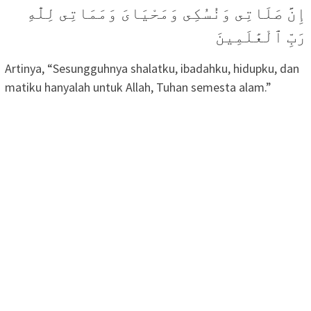
إِنَّ صَلَاتِى وَنُسُكِى وَمَحْيَاىَ وَمَمَاتِى لِلّٰهِ
رَبِّ ٱلْعَٰلَمِينَ
Artinya, “Sesungguhnya shalatku, ibadahku, hidupku, dan
matiku hanyalah untuk Allah, Tuhan semesta alam.”