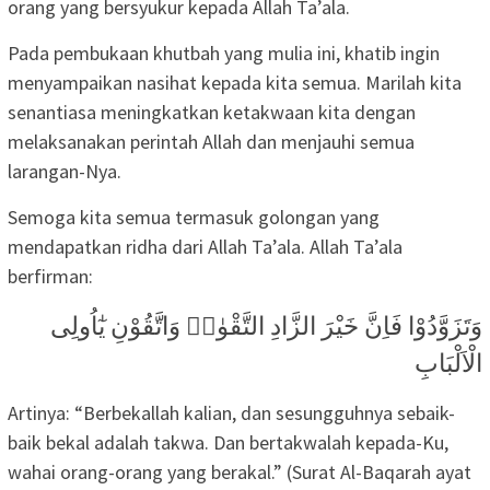
orang yang bersyukur kepada Allah Ta’ala.
Pada pembukaan khutbah yang mulia ini, khatib ingin
menyampaikan nasihat kepada kita semua. Marilah kita
senantiasa meningkatkan ketakwaan kita dengan
melaksanakan perintah Allah dan menjauhi semua
larangan-Nya.
Semoga kita semua termasuk golongan yang
mendapatkan ridha dari Allah Ta’ala. Allah Ta’ala
berfirman:
وَتَزَوَّدُوْا فَاِنَّ خَيْرَ الزَّادِ التَّقْوٰىۖ وَاتَّقُوْنِ يٰٓاُولِى
الْاَلْبَابِ
Artinya: “Berbekallah kalian, dan sesungguhnya sebaik-
baik bekal adalah takwa. Dan bertakwalah kepada-Ku,
wahai orang-orang yang berakal.” (Surat Al-Baqarah ayat