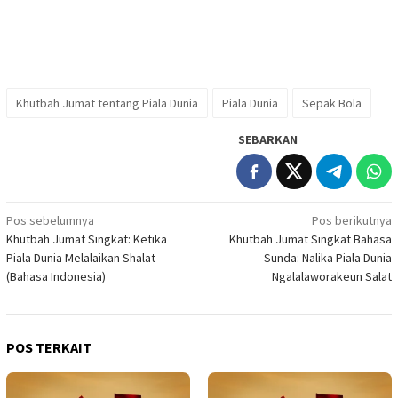
Khutbah Jumat tentang Piala Dunia
Piala Dunia
Sepak Bola
SEBARKAN
Navigasi
Pos sebelumnya
Pos berikutnya
Khutbah Jumat Singkat: Ketika
Khutbah Jumat Singkat Bahasa
pos
Piala Dunia Melalaikan Shalat
Sunda: Nalika Piala Dunia
(Bahasa Indonesia)
Ngalalaworakeun Salat
POS TERKAIT