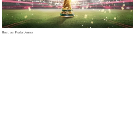
Ilustrasi Piala Dunia