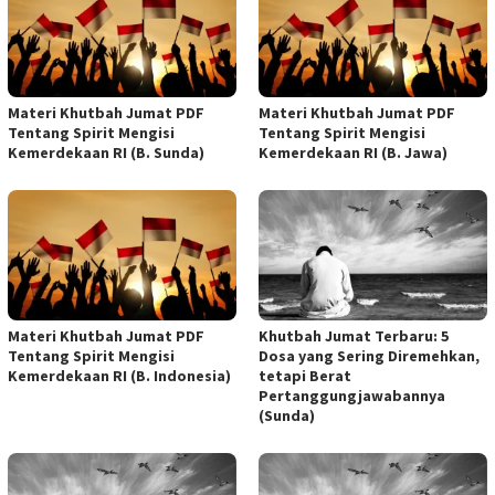
Materi Khutbah Jumat PDF
Materi Khutbah Jumat PDF
Tentang Spirit Mengisi
Tentang Spirit Mengisi
Kemerdekaan RI (B. Sunda)
Kemerdekaan RI (B. Jawa)
Materi Khutbah Jumat PDF
Khutbah Jumat Terbaru: 5
Tentang Spirit Mengisi
Dosa yang Sering Diremehkan,
Kemerdekaan RI (B. Indonesia)
tetapi Berat
Pertanggungjawabannya
(Sunda)