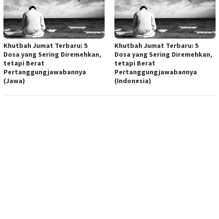
Khutbah Jumat Terbaru: 5
Khutbah Jumat Terbaru: 5
Dosa yang Sering Diremehkan,
Dosa yang Sering Diremehkan,
tetapi Berat
tetapi Berat
Pertanggungjawabannya
Pertanggungjawabannya
(Jawa)
(Indonesia)