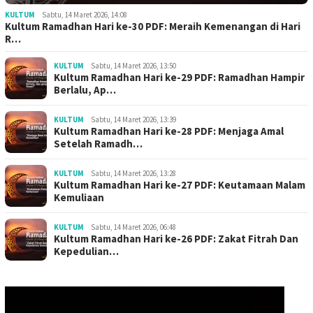
KULTUM
Sabtu, 14 Maret 2026, 14:08
Kultum Ramadhan Hari ke-30 PDF: Meraih Kemenangan di Hari
R…
KULTUM
Sabtu, 14 Maret 2026, 13:50
Kultum Ramadhan Hari ke-29 PDF: Ramadhan Hampir
Berlalu, Ap…
KULTUM
Sabtu, 14 Maret 2026, 13:39
Kultum Ramadhan Hari ke-28 PDF: Menjaga Amal
Setelah Ramadh…
KULTUM
Sabtu, 14 Maret 2026, 13:28
Kultum Ramadhan Hari ke-27 PDF: Keutamaan Malam
Kemuliaan
KULTUM
Sabtu, 14 Maret 2026, 06:48
Kultum Ramadhan Hari ke-26 PDF: Zakat Fitrah Dan
Kepedulian…