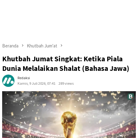
Beranda
Khutbah Jum'at
Khutbah Jumat Singkat: Ketika Piala
Dunia Melalaikan Shalat (Bahasa Jawa)
Redaksi
Kamis, 9 Juli 2026, 07:41
289 views