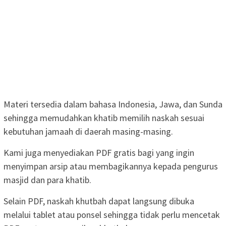
Materi tersedia dalam bahasa Indonesia, Jawa, dan Sunda
sehingga memudahkan khatib memilih naskah sesuai
kebutuhan jamaah di daerah masing-masing.
Kami juga menyediakan PDF gratis bagi yang ingin
menyimpan arsip atau membagikannya kepada pengurus
masjid dan para khatib.
Selain PDF, naskah khutbah dapat langsung dibuka
melalui tablet atau ponsel sehingga tidak perlu mencetak