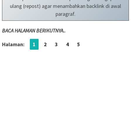
ulang (repost) agar menambahkan backlink di awal
paragraf.
BACA HALAMAN BERIKUTNYA..
Halaman:
1
2
3
4
5