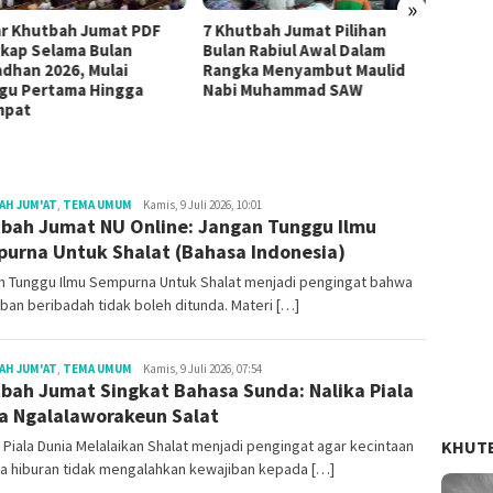
»
ar Khutbah Jumat PDF
7 Khutbah Jumat Pilihan
4 Mate
kap Selama Bulan
Bulan Rabiul Awal Dalam
Paling
dhan 2026, Mulai
Rangka Menyambut Maulid
Dzulq
gu Pertama Hingga
Nabi Muhammad SAW
mpat
Redaksi
AH JUM'AT
,
TEMA UMUM
Kamis, 9 Juli 2026, 10:01
bah Jumat NU Online: Jangan Tunggu Ilmu
urna Untuk Shalat (Bahasa Indonesia)
n Tunggu Ilmu Sempurna Untuk Shalat menjadi pengingat bahwa
ban beribadah tidak boleh ditunda. Materi […]
Redaksi
AH JUM'AT
,
TEMA UMUM
Kamis, 9 Juli 2026, 07:54
bah Jumat Singkat Bahasa Sunda: Nalika Piala
a Ngalalaworakeun Salat
 Piala Dunia Melalaikan Shalat menjadi pengingat agar kecintaan
KHUT
a hiburan tidak mengalahkan kewajiban kepada […]