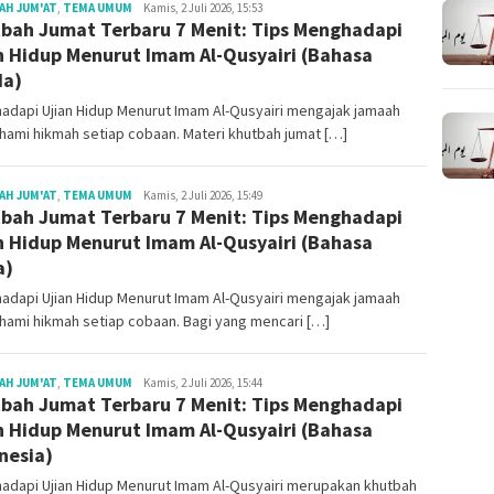
Redaksi
AH JUM'AT
,
TEMA UMUM
Kamis, 2 Juli 2026, 15:53
bah Jumat Terbaru 7 Menit: Tips Menghadapi
n Hidup Menurut Imam Al-Qusyairi (Bahasa
da)
adapi Ujian Hidup Menurut Imam Al-Qusyairi mengajak jamaah
ami hikmah setiap cobaan. Materi khutbah jumat […]
Redaksi
AH JUM'AT
,
TEMA UMUM
Kamis, 2 Juli 2026, 15:49
bah Jumat Terbaru 7 Menit: Tips Menghadapi
n Hidup Menurut Imam Al-Qusyairi (Bahasa
a)
adapi Ujian Hidup Menurut Imam Al-Qusyairi mengajak jamaah
ami hikmah setiap cobaan. Bagi yang mencari […]
Redaksi
AH JUM'AT
,
TEMA UMUM
Kamis, 2 Juli 2026, 15:44
bah Jumat Terbaru 7 Menit: Tips Menghadapi
n Hidup Menurut Imam Al-Qusyairi (Bahasa
nesia)
adapi Ujian Hidup Menurut Imam Al-Qusyairi merupakan khutbah