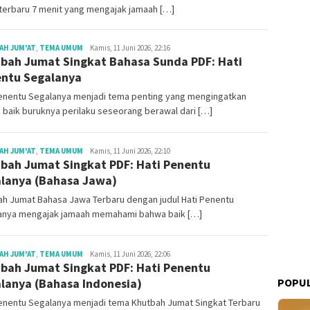
terbaru 7 menit yang mengajak jamaah […]
Redaksi
AH JUM'AT
,
TEMA UMUM
Kamis, 11 Juni 2026, 22:16
bah Jumat Singkat Bahasa Sunda PDF: Hati
ntu Segalanya
Penentu Segalanya menjadi tema penting yang mengingatkan
baik buruknya perilaku seseorang berawal dari […]
Redaksi
AH JUM'AT
,
TEMA UMUM
Kamis, 11 Juni 2026, 22:10
bah Jumat Singkat PDF: Hati Penentu
lanya (Bahasa Jawa)
ah Jumat Bahasa Jawa Terbaru dengan judul Hati Penentu
anya mengajak jamaah memahami bahwa baik […]
Redaksi
AH JUM'AT
,
TEMA UMUM
Kamis, 11 Juni 2026, 22:06
bah Jumat Singkat PDF: Hati Penentu
POPUL
lanya (Bahasa Indonesia)
Penentu Segalanya menjadi tema Khutbah Jumat Singkat Terbaru