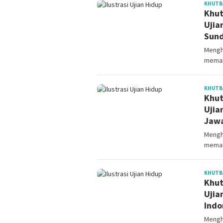
KHUTB
Khut
Ujia
Sun
Mengh
memah
KHUTB
Khut
Ujia
Jaw
Mengh
memah
KHUTB
Khut
Ujia
Indo
Mengh