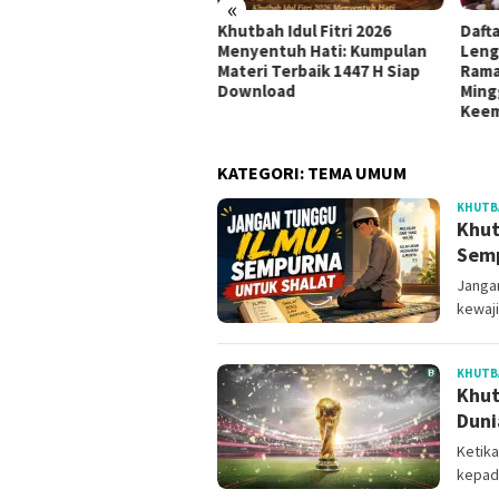
«
udul Khutbah Jumat
Khutbah Idul Fitri 2026
Daft
nyambut Bulan Muharram
Menyentuh Hati: Kumpulan
Leng
8 H / 2026 M
Materi Terbaik 1447 H Siap
Rama
Download
Ming
Kee
KATEGORI:
TEMA UMUM
KHUTB
Khut
Semp
Janga
kewaji
KHUTB
Khut
Duni
Ketika
kepad