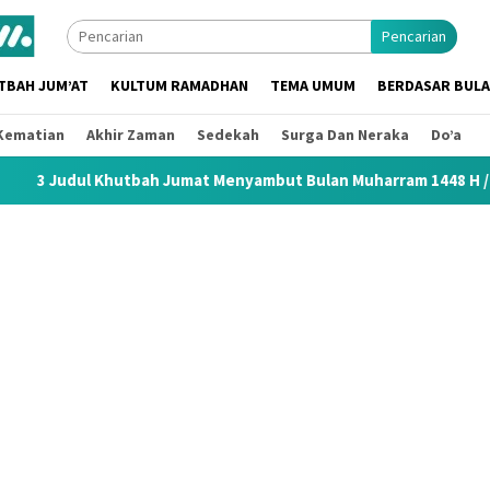
Pencarian
TBAH JUM’AT
KULTUM RAMADHAN
TEMA UMUM
BERDASAR BUL
Kematian
Akhir Zaman
Sedekah
Surga Dan Neraka
Do’a
ah Jumat Menyambut Bulan Muharram 1448 H / 2026 M
Khu