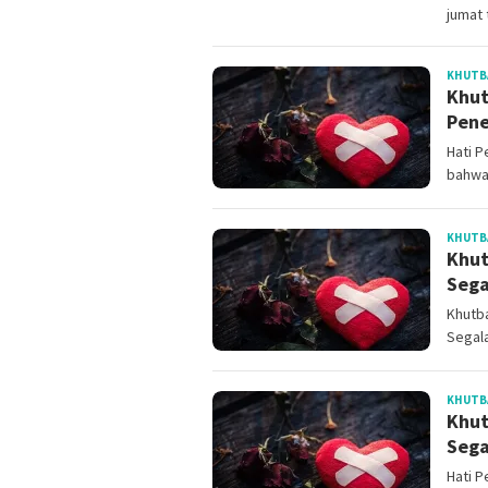
jumat 
KHUTB
Khut
Pene
Hati 
bahwa 
KHUTB
Khut
Sega
Khutb
Segal
KHUTB
Khut
Sega
Hati 