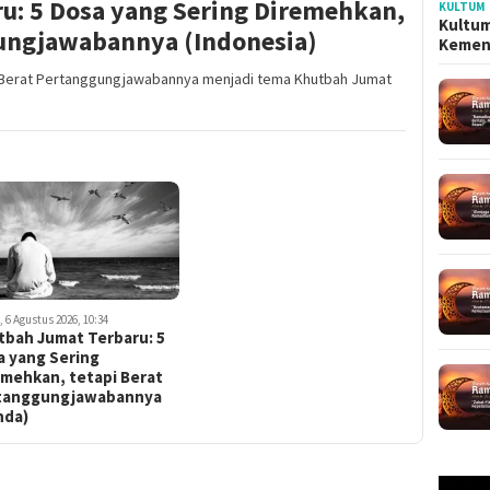
u: 5 Dosa yang Sering Diremehkan,
KULTUM
Kultum
gungjawabannya (Indonesia)
Kemen
i Berat Pertanggungjawabannya menjadi tema Khutbah Jumat
 6 Agustus 2026, 10:34
tbah Jumat Terbaru: 5
a yang Sering
emehkan, tetapi Berat
tanggungjawabannya
nda)