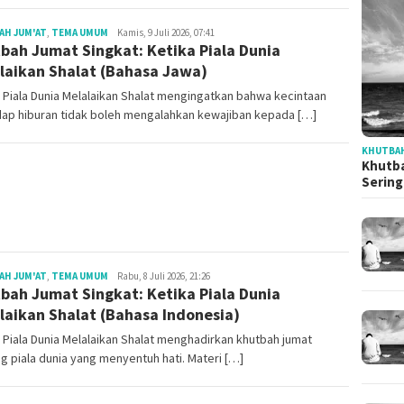
Redaksi
AH JUM'AT
,
TEMA UMUM
Kamis, 9 Juli 2026, 07:41
bah Jumat Singkat: Ketika Piala Dunia
laikan Shalat (Bahasa Jawa)
 Piala Dunia Melalaikan Shalat mengingatkan bahwa kecintaan
dap hiburan tidak boleh mengalahkan kewajiban kepada […]
KHUTBAH
Khutba
Serin
Redaksi
AH JUM'AT
,
TEMA UMUM
Rabu, 8 Juli 2026, 21:26
bah Jumat Singkat: Ketika Piala Dunia
laikan Shalat (Bahasa Indonesia)
 Piala Dunia Melalaikan Shalat menghadirkan khutbah jumat
g piala dunia yang menyentuh hati. Materi […]