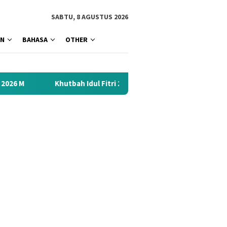
tutup
SABTU, 8 AGUSTUS 2026
AN
BAHASA
OTHER
tbah Idul Fitri 2026 Menyentuh Hati: Kumpulan Materi Terbaik 1