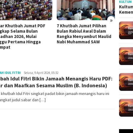
KULTUM
Kultum
Kemen
»
ar Khutbah Jumat PDF
7 Khutbah Jumat Pilihan
4 Mate
kap Selama Bulan
Bulan Rabiul Awal Dalam
Paling
dhan 2026, Mulai
Rangka Menyambut Maulid
Dzulq
gu Pertama Hingga
Nabi Muhammad SAW
mpat
Redaksi
H IDUL FITRI
Selasa, 9 April 2024, 05:32
bah Idul Fitri Bikin Jamaah Menangis Haru PDF:
r dan Maafkan Sesama Muslim (B. Indonesia)
 khutbah Idul Fitri singkat padat bikin jamaah menangis haru ini
ngkat judul sabar dan […]