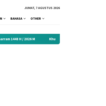
tutup
JUMAT, 7 AGUSTUS 2026
AN
BAHASA
OTHER
026 M
Khutbah Idul Fitri 2026 Menyentuh Hati: Kumpulan