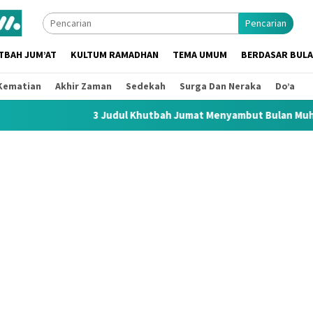
Pencarian
TBAH JUM’AT
KULTUM RAMADHAN
TEMA UMUM
BERDASAR BUL
Kematian
Akhir Zaman
Sedekah
Surga Dan Neraka
Do’a
3 Judul Khutbah Jumat Menyambut Bulan Muharram 1448 H / 2