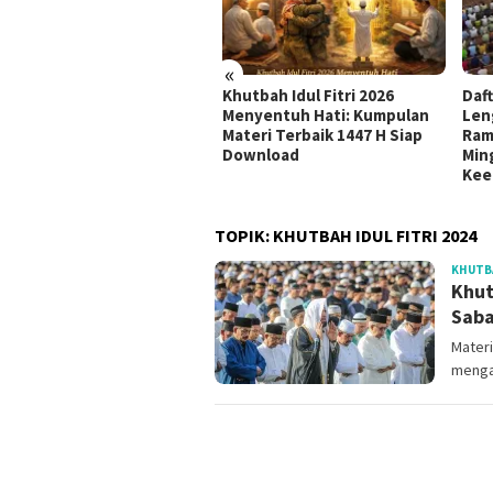
«
udul Khutbah Jumat
Khutbah Idul Fitri 2026
Daft
nyambut Bulan Muharram
Menyentuh Hati: Kumpulan
Leng
8 H / 2026 M
Materi Terbaik 1447 H Siap
Rama
Download
Ming
Kee
TOPIK:
KHUTBAH IDUL FITRI 2024
KHUTBA
Khut
Saba
Materi
menga