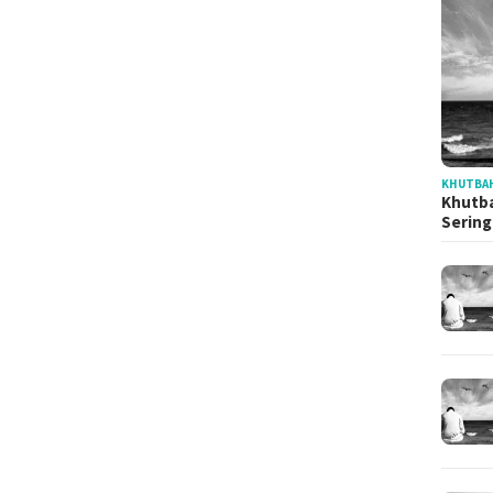
KHUTBAH
Khutba
Serin