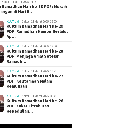
Sabtu, 14 Maret 2026, 14:08
 Ramadhan Hari ke-30 PDF: Meraih
angan di Hari R…
KULTUM
Sabtu, 14 Maret 2026, 13:50
ri Khutbah Jumat
3 Judul Khutbah Jumat
Khutbah 
Kultum Ramadhan Hari ke-29
 Bagus Akhir Bulan
Menyambut Bulan Muharram
Menyent
PDF: Ramadhan Hampir Berlalu,
a’dah
1448 H / 2026 M
Materi T
Ap…
Downlo
KULTUM
Sabtu, 14 Maret 2026, 13:39
Kultum Ramadhan Hari ke-28
PDF: Menjaga Amal Setelah
Ramadh…
KULTUM
Sabtu, 14 Maret 2026, 13:28
Kultum Ramadhan Hari ke-27
PDF: Keutamaan Malam
Kemuliaan
KULTUM
Sabtu, 14 Maret 2026, 06:48
Kultum Ramadhan Hari ke-26
PDF: Zakat Fitrah Dan
Kepedulian…