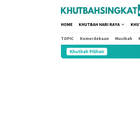
Loncat
tutup
ke
konten
HOME
KHUTBAH HARI RAYA
KHU
TOPIC
Kemerdekaan
Musibah
Khutbah Pilihan