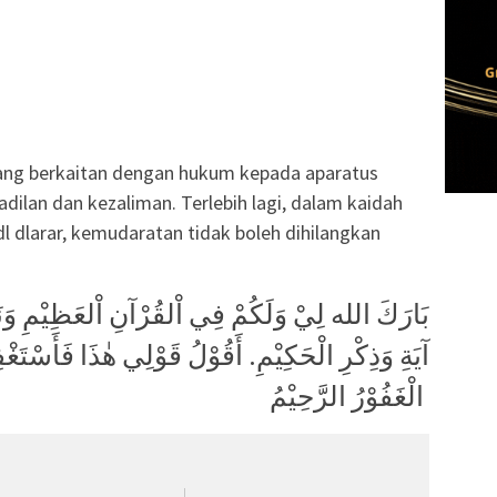
ang berkaitan dengan hukum kepada aparatus
adilan dan kezaliman. Terlebih lagi, dalam kaidah
idl dlarar, kemudaratan tidak boleh dihilangkan
آيَةِ وَذِكْرِ الْحَكِيْمِ. أَقُوْلُ قَوْلِي هٰذَا فَأَسْتَغْفِر
الْغَفُوْرُ الرَّحِيْمُ