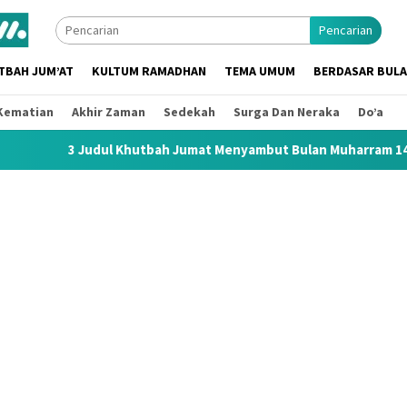
Pencarian
TBAH JUM’AT
KULTUM RAMADHAN
TEMA UMUM
BERDASAR BUL
Kematian
Akhir Zaman
Sedekah
Surga Dan Neraka
Do’a
ul Khutbah Jumat Menyambut Bulan Muharram 1448 H / 2026 M