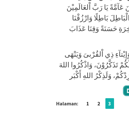
َ عَآمَّةً يَا رَبَّ اْلعَالَمِيْنَ
ا الْبَاطِلَ بَاطِلًا وَارْزُقْنَا
لآخِرَةِ حَسَنَةً وَقِنَا عَذَابَ
وَإِيْتآءِ ذِي اْلقُرْبىَ وَيَنْهَى
كُمْ تَذَكَّرُوْنَ، وَاذْكُرُوا اللهَ
Halaman:
1
2
3