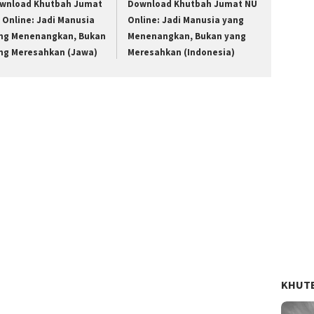
wnload Khutbah Jumat
Download Khutbah Jumat NU
 Online: Jadi Manusia
Online: Jadi Manusia yang
ng Menenangkan, Bukan
Menenangkan, Bukan yang
ng Meresahkan (Jawa)
Meresahkan (Indonesia)
KHUT