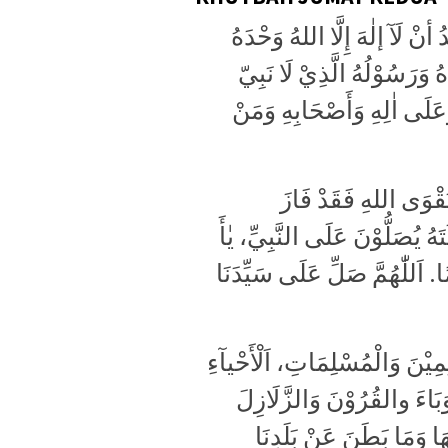
الْحَمْدُ لِلّٰهِ وَ الْحَمْدُ لِلّٰهِ ثُمَّ الْحَمْدُ لِلّٰهِ. أَشْهَدُ أنْ لَآ إلٰهَ إِلَّا اللهُ وَحْدَهُ
ُ وَرَسُوْلُهُ الَّذِيْ لَا نَبِيّ
وَعَلَى اٰلِهِ وَأَصْحَابِهِ وَمَنْ
ِتَقْوَى اللهِ فَقَدْ فَازَ
هُ يُصَلُّوْنَ عَلَى النَّبِيِّ، يٰأَ
ْمًا. اَللّٰهُمَّ صَلِّ عَلَى سَيِّدَنَا
ِمِيْنَ وَالْمُسْلِمَاتِ، اَلْأَحْيآءِ
لوَبَاءَ والقُرُوْنَ وَالزَّلَازِلَ
ا وَمَا بَطَنَ عَنْ بَلَدِنَا