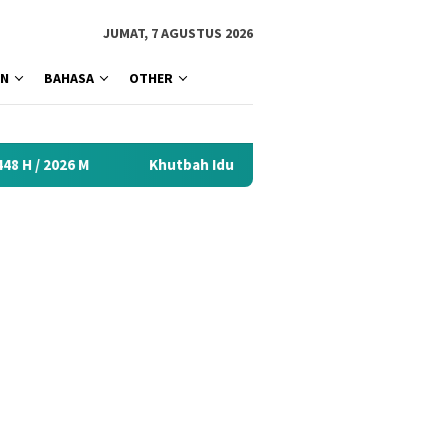
tutup
JUMAT, 7 AGUSTUS 2026
AN
BAHASA
OTHER
Khutbah Idul Fitri 2026 Menyentuh Hati: Kumpulan Materi T