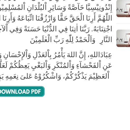
إِنْدُونِيْسِيَّا خَآصَّةً وَسَائِرِ اْلبُلْدَانِ اْلمُسْلِمِيْن
اللّٰهُمَّ أَرِنَا الْحَقَّ حَقًّا وَارْزُقْنَا اتِّبَاعَهُ وَأَرِنَ
اجْتِنَابَهُ. رَبَّنَا اٰتِنَا فِي الدُّنْيَا حَسَنَةً وَفِي اْ
النَّارِ وَاَلْحَمْدُ لِلّٰهِ رَبِّ الْعٰلَمِيْنَ
عِبَادَاللهِ، إِنَّ اللهَ يَأْمُرُ بِاْلعَدْلِ وَاْلإِحْسَانِ 
عَنِ اْلفَحْشآءِ وَاْلمُنْكَرِ وَاْلبَغْيِ يَعِظُكُمْ لَعَلَّ
اْلعَظِيْمَ يَذْكُرْكُمْ، وَاشْكُرُوْهُ عَلىَ نِعَمِهِ يَزِدْكُمْ، وَلَذِكْرُ اللهِ أَكْبَر