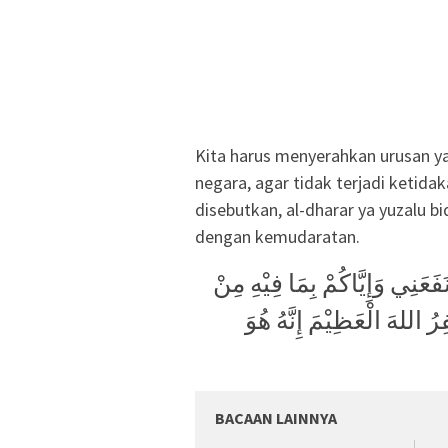
Kita harus menyerahkan urusan y
negara, agar tidak terjadi ketidak
disebutkan, al-dharar ya yuzalu b
dengan kemudaratan.
بَارَكَ الله لِيْ وَلَكُمْ فِي اْلقُرْآنِ اْلعَظِيْمِ وَنَفَعَنِي وَإِيَّاكُمْ بِمَا فِيْهِ مِنْ
ُ اللهَ الْعَظِيْمَ إِنَّهُ هُوَ
BACAAN LAINNYA