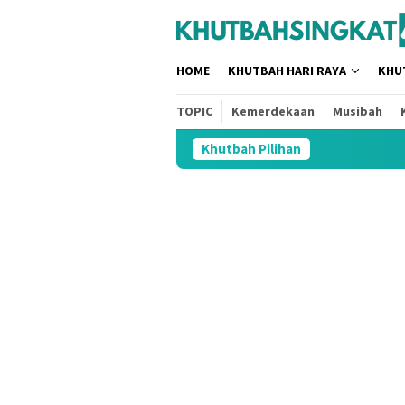
Loncat
tutup
ke
konten
HOME
KHUTBAH HARI RAYA
KHU
TOPIC
Kemerdekaan
Musibah
Khutbah Pilihan
3 Jud