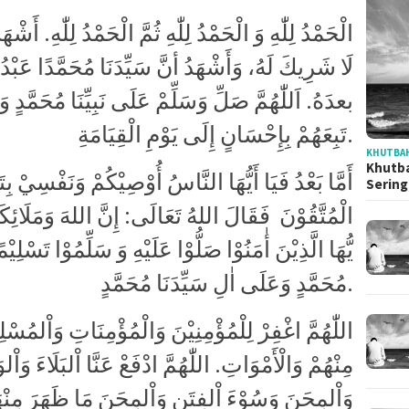
لَا شَرِيكَ لَهُ، وَأَشْهَدُ أنَّ سَيِّدَنَا مُحَمَّدًا عَبْدُه
بعدَهُ. اَللّٰهُمَّ صَلِّ وَسَلِّمْ عَلَى نَبِيِّنَا مُحَمَّدٍ 
تَبِعَهُمْ بِإِحْسَانٍ إِلَى يَوْمِ الْقِيَامَةِ.
KHUTBAH
Khutba
أَمَّا بَعْدُ فَيَا أَيُّهَا النَّاسُ أُوْصِيْكُمْ وَنَفْسِيْ ب
Serin
الْمُتَّقُوْنَ فَقَالَ اللهُ تَعَالَى: إِنَّ اللهَ وَمَلَائِكَتَ
يُّهَا الَّذِيْنَ أٰمَنُوْا صَلُّوْا عَلَيْهِ وَ سَلِّمُوْا تَسْلِي
مُحَمَّدٍ وَعَلَى اٰلِ سَيِّدَنَا مُحَمَّدٍ.
اللّٰهُمَّ اغْفِرْ لِلْمُؤْمِنِيْنَ وَالْمُؤْمِنَاتِ وَاْلمُسْل
مِنْهُمْ وَالْأَمْوَاتِ. اللّٰهُمَّ ادْفَعْ عَنَّا اْلبَلَاءَ وَاْ
وَاْلمِحَنَ وَسُوْءَ اْلفِتَنِ وَاْلمِحَنَ مَا ظَهَرَ مِنْهَ