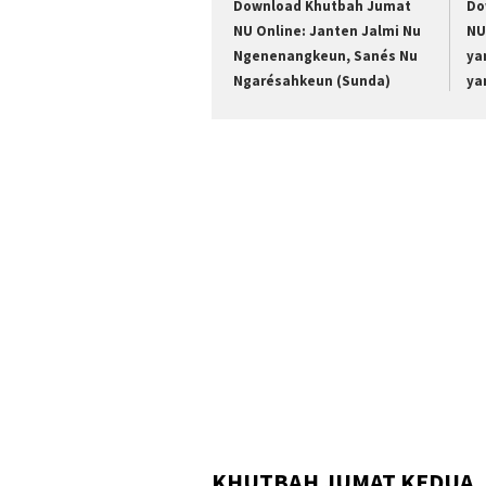
Download Khutbah Jumat
Do
NU Online: Janten Jalmi Nu
NU
Ngenenangkeun, Sanés Nu
ya
Ngarésahkeun (Sunda)
ya
KHUTBAH JUMAT KEDUA