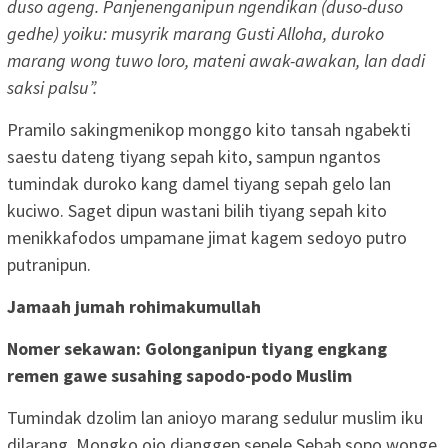
duso ageng. Panjenenganipun ngendikan (duso-duso
gedhe) yoiku: musyrik marang Gusti Alloha, duroko
marang wong tuwo loro, mateni awak-awakan, lan dadi
saksi palsu”.
Pramilo sakingmenikop monggo kito tansah ngabekti
saestu dateng tiyang sepah kito, sampun ngantos
tumindak duroko kang damel tiyang sepah gelo lan
kuciwo. Saget dipun wastani bilih tiyang sepah kito
menikkafodos umpamane jimat kagem sedoyo putro
putranipun.
Jamaah jumah rohimakumullah
Nomer sekawan: Golonganipun tiyang engkang
remen gawe susahing sapodo-podo Muslim
Tumindak dzolim lan anioyo marang sedulur muslim iku
dilarang. Mongko ojo dianggep sepele.Sebab sopo wonge