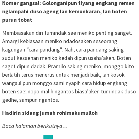
Nomer gangsal: Golonganipun tiyang engkang remen
nglampahi duso ageng lan kemunkaran, lan boten
purun tobat
Membiasakan diri tumindak sae meniko penting sanget.
Amargi kebiasaan meniko ndadosaken seseorang
kagungan “cara pandang”. Nah, cara pandang saking
sudut kesaenan meniko kedah dipun usaha’aken. Boten
saget dipun dadak. Pramilo saking meniko, monggo kito
berlatih terus menerus untuk menjadi baik, lan kosok
wangsulipun monggo sami nyapih cara hidup engkang
boten sae; nopo malih ngantos biasa’aken tumindak duso
gedhe, sampun ngantos.
Hadirin sidang jumah rohimakumulloh
Baca halaman berikutnya…