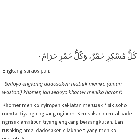
كُلُّ مُسْكِرٍ خَمْرٌ، وَكُلُّ خَمْرٍ حَرَامٌ٠
Engkang suraosipun:
“
Sedoyo engkang dadosaken mabuk meniko (dipun
wastani) khomer, lan sedoyo khomer meniko harom”.
Khomer meniko nyimpen kekiatan merusak fisik soho
mental tiyang engkang nginum. Kerusakan mental bade
ngrisak amalipun tiyang engkang bersangkutan. Lan
rusaking amal dadosaken cilakane tiyang meniko
piyambak.