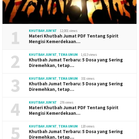
1
KHUTBAH JUM'AT
12,001 views
Materi Khutbah Jumat PDF Tentang Spirit
Mengisi Kemerdekaan…
2
KHUTBAH JUM'AT
,
TEMA UMUM
1,613 views
Khutbah Jumat Terbaru: 5 Dosa yang Sering
Diremehkan, tetap…
3
KHUTBAH JUM'AT
,
TEMA UMUM
331 views
Khutbah Jumat Terbaru: 5 Dosa yang Sering
Diremehkan, tetap…
4
KHUTBAH JUM'AT
276 views
Materi Khutbah Jumat PDF Tentang Spirit
Mengisi Kemerdekaan…
5
KHUTBAH JUM'AT
,
TEMA UMUM
120 views
Khutbah Jumat Terbaru: 5 Dosa yang Sering
Diremehkan, tetap…