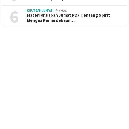
6
KHUTBAH JUM'AT
74 views
Materi Khutbah Jumat PDF Tentang Spirit
Mengisi Kemerdekaan…