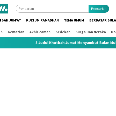
Pencarian
TBAH JUM’AT
KULTUM RAMADHAN
TEMA UMUM
BERDASAR BUL
ah
Kematian
Akhir Zaman
Sedekah
Surga Dan Neraka
Do
3 Judul Khutbah Jumat Menyambut Bulan Muharram 1448 H / 20