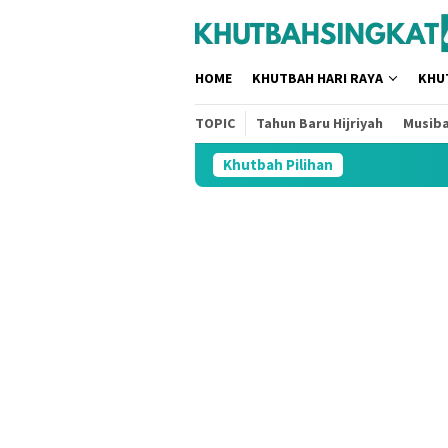
Loncat
tutup
ke
konten
HOME
KHUTBAH HARI RAYA
KHU
TOPIC
Tahun Baru Hijriyah
Musib
Khutbah Pilihan