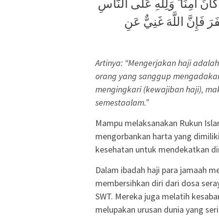
كَانَ آمِنًا ۗ وَلِلَّهِ عَلَى النَّاسِ
رَ فَإِنَّ اللَّهَ غَنِيٌّ عَنِ
Artinya: “Mengerjakan haji adalah
orang yang sanggup mengadakan 
mengingkari (kewajiban haji), m
semestaalam.”
Mampu melaksanakan Rukun Islam y
mengorbankan harta yang dimiliki
kesehatan untuk mendekatkan dir
Dalam ibadah haji para jamaah m
membersihkan diri dari dosa ser
SWT. Mereka juga melatih kesabar
melupakan urusan dunia yang seri