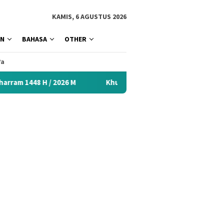
tutup
KAMIS, 6 AGUSTUS 2026
AN
BAHASA
OTHER
’a
26 M
Khutbah Idul Fitri 2026 Menyentuh Hati: Kumpulan 