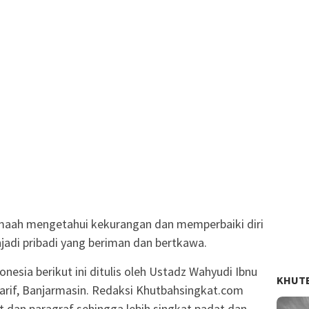
jamaah mengetahui kekurangan dan memperbaiki diri
adi pribadi yang beriman dan bertkawa.
onesia berikut ini ditulis oleh Ustadz Wahyudi Ibnu
KHUT
arif, Banjarmasin. Redaksi Khutbahsingkat.com
t dan paragraf sehingga lebih singkat padat dan