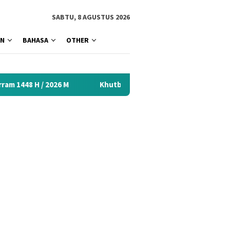
tutup
SABTU, 8 AGUSTUS 2026
AN
BAHASA
OTHER
 M
Khutbah Idul Fitri 2026 Menyentuh Hati: Kumpulan Mat