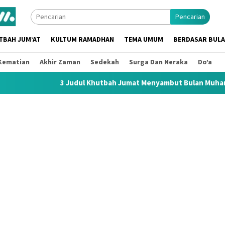
Pencarian
TBAH JUM’AT
KULTUM RAMADHAN
TEMA UMUM
BERDASAR BUL
Kematian
Akhir Zaman
Sedekah
Surga Dan Neraka
Do’a
3 Judul Khutbah Jumat Menyambut Bulan Muharram 1448 H / 2026