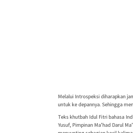
Melalui Introspeksi diharapkan 
untuk ke depannya. Sehingga menj
Teks khutbah Idul Fitri bahasa Ind
Yusuf, Pimpinan Ma’had Darul Ma’
menyunting sebagian kecil kalima