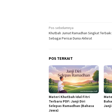
Navigasi
Pos sebelumnya
Khutbah Jumat Ramadhan Singkat Terbaik:
pos
Sebagai Perisai Dunia Akhirat
POS TERKAIT
Materi Khutbah Idul Fitri
Mater
Terbaru PDF: Janji Diri
Baha
Selepas Ramadhan (Bahasa
Janj
Jawa)