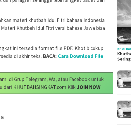
hkan materi khutbah Idul Fitri bahasa Indonesia
 Materi Khutbah Idul Fitri versi bahasa Jawa bisa
ngkat ini tersedia format file PDF. Khotib cukup
KHUTBAH
Khutba
sedia di akhir teks.
BACA:
Cara Download File
Serin
ami di Grup Telegram, Wa, atau Facebook untuk
u dari
KHUTBAHSINGKAT.com
Klik
JOIN NOW
5