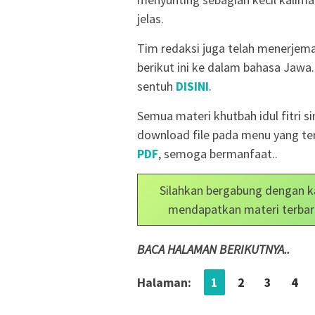
jelas.
Tim redaksi juga telah menerjema
berikut ini ke dalam bahasa Jawa.
sentuh
DISINI
.
Semua materi khutbah idul fitri si
download file pada menu yang ter
PDF
, semoga bermanfaat..
Silahkan bergabung dengan k
mendapatkan materi terbar
BACA HALAMAN BERIKUTNYA..
Halaman:
1
2
3
4