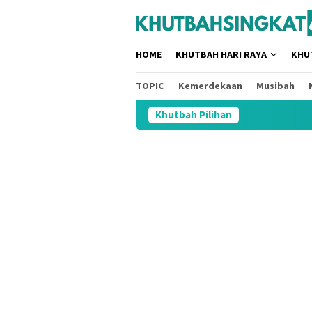
Loncat
tutup
ke
konten
HOME
KHUTBAH HARI RAYA
KHU
TOPIC
Kemerdekaan
Musibah
Khutbah Pilihan