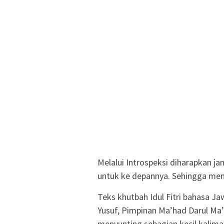
Melalui Introspeksi diharapkan 
untuk ke depannya. Sehingga menj
Teks khutbah Idul Fitri bahasa Jaw
Yusuf, Pimpinan Ma’had Darul Ma’
menyunting sebagian kecil kalima