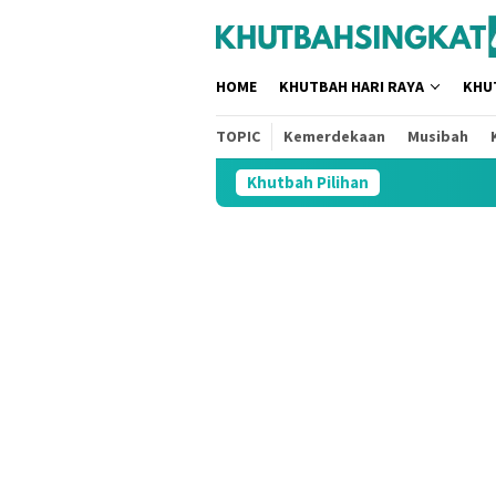
Loncat
tutup
ke
konten
HOME
KHUTBAH HARI RAYA
KHU
TOPIC
Kemerdekaan
Musibah
Khutbah Pilihan
3 Ju