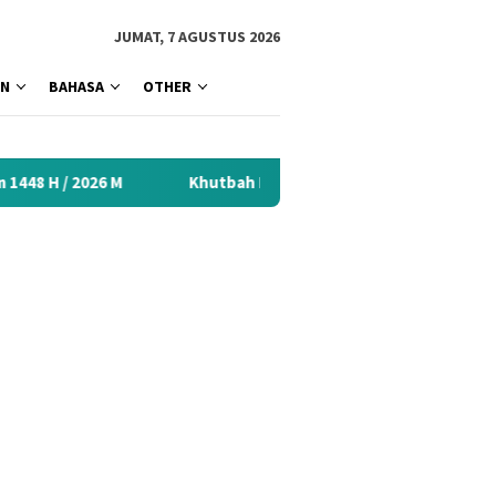
tutup
JUMAT, 7 AGUSTUS 2026
AN
BAHASA
OTHER
Khutbah Idul Fitri 2026 Menyentuh Hati: Kumpulan Materi 