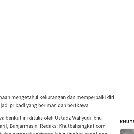
jamaah mengetahui kekurangan dan memperbaiki diri
adi pribadi yang beriman dan bertkawa.
a berikut ini ditulis oleh Ustadz Wahyudi Ibnu
KHUT
arif, Banjarmasin. Redaksi Khutbahsingkat.com
t dan paragraf sehingga lebih singkat padat dan