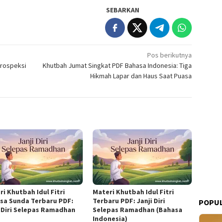
SEBARKAN
Pos berikutnya
ntrospeksi
Khutbah Jumat Singkat PDF Bahasa Indonesia: Tiga
Hikmah Lapar dan Haus Saat Puasa
i Khutbah Idul Fitri
Materi Khutbah Idul Fitri
sa Sunda Terbaru PDF:
Terbaru PDF: Janji Diri
POPUL
i Diri Selepas Ramadhan
Selepas Ramadhan (Bahasa
Indonesia)