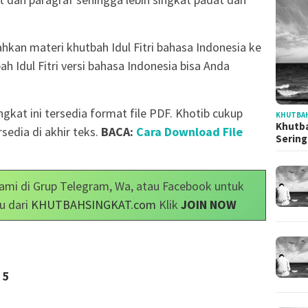
hkan materi khutbah Idul Fitri bahasa Indonesia ke
 Idul Fitri versi bahasa Indonesia bisa Anda
ngkat ini tersedia format file PDF. Khotib cukup
KHUTBAH
Khutba
sedia di akhir teks.
BACA:
Cara Download File
Serin
ami di Grup Telegram, Wa, atau Facebook untuk
u dari
KHUTBAHSINGKAT.com
Klik
JOIN NOW
5