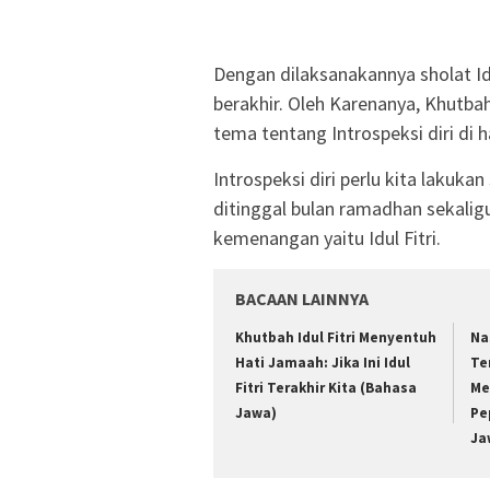
Dengan dilaksanakannya sholat Idu
berakhir. Oleh Karenanya, Khutbah
tema tentang Introspeksi diri di ha
Introspeksi diri perlu kita lakukan
ditinggal bulan ramadhan sekalig
kemenangan yaitu Idul Fitri.
BACAAN LAINNYA
Khutbah Idul Fitri Menyentuh
Na
Hati Jamaah: Jika Ini Idul
Te
Fitri Terakhir Kita (Bahasa
Me
Jawa)
Pe
Ja