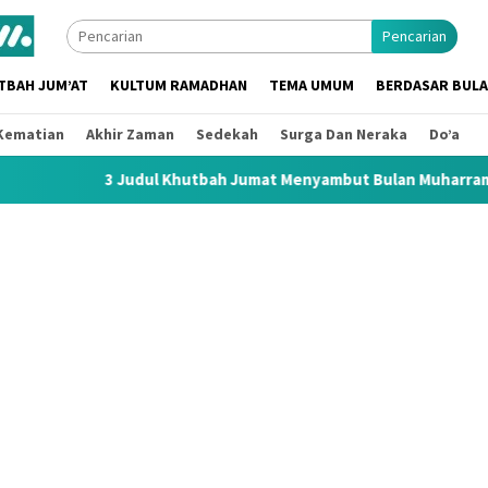
Pencarian
TBAH JUM’AT
KULTUM RAMADHAN
TEMA UMUM
BERDASAR BUL
Kematian
Akhir Zaman
Sedekah
Surga Dan Neraka
Do’a
dul Khutbah Jumat Menyambut Bulan Muharram 1448 H / 2026 M