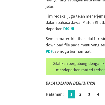
jelas.
Tim redaksi juga telah menerjema
dalam bahasa Jawa. Materi Khutbah
dapatkan
DISINI
.
Semua materi khutbah idul fitri si
download file pada menu yang ter
PDF
, semoga bermanfaat..
Silahkan bergabung dengan k
mendapatkan materi terbar
BACA HALAMAN BERIKUTNYA..
Halaman:
1
2
3
4