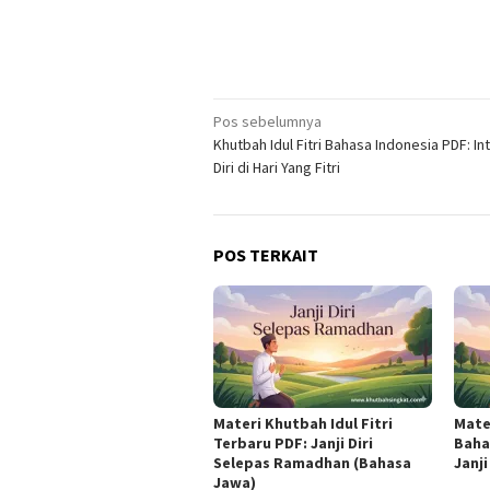
Navigasi
Pos sebelumnya
Khutbah Idul Fitri Bahasa Indonesia PDF: I
pos
Diri di Hari Yang Fitri
POS TERKAIT
Materi Khutbah Idul Fitri
Mater
Terbaru PDF: Janji Diri
Baha
Selepas Ramadhan (Bahasa
Janj
Jawa)