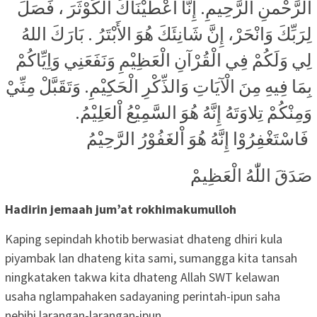
الرَّحْمنِ الرَّحِيمِ. إِنَّا أَعْطَيْنَاكَ الْكَوْثَرَ ، فَصَلِّ
لِرَبِّكَ وَانْحَرْ، إِنَّ شَانِئَكَ هُوَ الأَبْتَرُ . بَارَكَ اللهُ
لِي وَلَكُمْ فِي الْقُرْآنِ الْعَظِيْمِ وَنَفَعَنِي وَاِيِّاكُمْ
بِمَا فِيهِ مِنَ الْآيَاتِ وَالذِّكْرِ الْحَكِيْمِ. وَتَقَبَّلْ مِنِّيْ
وَمِنْكُمْ تِلاوَتَهُ إِنَّهُ هُوَ السَّمِيْعُ اْلعَلِيْمُ.
فَاسْتَغْفِرُوْا إِنَّهُ هُوَ اْلغَفُوْرُ الرَّحِيْمُ
صَدَقَ اللّٰهُ الْعَظِيمْ
Hadirin jemaah jum’at rokhimakumulloh
Kaping sepindah khotib berwasiat dhateng dhiri kula
piyambak lan dhateng kita sami, sumangga kita tansah
ningkataken takwa kita dhateng Allah SWT kelawan
usaha nglampahaken sadayaning perintah-ipun saha
nebihi larangan-larangan-ipun.