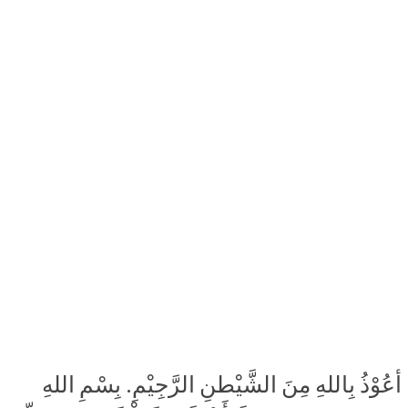
أعُوْذُ بِاللهِ مِنَ الشَّيْطنِ الرَّجِيْمِ. بِسْمِ اللهِ