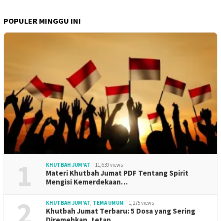
POPULER MINGGU INI
1
KHUTBAH JUM'AT
11,639 views
Materi Khutbah Jumat PDF Tentang Spirit
Mengisi Kemerdekaan…
2
KHUTBAH JUM'AT
,
TEMA UMUM
1,275 views
Khutbah Jumat Terbaru: 5 Dosa yang Sering
Diremehkan, tetap…