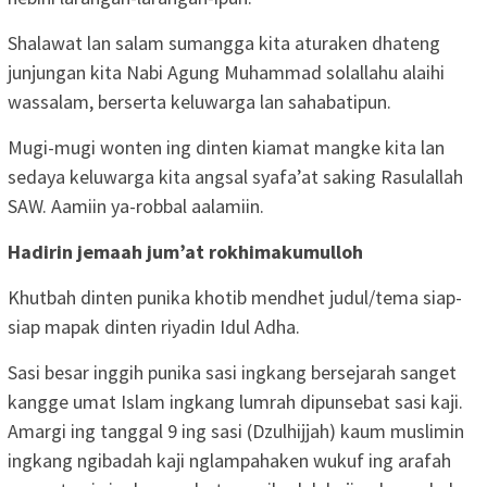
Shalawat lan salam sumangga kita aturaken dhateng
junjungan kita Nabi Agung Muhammad solallahu alaihi
wassalam, berserta keluwarga lan sahabatipun.
Mugi-mugi wonten ing dinten kiamat mangke kita lan
sedaya keluwarga kita angsal syafa’at saking Rasulallah
SAW. Aamiin ya-robbal aalamiin.
Hadirin jemaah jum’at rokhimakumulloh
Khutbah dinten punika khotib mendhet judul/tema siap-
siap mapak dinten riyadin Idul Adha.
Sasi besar inggih punika sasi ingkang bersejarah sanget
kangge umat Islam ingkang lumrah dipunsebat sasi kaji.
Amargi ing tanggal 9 ing sasi (Dzulhijjah) kaum muslimin
ingkang ngibadah kaji nglampahaken wukuf ing arafah