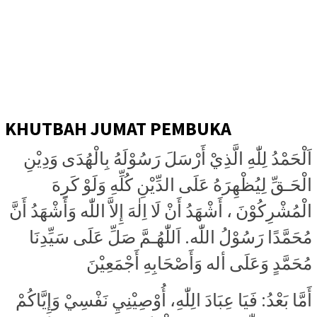
KHUTBAH JUMAT PEMBUKA
اَلْحَمْدُ لِلّٰهِ الَّذِيْ أَرْسَلَ رَسُوْلَهُ بِالْهُدَى وَدِيْنِ
الْحَـقِّ لِيُظْهِرَهُ عَلَى الدِّيْنِ كُلِّهِ وَلَوْ كَرِهَ
الْمُشْرِكُوْنَ ، أَشْهَدُ أَنْ لَا اِلٰهَ إِلاَّ اللّٰه وَأَشْهَدُ أَنَّ
مُحَمَّدًا رَسُوْلُ اللّٰه. اَللّٰهُـمَّ صَلِّ عَلَى سَيِّدِنَا
مُحَمَّدٍ وَعَلَى أله وَأَصْحَابِهِ أَجْمَعِيْنَ
أَمَّا بَعْدُ: فَيَا عِبَادَ الِلّٰهِ، أُوْصِيْنِيِ نَفْسِيْ وَإِيَّاكُمْ