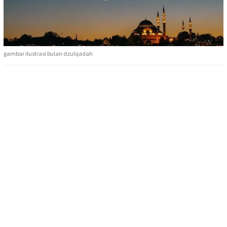
gambar ilustrasi bulan dzulqadah