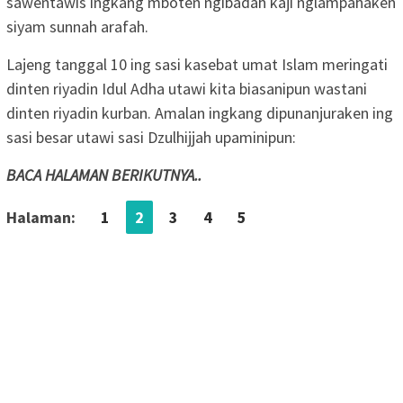
sawentawis ingkang mboten ngibadah kaji nglampahaken
siyam sunnah arafah.
Lajeng tanggal 10 ing sasi kasebat umat Islam meringati
dinten riyadin Idul Adha utawi kita biasanipun wastani
dinten riyadin kurban. Amalan ingkang dipunanjuraken ing
sasi besar utawi sasi Dzulhijjah upaminipun:
BACA HALAMAN BERIKUTNYA..
Halaman:
1
2
3
4
5