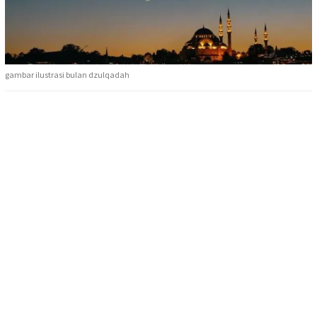
gambar ilustrasi bulan dzulqadah