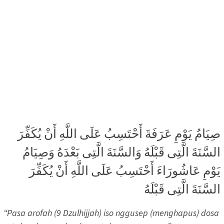
صِيَامُ يَوْمِ عَرَفَةَ أَحْتَسِبُ عَلَى اللَّهِ أَنْ يُكَفِّرَ
السَّنَةَ الَّتِى قَبْلَهُ وَالسَّنَةَ الَّتِى بَعْدَهُ وَصِيَامُ
يَوْمِ عَاشُورَاءَ أَحْتَسِبُ عَلَى اللَّهِ أَنْ يُكَفِّرَ
السَّنَةَ الَّتِى قَبْلَهُ
“Pasa arofah (9 Dzulhijjah) iso nggusep (menghapus) dosa