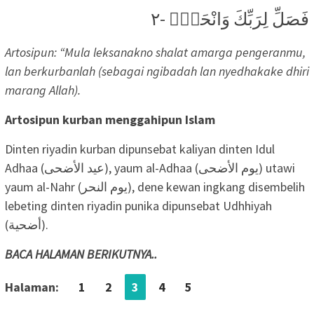
فَصَلِّ لِرَبِّكَ وَانْحَرْۗ -٢
Artosipun: “Mula leksanakno shalat amarga pengeranmu,
lan berkurbanlah (sebagai ngibadah lan nyedhakake dhiri
marang Allah).
Artosipun kurban menggahipun Islam
Dinten riyadin kurban dipunsebat kaliyan dinten Idul
Adhaa (عيد الأضحى), yaum al-Adhaa (يوم الأضحى) utawi
yaum al-Nahr (يوم النحر), dene kewan ingkang disembelih
lebeting dinten riyadin punika dipunsebat Udhhiyah
(أضحية).
BACA HALAMAN BERIKUTNYA..
Halaman:
1
2
3
4
5