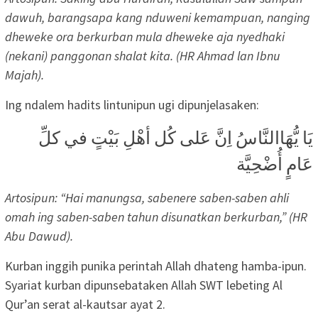
dawuh, barangsapa kang nduweni kemampuan, nanging
dheweke ora berkurban mula dheweke aja nyedhaki
(nekani) panggonan shalat kita. (HR Ahmad lan Ibnu
Majah).
Ing ndalem hadits lintunipun ugi dipunjelasaken:
يَا يُّهَاالنَّاسُ اِنَّ عَلى كُل أهْلِ بَيْتٍ في كلِّ
عَامٍ أُضْحِيَّة
Artosipun: “Hai manungsa, sabenere saben-saben ahli
omah ing saben-saben tahun disunatkan berkurban,” (HR
Abu Dawud).
Kurban inggih punika perintah Allah dhateng hamba-ipun.
Syariat kurban dipunsebataken Allah SWT lebeting Al
Qur’an serat al-kautsar ayat 2.