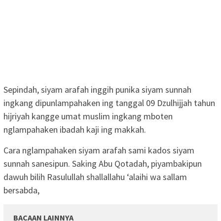
Sepindah, siyam arafah inggih punika siyam sunnah
ingkang dipunlampahaken ing tanggal 09 Dzulhijjah tahun
hijriyah kangge umat muslim ingkang mboten
nglampahaken ibadah kaji ing makkah.
Cara nglampahaken siyam arafah sami kados siyam
sunnah sanesipun. Saking Abu Qotadah, piyambakipun
dawuh bilih Rasulullah shallallahu ‘alaihi wa sallam
bersabda,
BACAAN LAINNYA