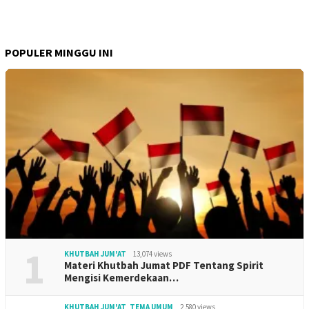
POPULER MINGGU INI
1
KHUTBAH JUM'AT
13,074 views
Materi Khutbah Jumat PDF Tentang Spirit
Mengisi Kemerdekaan…
KHUTBAH JUM'AT
,
TEMA UMUM
2,580 views