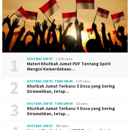
1
KHUTBAH JUM'AT
13,055 views
Materi Khutbah Jumat PDF Tentang Spirit
Mengisi Kemerdekaan…
2
KHUTBAH JUM'AT
,
TEMA UMUM
2,570 views
Khutbah Jumat Terbaru: 5 Dosa yang Sering
Diremehkan, tetap…
3
KHUTBAH JUM'AT
,
TEMA UMUM
532 views
Khutbah Jumat Terbaru: 5 Dosa yang Sering
Diremehkan, tetap…
KHUTBAH JUM'AT
488 views