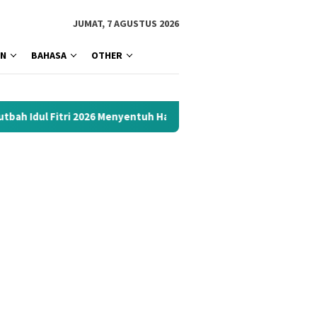
tutup
JUMAT, 7 AGUSTUS 2026
AN
BAHASA
OTHER
026 Menyentuh Hati: Kumpulan Materi Terbaik 1447 H Siap Downlo