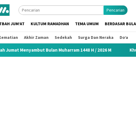
Pencarian
TBAH JUM’AT
KULTUM RAMADHAN
TEMA UMUM
BERDASAR BUL
Kematian
Akhir Zaman
Sedekah
Surga Dan Neraka
Do’a
ut Bulan Muharram 1448 H / 2026 M
Khutbah Idul Fitri 2