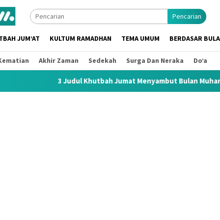
Pencarian
TBAH JUM’AT
KULTUM RAMADHAN
TEMA UMUM
BERDASAR BUL
Kematian
Akhir Zaman
Sedekah
Surga Dan Neraka
Do’a
3 Judul Khutbah Jumat Menyambut Bulan Muharram 1448 H / 2026 