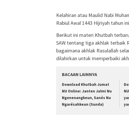
Kelahiran atau Maulid Nabi Muha
Rabiul Awal 1443 Hijriyah tahun i
Berikut ini materi Khutbah ter
SAW tentang tiga akhlak terbaik 
bagaimana akhlak Rasulallah se
dilahirkan untuk memperbaiki akh
BACAAN LAINNYA
Download Khutbah Jumat
Do
NU Online: Janten Jalmi Nu
NU
Ngenenangkeun, Sanés Nu
ya
Ngarésahkeun (Sunda)
ya