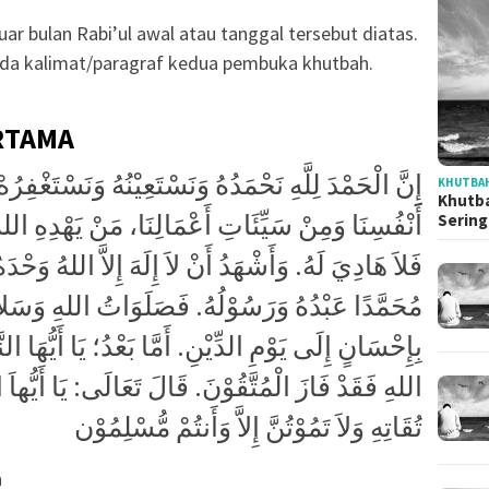
luar bulan Rabi’ul awal atau tanggal tersebut diatas.
pada kalimat/paragraf kedua pembuka khutbah.
RTAMA
إِنَّ الْحَمْدَ لِلَّهِ نَحْمَدُهُ وَنَسْتَعِيْنُهُ وَنَسْتَغْفِر
KHUTBAH
Khutba
أَنْفُسِنَا وَمِنْ سَيِّئَاتِ أَعْمَالِنَا، مَنْ يَهْدِهِ الله
Serin
فَلاَ هَادِيَ لَهُ. وَأَشْهَدُ أَنْ لاَ إِلَهَ إِلاَّ اللهُ وَحْدَ
مُحَمَّدًا عَبْدُهُ وَرَسُوْلُهُ. فَصَلَوَاتُ اللهِ وَسَلاَم
بِإِحْسَانٍ إِلَى يَوْمِ الدِّيْنِ. أَمَّا بَعْدُ؛ يَا أَيُّهَا ا
اللهِ فَقَدْ فَازَ الْمُتَّقُوْنَ. قَالَ تَعَالَى: يَا أَيُّهاَ 
تُقَاتِهِ وَلاَ تَمُوْتُنَّ إِلاَّ وَأَنتُمْ مُّسْلِمُوْن
h