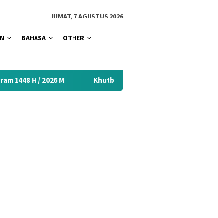
tutup
JUMAT, 7 AGUSTUS 2026
AN
BAHASA
OTHER
M
Khutbah Idul Fitri 2026 Menyentuh Hati: Kumpulan Mat