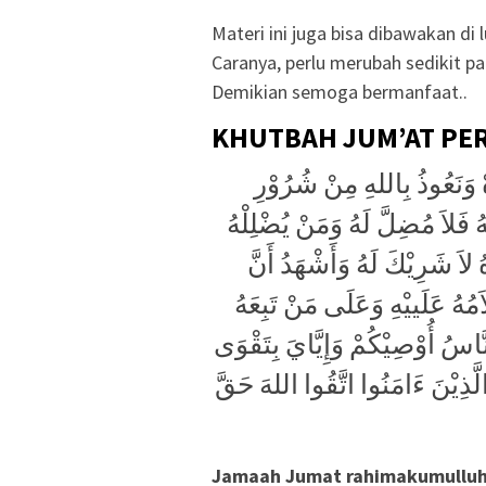
Materi ini juga bisa dibawakan di 
Caranya, perlu merubah sedikit 
Demikian semoga bermanfaat..
KHUTBAH JUM’AT PE
ُهْ وَنَعُوذُ بِاللهِ مِنْ شُرُوْرِ
ُ فَلاَ مُضِلَّ لَهُ وَمَنْ يُضْلِلْهُ
هُ لاَ شَرِيْكَ لَهُ وَأَشْهَدُ أَنَّ
ُهُ عَلَييْهِ وَعَلَى مَنْ تَبِعَهُ
لنَّاسُ أُوْصِيْكُمْ وَإِيَّايَ بِتَقْوَى
الَّذِيْنَ ءَامَنُوا اتَّقُوا اللهَ حَقَّ
Jamaah Jumat rahimakumullu