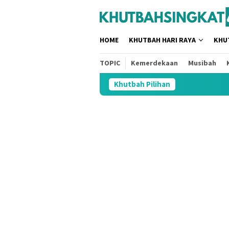
Loncat
tutup
ke
konten
HOME
KHUTBAH HARI RAYA
KHU
TOPIC
Kemerdekaan
Musibah
Khutbah Pilihan