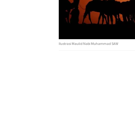
Ilustrasi Maulid Nabi Muhammad SAW