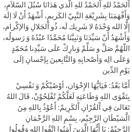
اْلحَمْدُ للهِ اْلحَمْدُ للهِ الّذي هَدَانَا سُبُلَ السّلاَمِ،
وَأَفْهَمَنَا بِشَرِيْعَةِ النَّبِيّ الكَريمِ، أَشْهَدُ أَنْ لَا اِلَهَ
إِلَّا الله وَحْدَهُ لا شَرِيك لَه، ذُو اْلجَلالِ وَالإكْرام،
وَأَشْهَدُ أَنّ سَيِّدَنَا وَنَبِيَّنَا مُحَمَّدًا عَبْدُهُ وَ رَسولُه،
اللّهُمَّ صَلِّ و سَلِّمْ وَبارِكْ عَلَى سَيِّدِنا مُحَمّدٍ
وَعَلَى الِه وَأصْحابِهِ وَالتَّابِعينَ بِإحْسانِ إلَى
يَوْمِ الدِّين
أَمَّا بَعْدُ: فَيَايُّهَا الإِخْوَان، أوْصُيْكُمْ وَ نَفْسِيْ
بِتَقْوَى اللهِ وَطَاعَتِهِ لَعَلَّكُمْ تُفْلِحُوْنْ، قَالَ اللهُ
تَعَالىَ فِي اْلقُرْانِ اْلكَرِيمْ: أَعُوْذُ بِاللهِ مِنَ
الَّشيْطَانِ الرَّجِيْم، بِسْمِ اللهِ الرَّحْمَانِ
الرَّحِيْمْ: يَا أَيُّهَا الَّذِينَ آَمَنُوا اتَّقُوا الله وَقُولُوا