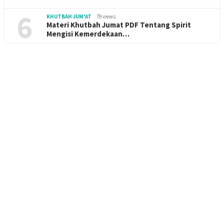
6
KHUTBAH JUM'AT
79 views
Materi Khutbah Jumat PDF Tentang Spirit
Mengisi Kemerdekaan…