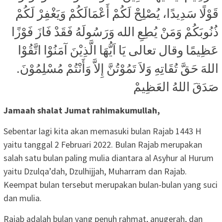
قَوْلًا سَدِيدًا، يُصْلِحْ لَكُمْ أَعْمَالَكُمْ وَيَغْفِرْ لَكُمْ
ذُنُوبَكُمْ وَمَنْ يُطِعِ الله وَرَسُولَهُ فَقَدْ فَازَ فَوْزًا
عَظِيمًا وقال تعالى يَا اَيُّهَا الَّذِيْنَ آمَنُوْا اتَّقُوْا
اللهَ حَقَّ تُقَاتِهِ وَلاَ تَمُوْتُنَّ إِلاَّ وَأَنْتُمْ مُسْلِمُوْنَ.
صَدَقَ اللهُ العَظِيمْ
Jamaah shalat Jumat rahimakumullah,
Sebentar lagi kita akan memasuki bulan Rajab 1443 H
yaitu tanggal 2 Februari 2022. Bulan Rajab merupakan
salah satu bulan paling mulia diantara al Asyhur al Hurum
yaitu Dzulqa’dah, Dzulhijjah, Muharram dan Rajab.
Keempat bulan tersebut merupakan bulan-bulan yang suci
dan mulia.
Rajab adalah bulan yang penuh rahmat, anugerah, dan