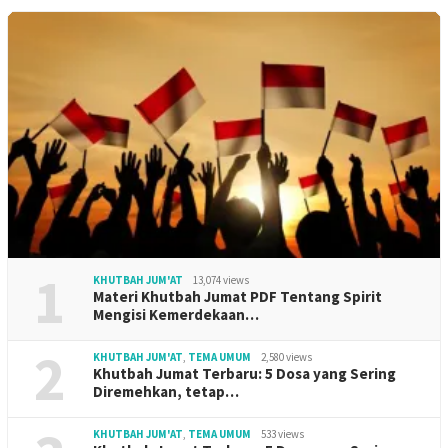
1
KHUTBAH JUM'AT
13,074 views
Materi Khutbah Jumat PDF Tentang Spirit
Mengisi Kemerdekaan…
2
KHUTBAH JUM'AT
,
TEMA UMUM
2,580 views
Khutbah Jumat Terbaru: 5 Dosa yang Sering
Diremehkan, tetap…
KHUTBAH JUM'AT
,
TEMA UMUM
533 views