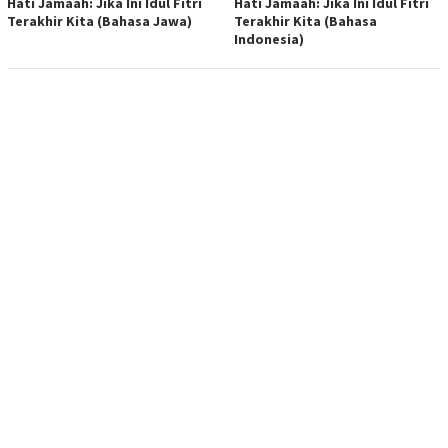
Hati Jamaah: Jika Ini Idul Fitri
Hati Jamaah: Jika Ini Idul Fitri
Terakhir Kita (Bahasa Jawa)
Terakhir Kita (Bahasa
Indonesia)