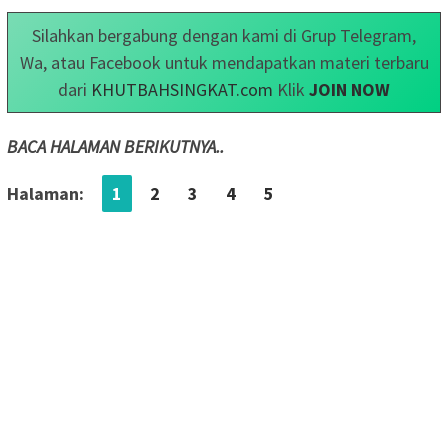
Silahkan bergabung dengan kami di Grup Telegram,
Wa, atau Facebook untuk mendapatkan materi terbaru
dari
KHUTBAHSINGKAT.com
Klik
JOIN NOW
BACA HALAMAN BERIKUTNYA..
Halaman:
1
2
3
4
5