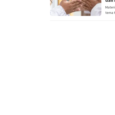
dan 
Materi
tema 