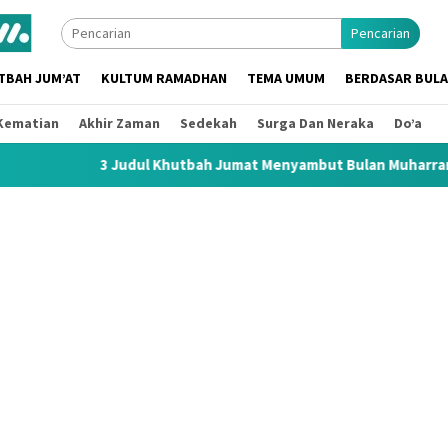
Pencarian
TBAH JUM’AT
KULTUM RAMADHAN
TEMA UMUM
BERDASAR BUL
Kematian
Akhir Zaman
Sedekah
Surga Dan Neraka
Do’a
Judul Khutbah Jumat Menyambut Bulan Muharram 1448 H / 2026 M