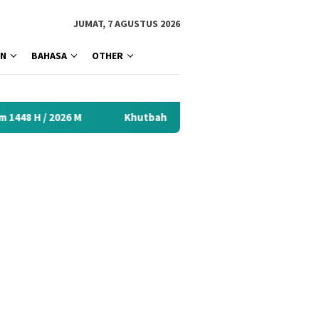
tutup
JUMAT, 7 AGUSTUS 2026
AN
BAHASA
OTHER
Khutbah Idul Fitri 2026 Menyentuh Hati: Kumpulan Mater