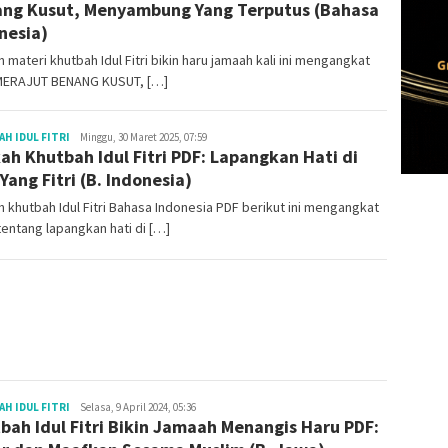
ng Kusut, Menyambung Yang Terputus (Bahasa
nesia)
 materi khutbah Idul Fitri bikin haru jamaah kali ini mengangkat
 MERAJUT BENANG KUSUT, […]
Redaksi
H IDUL FITRI
Minggu, 30 Maret 2025, 07:59
ah Khutbah Idul Fitri PDF: Lapangkan Hati di
 Yang Fitri (B. Indonesia)
 khutbah Idul Fitri Bahasa Indonesia PDF berikut ini mengangkat
entang lapangkan hati di […]
Redaksi
H IDUL FITRI
Selasa, 9 April 2024, 05:36
bah Idul Fitri Bikin Jamaah Menangis Haru PDF: