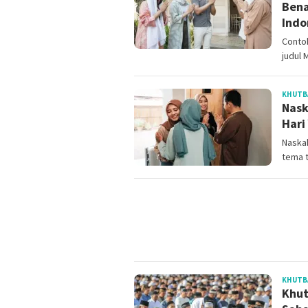
Bena
Indo
Contoh
judul
KHUTBA
Nask
Hari
Naskah
tema t
KHUTBA
Khut