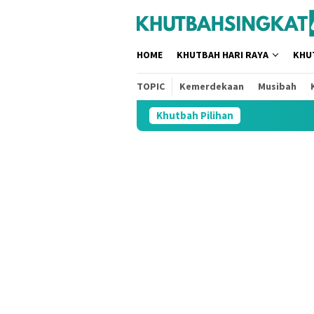
Loncat
tutup
ke
konten
HOME
KHUTBAH HARI RAYA
KHU
TOPIC
Kemerdekaan
Musibah
Khutbah Pilihan
3 