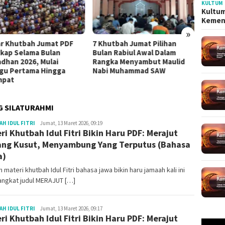
KULTUM
Kultum
Kemen
»
ar Khutbah Jumat PDF
7 Khutbah Jumat Pilihan
4 Mate
kap Selama Bulan
Bulan Rabiul Awal Dalam
Paling
dhan 2026, Mulai
Rangka Menyambut Maulid
Dzulq
gu Pertama Hingga
Nabi Muhammad SAW
mpat
G SILATURAHMI
Redaksi
H IDUL FITRI
Jumat, 13 Maret 2026, 09:19
ri Khutbah Idul Fitri Bikin Haru PDF: Merajut
ng Kusut, Menyambung Yang Terputus (Bahasa
a)
 materi khutbah Idul Fitri bahasa jawa bikin haru jamaah kali ini
ngkat judul MERAJUT […]
Redaksi
H IDUL FITRI
Jumat, 13 Maret 2026, 09:17
ri Khutbah Idul Fitri Bikin Haru PDF: Merajut