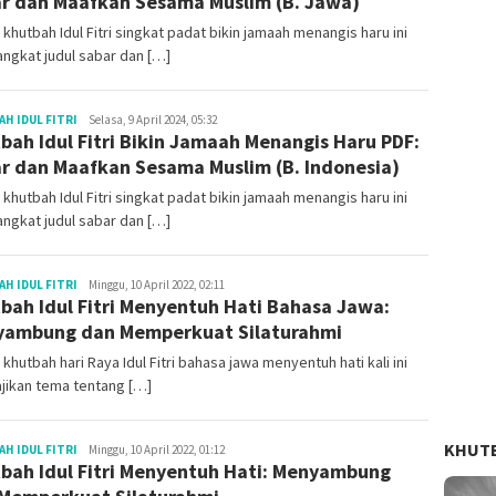
r dan Maafkan Sesama Muslim (B. Jawa)
 khutbah Idul Fitri singkat padat bikin jamaah menangis haru ini
ngkat judul sabar dan […]
Redaksi
H IDUL FITRI
Selasa, 9 April 2024, 05:32
bah Idul Fitri Bikin Jamaah Menangis Haru PDF:
r dan Maafkan Sesama Muslim (B. Indonesia)
 khutbah Idul Fitri singkat padat bikin jamaah menangis haru ini
ngkat judul sabar dan […]
Redaksi
H IDUL FITRI
Minggu, 10 April 2022, 02:11
bah Idul Fitri Menyentuh Hati Bahasa Jawa:
ambung dan Memperkuat Silaturahmi
 khutbah hari Raya Idul Fitri bahasa jawa menyentuh hati kali ini
jikan tema tentang […]
KHUT
Redaksi
H IDUL FITRI
Minggu, 10 April 2022, 01:12
bah Idul Fitri Menyentuh Hati: Menyambung