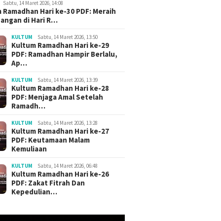
Sabtu, 14 Maret 2026, 14:08
 Ramadhan Hari ke-30 PDF: Meraih
angan di Hari R…
KULTUM
Sabtu, 14 Maret 2026, 13:50
ri Khutbah Jumat
3 Judul Khutbah Jumat
Khutbah 
Kultum Ramadhan Hari ke-29
 Bagus Akhir Bulan
Menyambut Bulan Muharram
Menyent
PDF: Ramadhan Hampir Berlalu,
a’dah
1448 H / 2026 M
Materi T
Ap…
Downlo
KULTUM
Sabtu, 14 Maret 2026, 13:39
Kultum Ramadhan Hari ke-28
PDF: Menjaga Amal Setelah
Ramadh…
KULTUM
Sabtu, 14 Maret 2026, 13:28
Kultum Ramadhan Hari ke-27
PDF: Keutamaan Malam
Kemuliaan
KULTUM
Sabtu, 14 Maret 2026, 06:48
Kultum Ramadhan Hari ke-26
PDF: Zakat Fitrah Dan
Kepedulian…