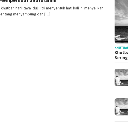
Memperkuat Silaturahmi
 khutbah hari Raya Idul Fitri menyentuh hati kali ini menyajikan
tentang menyambung dan […]
KHUTBAH
Khutba
Serin