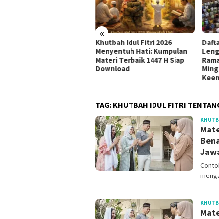
«
udul Khutbah Jumat
Khutbah Idul Fitri 2026
Daft
nyambut Bulan Muharram
Menyentuh Hati: Kumpulan
Leng
8 H / 2026 M
Materi Terbaik 1447 H Siap
Rama
Download
Ming
Kee
TAG:
KHUTBAH IDUL FITRI TENTAN
KHUTBA
Mate
Bena
Jaw
Contoh
menga
KHUTBA
Mate