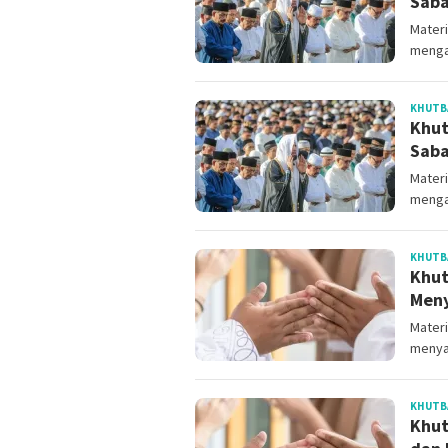
Saba
Materi
menga
KHUTBA
Khut
Saba
Materi
menga
KHUTBA
Khut
Meny
Materi
menya
KHUTBA
Khut