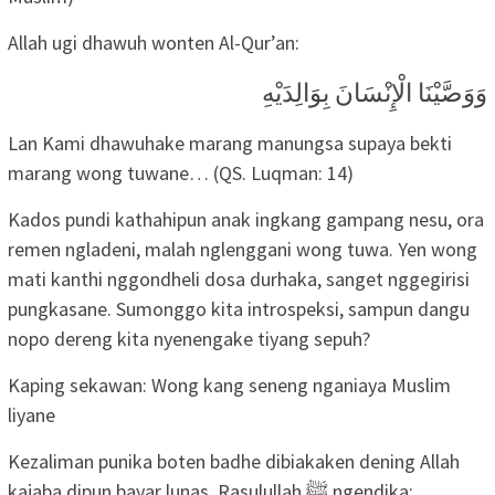
Allah ugi dhawuh wonten Al-Qur’an:
وَوَصَّيْنَا الْإِنْسَانَ بِوَالِدَيْهِ
Lan Kami dhawuhake marang manungsa supaya bekti
marang wong tuwane… (QS. Luqman: 14)
Kados pundi kathahipun anak ingkang gampang nesu, ora
remen ngladeni, malah nglenggani wong tuwa. Yen wong
mati kanthi nggondheli dosa durhaka, sanget nggegirisi
pungkasane. Sumonggo kita introspeksi, sampun dangu
nopo dereng kita nyenengake tiyang sepuh?
Kaping sekawan: Wong kang seneng nganiaya Muslim
liyane
Kezaliman punika boten badhe dibiakaken dening Allah
kajaba dipun bayar lunas. Rasulullah ﷺ ngendika: