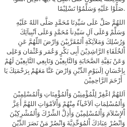
صَلُّوْا عَلَيْهِ وَسَلِّمُوْا تَسْلِيْمًا.
اللهُمَّ صَلِّ عَلَى سَيِّدِنَا مُحَمَّدٍ صَلَّى اللهُ عَلَيْهِ
وَسَلِّمْ وَعَلَى آلِ سَيِّدِناَ مُحَمَّدٍ وَعَلَى اَنْبِيآئِكَ
وَرُسُلِكَ وَمَلآئِكَةِ اْلمُقَرَّبِيْنَ وَارْضَ اللّهُمَّ عَنِ
اْلخُلَفَاءِ الرَّاشِدِيْنَ أَبِى بَكْرٍ وَعُمَر وَعُثْمَان وَعَلِى
وَعَنْ بَقِيَّةِ الصَّحَابَةِ وَالتَّابِعِيْنَ وَتَابِعِي التَّابِعِيْنَ لَهُمْ
بِاِحْسَانٍ اِلَىيَوْمِ الدِّيْنِ وَارْضَ عَنَّا مَعَهُمْ بِرَحْمَتِكَ يَا
أَرْحَمَ الرَّاحِمِيْنَ
اَللهُمَّ اغْفِرْ لِلْمُؤْمِنِيْنَ وَاْلمُؤْمِنَاتِ وَاْلمُسْلِمِيْنَ
وَاْلمُسْلِمَاتِ اَلاَحْيآءُ مِنْهُمْ وَاْلاَمْوَاتِ اللهُمَّ أَعِزَّ
اْلإِسْلاَمَ وَاْلمُسْلِمِيْنَ وَأَذِلَّ الشِّرْكَ وَاْلمُشْرِكِيْنَ
وَانْصُرْ عِبَادَكَ اْلمُوَحِّدِيَّةَ وَانْصُرْ مَنْ نَصَرَ الدِّيْنَ