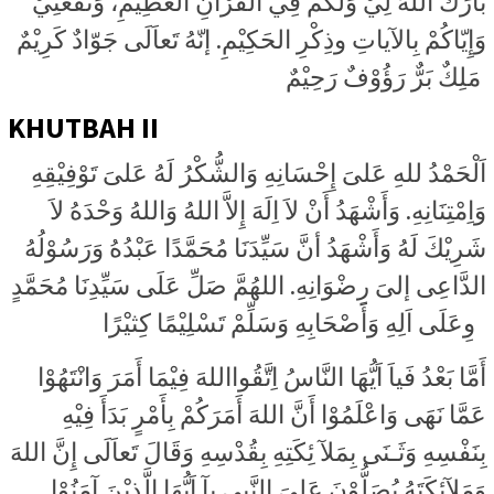
باَرَكَ اللهُ لِيْ وَلكمْ فِي القُرْآنِ العَظِيْمِ، وَنَفَعَنِيْ
وَإِيّاكُمْ بِالآياتِ وذِكْرِ الحَكِيْمِ. إنّهُ تَعاَلَى جَوّادٌ كَرِيْمٌ
مَلِكٌ بَرٌّ رَؤُوْفٌ رَحِيْمٌ
KHUTBAH II
اَلْحَمْدُ للهِ عَلىَ إِحْسَانِهِ وَالشُّكْرُ لَهُ عَلىَ تَوْفِيْقِهِ
وَاِمْتِنَانِهِ. وَأَشْهَدُ أَنْ لاَ اِلَهَ إِلاَّ اللهُ وَاللهُ وَحْدَهُ لاَ
شَرِيْكَ لَهُ وَأَشْهَدُ أنَّ سَيِّدَنَا مُحَمَّدًا عَبْدُهُ وَرَسُوْلُهُ
الدَّاعِى إلىَ رِضْوَانِهِ. اللهُمَّ صَلِّ عَلَى سَيِّدِنَا مُحَمَّدٍ
وِعَلَى اَلِهِ وَأَصْحَابِهِ وَسَلِّمْ تَسْلِيْمًا كِثيْرًا
أَمَّا بَعْدُ فَياَ اَيُّهَا النَّاسُ اِتَّقُوااللهَ فِيْمَا أَمَرَ وَانْتَهُوْا
عَمَّا نَهَى وَاعْلَمُوْا أَنَّ اللهَ أَمَرَكُمْ بِأَمْرٍ بَدَأَ فِيْهِ
بِنَفْسِهِ وَثَـنَى بِمَلآ ئِكَتِهِ بِقُدْسِهِ وَقَالَ تَعاَلَى إِنَّ اللهَ
وَمَلآئِكَتَهُ يُصَلُّوْنَ عَلىَ النَّبِى يآ اَيُّهَا الَّذِيْنَ آمَنُوْا