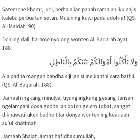
Satemene khamr, judi, berhala lan panah ramalan iku najis
kalebu perbuatan setan. Mulaning kuwi pada adoh-a! (QS.
Al-Maidah: 90)
Den ing dalil harame nyolong wonten Al-Baqarah ayat
188:
وَلَا تَأْكُلُوا أَمْوَالَكُمْ بَيْنَكُمْ بِالْبَاطِلِ
Aja padha mangan bandha siji lan sijine kanthi cara bathil.
(QS. Al-Baqarah: 188)
Jamaah ingkang minulya, tiyang ingkang gesang tansah
ngelampahi dosa gedhe lan boten gelem tobat, sanget
dikhawatiraken badhe tilar donya wonten ing keadaan
su’ul khâtimah.
Jamaah Shalat Jumat hafidhakumullâh,