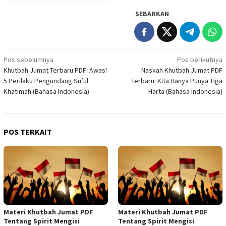
SEBARKAN
Navigasi
Pos sebelumnya
Pos berikutnya
Khutbah Jumat Terbaru PDF: Awas!
Naskah Khutbah Jumat PDF
pos
5 Perilaku Pengundang Su’ul
Terbaru: Kita Hanya Punya Tiga
Khatimah (Bahasa Indonesia)
Harta (Bahasa Indonesia)
POS TERKAIT
Materi Khutbah Jumat PDF
Materi Khutbah Jumat PDF
Tentang Spirit Mengisi
Tentang Spirit Mengisi