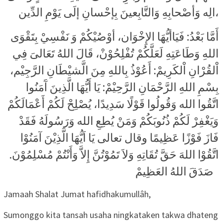
الِه وَأصْحابِهِ وَالتَّابِعينَ بِإحْسانِ إلَى يَوْمِ الدِّين،
أَمَّا بَعْدُ: فَيَاأيُّهَا الإِخْوَان، أوْصُيْكُمْ وَ نَفْسِيْ بِتَقْوَى
اللهِ وَطَاعَتِهِ لَعَلَّكُمْ تُفْلِحُوْنْ، قَالَ اللهُ تَعَالىَ فِي
اْلقُرْانِ اْلكَرِيمْ: أَعُوْذُ بِاللهِ مِنَ الَّشيْطَانِ الرَّجِيْم،
بِسْمِ اللهِ الرَّحْمَانِ الرَّحِيْمْ: يَا أَيُّهَا الَّذِينَ آَمَنُوا
اتَّقُوا الله وَقُولُوا قَوْلًا سَدِيدًا، يُصْلِحْ لَكُمْ أَعْمَالَكُمْ
وَيَغْفِرْ لَكُمْ ذُنُوبَكُمْ وَمَنْ يُطِعِ الله وَرَسُولَهُ فَقَدْ
فَازَ فَوْزًا عَظِيمًا وقال تعالى يَا اَيُّهَا الَّذِيْنَ آمَنُوْا
اتَّقُوْا اللهَ حَقَّ تُقَاتِهِ وَلاَ تَمُوْتُنَّ إِلاَّ وَأَنْتُمْ مُسْلِمُوْنَ.
صَدَقَ اللهُ العَظِيمْ
Jamaah Shalat Jumat hafidhakumullâh,
Sumonggo kita tansah usaha ningkataken takwa dhateng