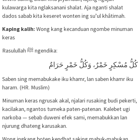
kulawarga kita nglaksanani shalat. Aja nganti shalat
dados sabab kita keseret wonten ing su’ul khâtimah.
Kaping kalih:
Wong kang kecanduan ngombe minuman
keras
Rasulullah ﷺ ngendika:
كُلُّ مُسْكِرٍ خَمْرٌ، وَكُلُّ خَمْرٍ حَرَامٌ
Saben sing memabukake iku khamr, lan saben khamr iku
haram. (HR. Muslim)
Minuman keras ngrusak akal, njalari rusaking budi pekerti,
kacilakan, ngantos tumeka paten-patenan. Kalebet ugi
narkoba — sebab duweni efek sami, memabukkan lan
njurung dhateng karusakan.
Wong ingkang boten kendhat saking mabuk-mabukan,