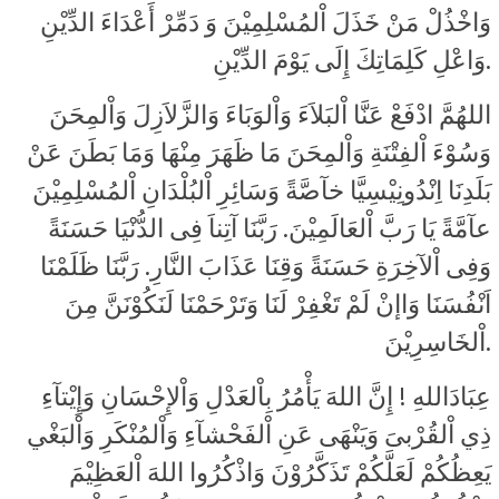
وَاخْذُلْ مَنْ خَذَلَ اْلمُسْلِمِيْنَ وَ دَمِّرْ أَعْدَاءَ الدِّيْنِ
وَاعْلِ كَلِمَاتِكَ إِلَى يَوْمَ الدِّيْنِ.
اللهُمَّ ادْفَعْ عَنَّا اْلبَلاَءَ وَاْلوَبَاءَ وَالزَّلاَزِلَ وَاْلمِحَنَ
وَسُوْءَ اْلفِتْنَةِ وَاْلمِحَنَ مَا ظَهَرَ مِنْهَا وَمَا بَطَنَ عَنْ
بَلَدِنَا اِنْدُونِيْسِيَّا خآصَّةً وَسَائِرِ اْلبُلْدَانِ اْلمُسْلِمِيْنَ
عآمَّةً يَا رَبَّ اْلعَالَمِيْنَ. رَبَّنَا آتِناَ فِى الدُّنْيَا حَسَنَةً
وَفِى اْلآخِرَةِ حَسَنَةً وَقِنَا عَذَابَ النَّارِ. رَبَّنَا ظَلَمْنَا
اَنْفُسَنَا وَاإنْ لَمْ تَغْفِرْ لَنَا وَتَرْحَمْنَا لَنَكُوْنَنَّ مِنَ
اْلخَاسِرِيْنَ.
عِبَادَاللهِ ! إِنَّ اللهَ يَأْمُرُ بِاْلعَدْلِ وَاْلإِحْسَانِ وَإِيْتآءِ
ذِي اْلقُرْبىَ وَيَنْهَى عَنِ اْلفَحْشآءِ وَاْلمُنْكَرِ وَاْلبَغْي
يَعِظُكُمْ لَعَلَّكُمْ تَذَكَّرُوْنَ وَاذْكُرُوا اللهَ اْلعَظِيْمَ