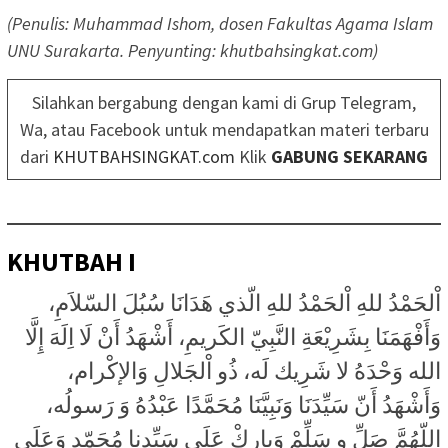
(Penulis: Muhammad Ishom, dosen Fakultas Agama Islam
UNU Surakarta. Penyunting: khutbahsingkat.com)
Silahkan bergabung dengan kami di Grup Telegram,
Wa, atau Facebook untuk mendapatkan materi terbaru
dari
KHUTBAHSINGKAT.com
Klik
GABUNG SEKARANG
KHUTBAH I
اْلحَمْدُ للهِ اْلحَمْدُ للهِ الّذي هَدَانَا سُبُلَ السّلاَمِ،
وَأَفْهَمَنَا بِشَرِيْعَةِ النَّبِيّ الكَريمِ، أَشْهَدُ أَنْ لَا اِلَهَ إِلَّا
الله وَحْدَهُ لا شَرِيك لَه، ذُو اْلجَلالِ وَالإكْرام،
وَأَشْهَدُ أَنّ سَيِّدَنَا وَنَبِيَّنَا مُحَمَّدًا عَبْدُهُ وَ رَسولُه،
اللّهُمَّ صَلِّ و سَلِّمْ وَبارِكْ عَلَى سَيِّدِنا مُحَمّدٍ وَعَلَى