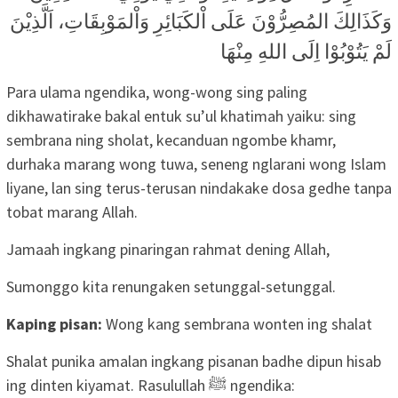
وَكَذَالِكَ المُصِرُّوْنَ عَلَى اْلكَبَائِرِ وَاْلمَوْبِقَاتِ، اَلَّذِيْنَ
لَمْ يَتُوْبُوْا اِلَى اللهِ مِنْهَا
Para ulama ngendika, wong-wong sing paling
dikhawatirake bakal entuk su’ul khatimah yaiku: sing
sembrana ning sholat, kecanduan ngombe khamr,
durhaka marang wong tuwa, seneng nglarani wong Islam
liyane, lan sing terus-terusan nindakake dosa gedhe tanpa
tobat marang Allah.
Jamaah ingkang pinaringan rahmat dening Allah,
Sumonggo kita renungaken setunggal-setunggal.
Kaping pisan:
Wong kang sembrana wonten ing shalat
Shalat punika amalan ingkang pisanan badhe dipun hisab
ing dinten kiyamat. Rasulullah ﷺ ngendika: