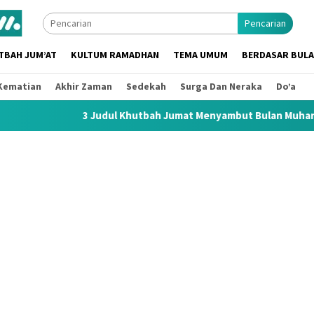
Pencarian
TBAH JUM’AT
KULTUM RAMADHAN
TEMA UMUM
BERDASAR BUL
Kematian
Akhir Zaman
Sedekah
Surga Dan Neraka
Do’a
Judul Khutbah Jumat Menyambut Bulan Muharram 1448 H / 2026 M