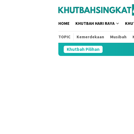
Loncat
tutup
ke
konten
HOME
KHUTBAH HARI RAYA
KHU
TOPIC
Kemerdekaan
Musibah
Khutbah Pilihan
3 