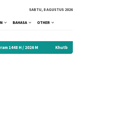
tutup
SABTU, 8 AGUSTUS 2026
AN
BAHASA
OTHER
Khutbah Idul Fitri 2026 Menyentuh Hati: Kumpulan Mater