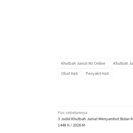
Khutbah Jumat NU Online
Khutbah Ju
Obat Hati
Penyakit Hati
Navigasi
Pos sebelumnya
3 Judul Khutbah Jumat Menyambut Bulan 
pos
1448 H / 2026 M