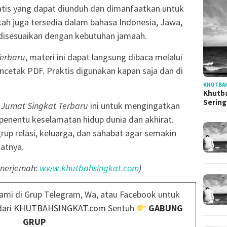
ratis yang dapat diunduh dan dimanfaatkan untuk
skah juga tersedia dalam bahasa Indonesia, Jawa,
disesuaikan dengan kebutuhan jamaah.
Terbaru
, materi ini dapat langsung dibaca melalui
encetak PDF. Praktis digunakan kapan saja dan di
KHUTBAH
Khutba
Serin
 Jumat Singkat Terbaru
ini untuk mengingatkan
penentu keselamatan hidup dunia dan akhirat.
rup relasi, keluarga, dan sahabat agar semakin
atnya.
enerjemah:
www.khutbahsingkat.com
)
ami di Grup Telegram, Wa, atau Facebook untuk
dari
KHUTBAHSINGKAT.com
Sentuh
GABUNG
GRUP