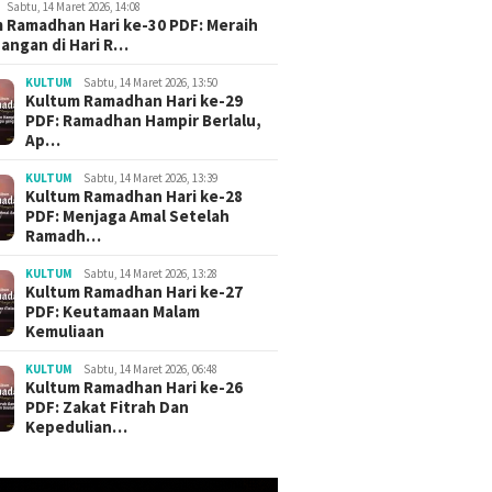
Sabtu, 14 Maret 2026, 14:08
 Ramadhan Hari ke-30 PDF: Meraih
angan di Hari R…
KULTUM
Sabtu, 14 Maret 2026, 13:50
ri Khutbah Jumat
3 Judul Khutbah Jumat
Khutbah 
Kultum Ramadhan Hari ke-29
 Bagus Akhir Bulan
Menyambut Bulan Muharram
Menyent
PDF: Ramadhan Hampir Berlalu,
a’dah
1448 H / 2026 M
Materi T
Ap…
Downlo
KULTUM
Sabtu, 14 Maret 2026, 13:39
Kultum Ramadhan Hari ke-28
PDF: Menjaga Amal Setelah
Ramadh…
KULTUM
Sabtu, 14 Maret 2026, 13:28
Kultum Ramadhan Hari ke-27
PDF: Keutamaan Malam
Kemuliaan
KULTUM
Sabtu, 14 Maret 2026, 06:48
Kultum Ramadhan Hari ke-26
PDF: Zakat Fitrah Dan
Kepedulian…