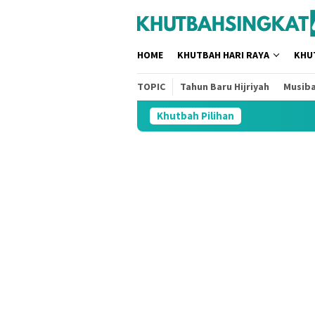
Loncat
tutup
ke
konten
HOME
KHUTBAH HARI RAYA
KHU
TOPIC
Tahun Baru Hijriyah
Musib
Khutbah Pilihan
3