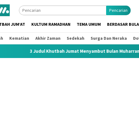
Pencarian
TBAH JUM’AT
KULTUM RAMADHAN
TEMA UMUM
BERDASAR BUL
ah
Kematian
Akhir Zaman
Sedekah
Surga Dan Neraka
Do
 Judul Khutbah Jumat Menyambut Bulan Muharram 1448 H / 2026 