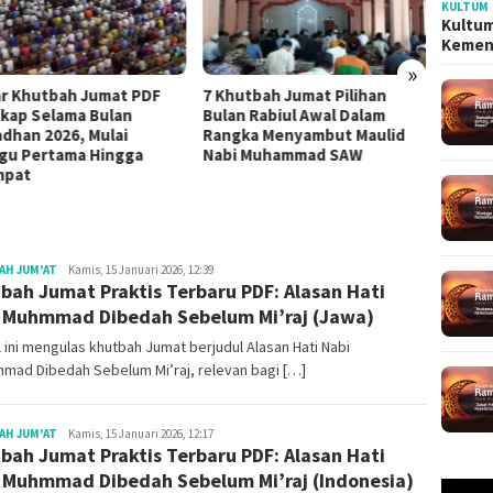
KULTUM
Kultum
Kemen
»
ar Khutbah Jumat PDF
7 Khutbah Jumat Pilihan
4 Mate
kap Selama Bulan
Bulan Rabiul Awal Dalam
Paling
dhan 2026, Mulai
Rangka Menyambut Maulid
Dzulq
gu Pertama Hingga
Nabi Muhammad SAW
mpat
Redaksi
AH JUM'AT
Kamis, 15 Januari 2026, 12:39
bah Jumat Praktis Terbaru PDF: Alasan Hati
 Muhmmad Dibedah Sebelum Mi’raj (Jawa)
l ini mengulas khutbah Jumat berjudul Alasan Hati Nabi
mad Dibedah Sebelum Mi’raj, relevan bagi […]
Redaksi
AH JUM'AT
Kamis, 15 Januari 2026, 12:17
bah Jumat Praktis Terbaru PDF: Alasan Hati
 Muhmmad Dibedah Sebelum Mi’raj (Indonesia)