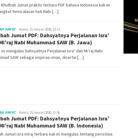
 Khutbah Jumat praktis terbaru PDF bahasa Indonesia kali ini
gkat tema alasan hati Nabi […]
Redaksi
AH JUM'AT
Kamis, 15 Januari 2026, 12:12
bah Jumat PDF: Dahsyatnya Perjalanan Isra’
Mi’raj Nabi Muhammad SAW (B. Jawa)
l ini mengulas Dahsyatnya Perjalanan Isra’ dan Mi’raj Nabi
ad SAW sebagai inspirasi iman, disertai […]
Redaksi
AH JUM'AT
Kamis, 15 Januari 2026, 11:56
bah Jumat PDF: Dahsyatnya Perjalanan Isra’
Mi’raj Nabi Muhammad SAW (B. Indonesia)
h Jumat isra miraj terbaru kali ini mengulas tentang peristiwa