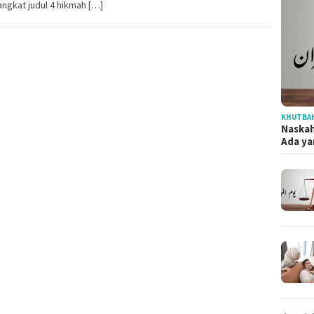
ngkat judul 4 hikmah […]
KHUTBAH
Naska
Ada ya