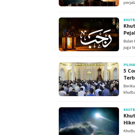
perjal
KHUTB
Khut
Peja
Bulan 
juga t
PILIHA
5 Co
Terb
Beriku
khutba
KHUTB
Khut
Hikm
Khutba