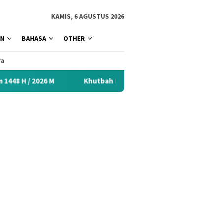
tutup
KAMIS, 6 AGUSTUS 2026
AN
BAHASA
OTHER
’a
M
Khutbah Idul Fitri 2026 Menyentuh Hati: Kumpulan Mate