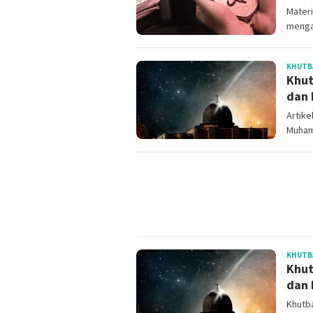
Materi
mengan
KHUTB
Khut
dan 
Artike
Muhamm
KHUTB
Khut
dan 
Khutba