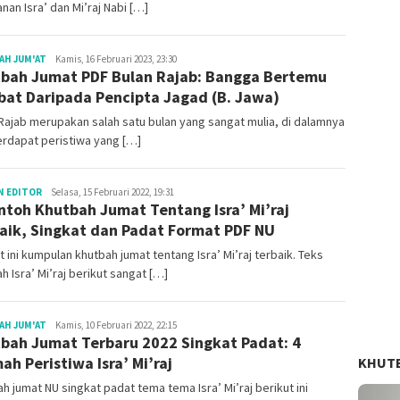
anan Isra’ dan Mi’raj Nabi […]
Redaksi
AH JUM'AT
Kamis, 16 Februari 2023, 23:30
bah Jumat PDF Bulan Rajab: Bangga Bertemu
bat Daripada Pencipta Jagad (B. Jawa)
Rajab merupakan salah satu bulan yang sangat mulia, di dalamnya
erdapat peristiwa yang […]
Redaksi
N EDITOR
Selasa, 15 Februari 2022, 19:31
ntoh Khutbah Jumat Tentang Isra’ Mi’raj
aik, Singkat dan Padat Format PDF NU
t ini kumpulan khutbah jumat tentang Isra’ Mi’raj terbaik. Teks
h Isra’ Mi’raj berikut sangat […]
Redaksi
AH JUM'AT
Kamis, 10 Februari 2022, 22:15
bah Jumat Terbaru 2022 Singkat Padat: 4
ah Peristiwa Isra’ Mi’raj
KHUT
h jumat NU singkat padat tema tema Isra’ Mi’raj berikut ini