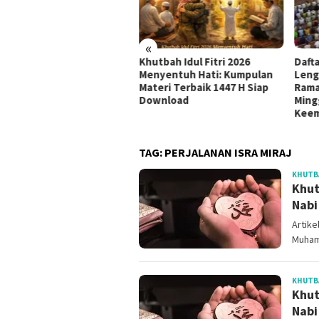
«
udul Khutbah Jumat
Khutbah Idul Fitri 2026
Daft
nyambut Bulan Muharram
Menyentuh Hati: Kumpulan
Leng
8 H / 2026 M
Materi Terbaik 1447 H Siap
Rama
Download
Ming
Kee
TAG:
PERJALANAN ISRA MIRAJ
KHUTB
Khut
Nabi
Artike
Muham
KHUTB
Khut
Nabi