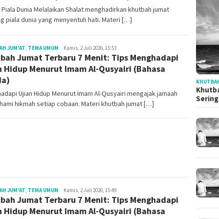
 Piala Dunia Melalaikan Shalat menghadirkan khutbah jumat
g piala dunia yang menyentuh hati. Materi […]
Redaksi
AH JUM'AT
,
TEMA UMUM
Kamis, 2 Juli 2026, 15:53
bah Jumat Terbaru 7 Menit: Tips Menghadapi
n Hidup Menurut Imam Al-Qusyairi (Bahasa
da)
KHUTBAH
Khutba
adapi Ujian Hidup Menurut Imam Al-Qusyairi mengajak jamaah
Serin
ami hikmah setiap cobaan. Materi khutbah jumat […]
Redaksi
AH JUM'AT
,
TEMA UMUM
Kamis, 2 Juli 2026, 15:49
bah Jumat Terbaru 7 Menit: Tips Menghadapi
n Hidup Menurut Imam Al-Qusyairi (Bahasa