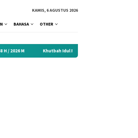
tutup
KAMIS, 6 AGUSTUS 2026
AN
BAHASA
OTHER
Khutbah Idul Fitri 2026 Menyentuh Hati: Kumpulan Materi Terba