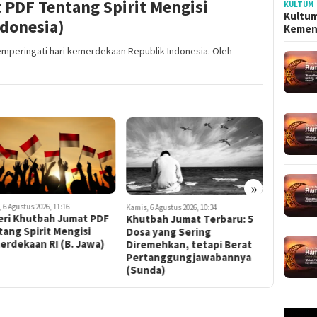
 PDF Tentang Spirit Mengisi
KULTUM
Kultum
ndonesia)
Kemen
emperingati hari kemerdekaan Republik Indonesia. Oleh
»
 6 Agustus 2026, 11:16
Kamis, 6 Agus
Kamis, 6 Agustus 2026, 10:34
eri Khutbah Jumat PDF
Materi K
Khutbah Jumat Terbaru: 5
ang Spirit Mengisi
Tentang 
Dosa yang Sering
erdekaan RI (B. Jawa)
Kemerdek
Diremehkan, tetapi Berat
Pertanggungjawabannya
(Sunda)