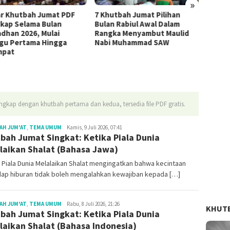
»
ar Khutbah Jumat PDF
7 Khutbah Jumat Pilihan
4 Mate
kap Selama Bulan
Bulan Rabiul Awal Dalam
Paling
dhan 2026, Mulai
Rangka Menyambut Maulid
Dzulq
gu Pertama Hingga
Nabi Muhammad SAW
mpat
gkap dengan khutbah pertama dan kedua, tersedia file PDF gratis.
Redaksi
AH JUM'AT
,
TEMA UMUM
Kamis, 9 Juli 2026, 07:41
bah Jumat Singkat: Ketika Piala Dunia
laikan Shalat (Bahasa Jawa)
 Piala Dunia Melalaikan Shalat mengingatkan bahwa kecintaan
dap hiburan tidak boleh mengalahkan kewajiban kepada […]
Redaksi
AH JUM'AT
,
TEMA UMUM
Rabu, 8 Juli 2026, 21:26
KHUT
bah Jumat Singkat: Ketika Piala Dunia
laikan Shalat (Bahasa Indonesia)