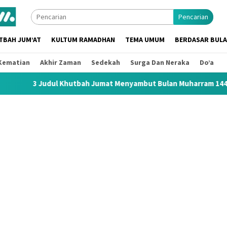
Pencarian
TBAH JUM’AT
KULTUM RAMADHAN
TEMA UMUM
BERDASAR BUL
Kematian
Akhir Zaman
Sedekah
Surga Dan Neraka
Do’a
hutbah Jumat Menyambut Bulan Muharram 1448 H / 2026 M