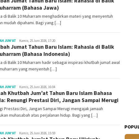
bah Jumat Tahun Baru Islam: Rahasia di Balik
uharram (Bahasa Jawa)
ia di Balik 10 Muharram menghadirkan materi yang menyentuh
an mudah dipahami. Bagi yang […]
Redaksi
AH JUM'AT
Kamis, 25 Juni 2026, 17:20
bah Jumat Tahun Baru Islam: Rahasia di Balik
uharram (Bahasa Indonesia)
a di Balik 10 Muharram hadir sebagai inspirasi khutbah jumat awal
 muharram yang menyentuh […]
Redaksi
AH JUM'AT
Kamis, 25 Juni 2026, 16:04
ah Khutbah Jum’at Tahun Baru Islam Bahasa
a: Renungi Prestasi Diri, Jangan Sampai Merugi
i Prestasi Diri, Jangan Sampai Merugi mengajak jamaah
kan muhasabah atas perjalanan hidup. Bagi yang […]
POPUL
Redaksi
AH JUM'AT
Kamis, 25 Juni 2026, 15:59