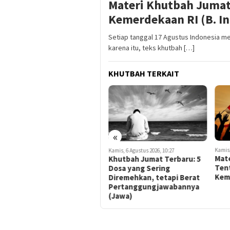
Materi Khutbah Jumat
Kemerdekaan RI (B. I
Setiap tanggal 17 Agustus Indonesia m
karena itu, teks khutbah […]
KHUTBAH TERKAIT
«
Kamis,
Kamis, 6 Agustus 2026, 10:21
Kamis, 6 Agustus 2026, 10:27
Mat
Khutbah Jumat Terbaru: 5
Khutbah Jumat Terbaru: 5
Tent
Dosa yang Sering
Dosa yang Sering
Kem
Diremehkan, tetapi Berat
Diremehkan, tetapi Berat
Pertanggungjawabannya
Pertanggungjawabannya
(Indonesia)
(Jawa)