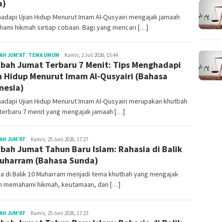
a)
adapi Ujian Hidup Menurut Imam Al-Qusyairi mengajak jamaah
ami hikmah setiap cobaan. Bagi yang mencari […]
Redaksi
AH JUM'AT
,
TEMA UMUM
Kamis, 2 Juli 2026, 15:44
bah Jumat Terbaru 7 Menit: Tips Menghadapi
n Hidup Menurut Imam Al-Qusyairi (Bahasa
nesia)
adapi Ujian Hidup Menurut Imam Al-Qusyairi merupakan khutbah
terbaru 7 menit yang mengajak jamaah […]
Redaksi
AH JUM'AT
Kamis, 25 Juni 2026, 17:27
bah Jumat Tahun Baru Islam: Rahasia di Balik
uharram (Bahasa Sunda)
a di Balik 10 Muharram menjadi tema khutbah yang mengajak
h memahami hikmah, keutamaan, dan […]
Redaksi
AH JUM'AT
Kamis, 25 Juni 2026, 17:23