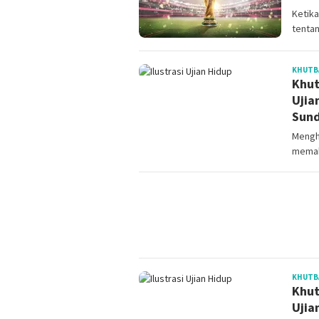
Ketika
tentan
KHUTB
Khut
Ujia
Sun
Mengh
memah
KHUTB
Khut
Ujia