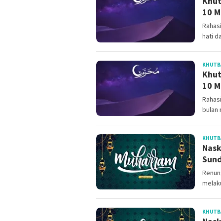
Khut
10 M
Rahas
hati d
KHUTB
Khut
10 M
Rahasi
bulan
KHUTB
Nask
Sund
Renung
melaku
KHUTB