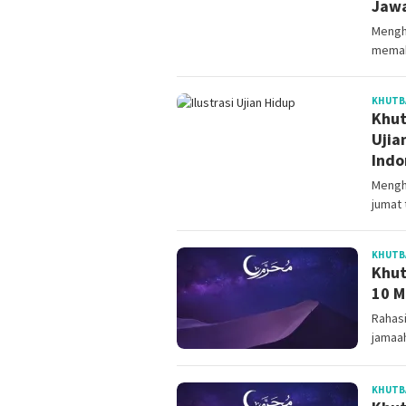
Jaw
Mengh
memah
KHUTB
Khut
Ujia
Indo
Mengh
jumat 
KHUTB
Khut
10 M
Rahasi
jamaa
KHUTB