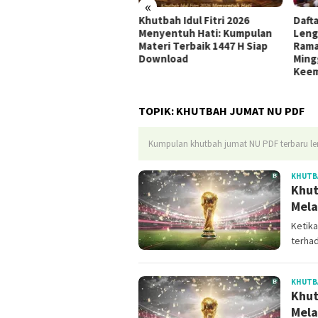
«
udul Khutbah Jumat
Khutbah Idul Fitri 2026
Daft
nyambut Bulan Muharram
Menyentuh Hati: Kumpulan
Leng
8 H / 2026 M
Materi Terbaik 1447 H Siap
Rama
Download
Ming
Kee
TOPIK:
KHUTBAH JUMAT NU PDF
Kumpulan khutbah jumat NU PDF terbaru len
KHUTB
Khut
Mela
Ketika
terha
KHUTB
Khut
Mela