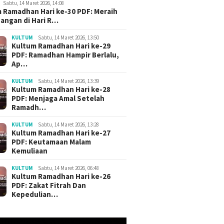
Sabtu, 14 Maret 2026, 14:08
 Ramadhan Hari ke-30 PDF: Meraih
angan di Hari R…
KULTUM
Sabtu, 14 Maret 2026, 13:50
Kultum Ramadhan Hari ke-29
PDF: Ramadhan Hampir Berlalu,
Ap…
KULTUM
Sabtu, 14 Maret 2026, 13:39
Kultum Ramadhan Hari ke-28
PDF: Menjaga Amal Setelah
Ramadh…
KULTUM
Sabtu, 14 Maret 2026, 13:28
Kultum Ramadhan Hari ke-27
PDF: Keutamaan Malam
tus 2026, 11:21
Kamis, 6 Agustus 2026, 10:21
Kamis, 6 Agustus 202
Kemuliaan
hutbah Jumat PDF
Khutbah Jumat Terbaru: 5
Khutbah Juma
Spirit Mengisi
Dosa yang Sering
Dosa yang Se
KULTUM
Sabtu, 14 Maret 2026, 06:48
aan RI (B. Sunda)
Diremehkan, tetapi Berat
Diremehkan, 
Kultum Ramadhan Hari ke-26
Pertanggungjawabannya
Pertanggung
PDF: Zakat Fitrah Dan
(Indonesia)
(Jawa)
Kepedulian…