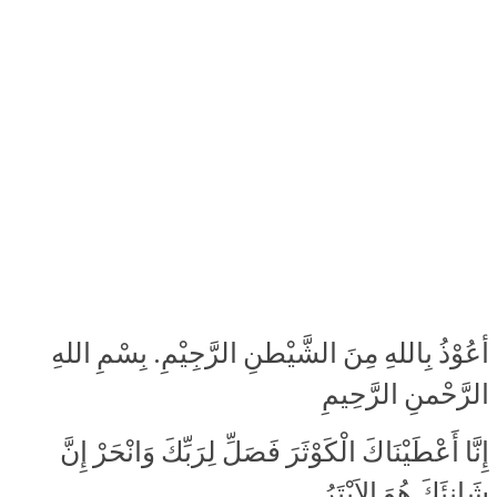
أعُوْذُ بِاللهِ مِنَ الشَّيْطنِ الرَّجِيْمِ. بِسْمِ اللهِ
الرَّحْمنِ الرَّحِيمِ
إِنَّا أَعْطَيْنَاكَ الْكَوْثَرَ فَصَلِّ لِرَبِّكَ وَانْحَرْ إِنَّ
شَانِئَكَ هُوَ الاَبْتَرُ