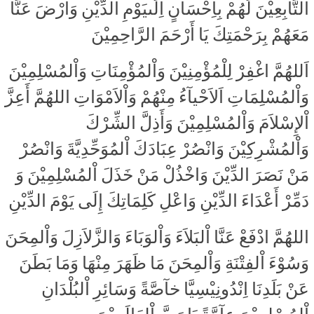
التَّابِعِيْنَ لَهُمْ بِاِحْسَانٍ اِلَىيَوْمِ الدِّيْنِ وَارْضَ عَنَّا
مَعَهُمْ بِرَحْمَتِكَ يَا أَرْحَمَ الرَّاحِمِيْنَ
اَللهُمَّ اغْفِرْ لِلْمُؤْمِنِيْنَ وَاْلمُؤْمِنَاتِ وَاْلمُسْلِمِيْنَ
وَاْلمُسْلِمَاتِ اَلاَحْيآءُ مِنْهُمْ وَاْلاَمْوَاتِ اللهُمَّ أَعِزَّ
اْلإِسْلاَمَ وَاْلمُسْلِمِيْنَ وَأَذِلَّ الشِّرْكَ
وَاْلمُشْرِكِيْنَ وَانْصُرْ عِبَادَكَ اْلمُوَحِّدِيَّةَ وَانْصُرْ
مَنْ نَصَرَ الدِّيْنَ وَاخْذُلْ مَنْ خَذَلَ اْلمُسْلِمِيْنَ وَ
دَمِّرْ أَعْدَاءَ الدِّيْنِ وَاعْلِ كَلِمَاتِكَ إِلَى يَوْمَ الدِّيْنِ
اللهُمَّ ادْفَعْ عَنَّا اْلبَلاَءَ وَاْلوَبَاءَ وَالزَّلاَزِلَ وَاْلمِحَنَ
وَسُوْءَ اْلفِتْنَةِ وَاْلمِحَنَ مَا ظَهَرَ مِنْهَا وَمَا بَطَنَ
عَنْ بَلَدِنَا اِنْدُونِيْسِيَّا خآصَّةً وَسَائِرِ اْلبُلْدَانِ