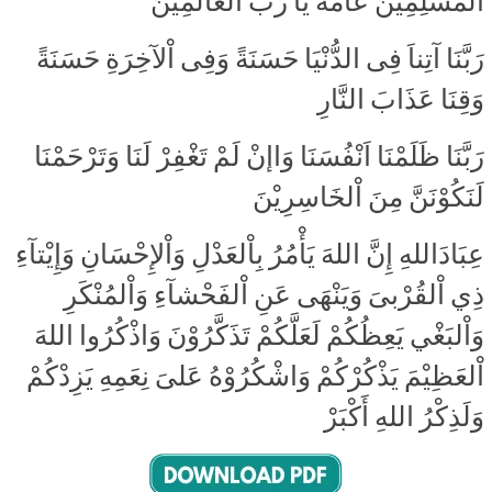
اْلمُسْلِمِيْنَ عآمَّةً يَا رَبَّ اْلعَالَمِيْنَ
رَبَّنَا آتِناَ فِى الدُّنْيَا حَسَنَةً وَفِى اْلآخِرَةِ حَسَنَةً
وَقِنَا عَذَابَ النَّارِ
رَبَّنَا ظَلَمْنَا اَنْفُسَنَا وَاإنْ لَمْ تَغْفِرْ لَنَا وَتَرْحَمْنَا
لَنَكُوْنَنَّ مِنَ اْلخَاسِرِيْنَ
عِبَادَاللهِ إِنَّ اللهَ يَأْمُرُ بِاْلعَدْلِ وَاْلإِحْسَانِ وَإِيْتآءِ
ذِي اْلقُرْبىَ وَيَنْهَى عَنِ اْلفَحْشآءِ وَاْلمُنْكَرِ
وَاْلبَغْي يَعِظُكُمْ لَعَلَّكُمْ تَذَكَّرُوْنَ وَاذْكُرُوا اللهَ
اْلعَظِيْمَ يَذْكُرْكُمْ وَاشْكُرُوْهُ عَلىَ نِعَمِهِ يَزِدْكُمْ
وَلَذِكْرُ اللهِ أَكْبَرْ