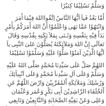
وَسَلِّمْ تَسْلِيْمًا كِثيْرًا
أَمَّا بَعْدُ فَياَ اَيُّهَا النَّاسُ اِتَّقُوااللهَ فِيْمَا أَمَرَ
وَانْتَهُوْا عَمَّا نَهَى وَاعْلَمُوْا أَنَّ اللهَ أَمَرَكُمْ بِأَمْرٍ
بَدَأَ فِيْهِ بِنَفْسِهِ وَثَـنَى بِمَلآ ئِكَتِهِ بِقُدْسِهِ وَقَالَ
تَعاَلَى إِنَّ اللهَ وَمَلآئِكَتَهُ يُصَلُّوْنَ عَلىَ النَّبِى يآ
اَيُّهَا الَّذِيْنَ آمَنُوْا صَلُّوْا عَلَيْهِ وَسَلِّمُوْا تَسْلِيْمًا
اللهُمَّ صَلِّ عَلَى سَيِّدِنَا مُحَمَّدٍ صَلَّى اللهُ عَلَيْهِ
وَسَلِّمْ وَعَلَى آلِ سَيِّدِناَ مُحَمَّدٍ وَعَلَى اَنْبِيآئِكَ
وَرُسُلِكَ وَمَلآئِكَةِ اْلمُقَرَّبِيْنَ وَارْضَ اللّهُمَّ عَنِ
اْلخُلَفَاءِ الرَّاشِدِيْنَ أَبِى بَكْرٍ وَعُمَر وَعُثْمَان
وَعَلِى وَعَنْ بَقِيَّةِ الصَّحَابَةِ وَالتَّابِعِيْنَ وَتَابِعِي