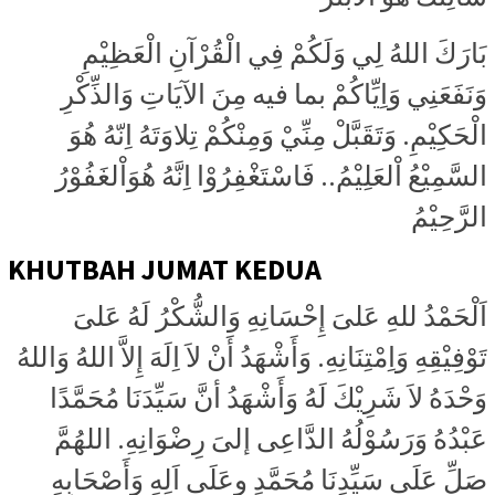
بَارَكَ اللهُ لِي وَلَكُمْ فِي الْقُرْآنِ الْعَظِيْمِ
وَنَفَعَنِي وَاِيِّاكُمْ بما فيه مِنَ الآيَاتِ وَالذِّكْرِ
الْحَكِيْمِ. وَتَقَبَّلْ مِنِّيْ وَمِنْكُمْ تِلاوَتَهُ اِنّهُ هُوَ
السَّمِيْعُ اْلعَلِيْمُ.. فَاسْتَغْفِرُوْا اِنَّهُ هُوَاْلغَفُوْرُ
الرَّحِيْمُ
KHUTBAH JUMAT KEDUA
اَلْحَمْدُ للهِ عَلىَ إِحْسَانِهِ وَالشُّكْرُ لَهُ عَلىَ
تَوْفِيْقِهِ وَاِمْتِنَانِهِ. وَأَشْهَدُ أَنْ لاَ اِلَهَ إِلاَّ اللهُ وَاللهُ
وَحْدَهُ لاَ شَرِيْكَ لَهُ وَأَشْهَدُ أنَّ سَيِّدَنَا مُحَمَّدًا
عَبْدُهُ وَرَسُوْلُهُ الدَّاعِى إلىَ رِضْوَانِهِ. اللهُمَّ
صَلِّ عَلَى سَيِّدِنَا مُحَمَّدٍ وِعَلَى اَلِهِ وَأَصْحَابِهِ