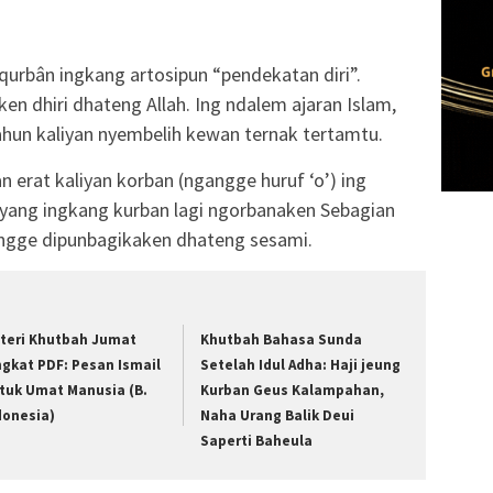
qurbân ingkang artosipun “pendekatan diri”.
n dhiri dhateng Allah. Ing ndalem ajaran Islam,
hun kaliyan nyembelih kewan ternak tertamtu.
 erat kaliyan korban (ngangge huruf ‘o’) ing
iyang ingkang kurban lagi ngorbanaken Sebagian
angge dipunbagikaken dhateng sesami.
teri Khutbah Jumat
Khutbah Bahasa Sunda
ngkat PDF: Pesan Ismail
Setelah Idul Adha: Haji jeung
tuk Umat Manusia (B.
Kurban Geus Kalampahan,
donesia)
Naha Urang Balik Deui
Saperti Baheula