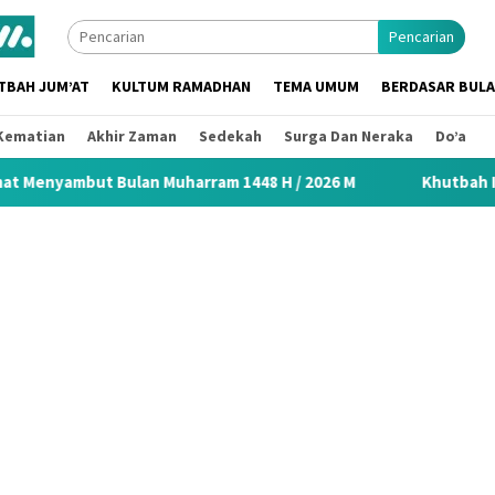
Pencarian
TBAH JUM’AT
KULTUM RAMADHAN
TEMA UMUM
BERDASAR BUL
Kematian
Akhir Zaman
Sedekah
Surga Dan Neraka
Do’a
lan Muharram 1448 H / 2026 M
Khutbah Idul Fitri 2026 M