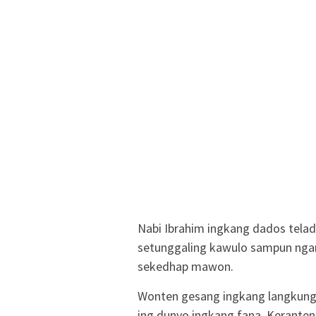
Nabi Ibrahim ingkang dados telada
setunggaling kawulo sampun ngant
sekedhap mawon.
Wonten gesang ingkang langkung 
ing dunyo ingkang fana. Keranten