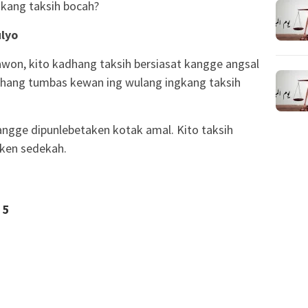
kang taksih bocah?
lyo
on, kito kadhang taksih bersiasat kangge angsal
adhang tumbas kewan ing wulang ingkang taksih
 kangge dipunlebetaken kotak amal. Kito taksih
ken sedekah.
5