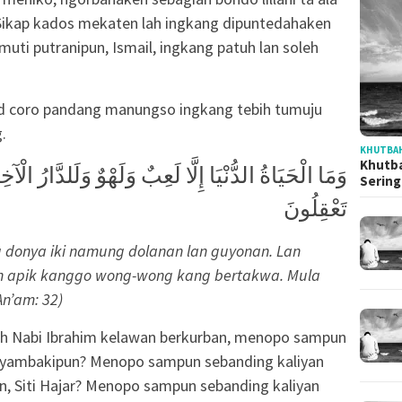
Sikap kados mekaten lah ingkang dipuntedahaken
muti putranipun, Ismail, ingkang patuh lan soleh
d coro pandang manungso ingkang tebih tumuju
.
KHUTBAH
Khutba
Serin
تَعْقِلُونَ
g donya iki namung dolanan lan guyonan. Lan
ih apik kanggo wong-wong kang bertakwa. Mula
An’am: 32)
oh Nabi Ibrahim kelawan berkurban, menopo sampun
piyambakipun? Menopo sampun sebanding kaliyan
 Siti Hajar? Menopo sampun sebanding kaliyan