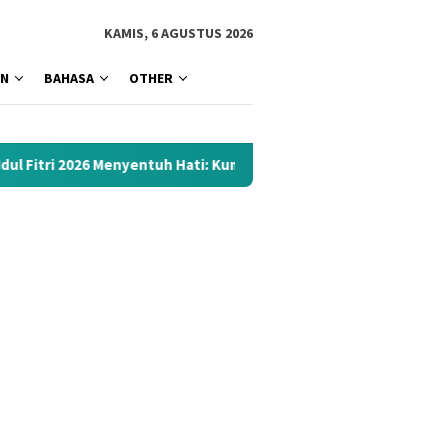
tutup
KAMIS, 6 AGUSTUS 2026
AN
BAHASA
OTHER
enyentuh Hati: Kumpulan Materi Terbaik 1447 H Siap Download