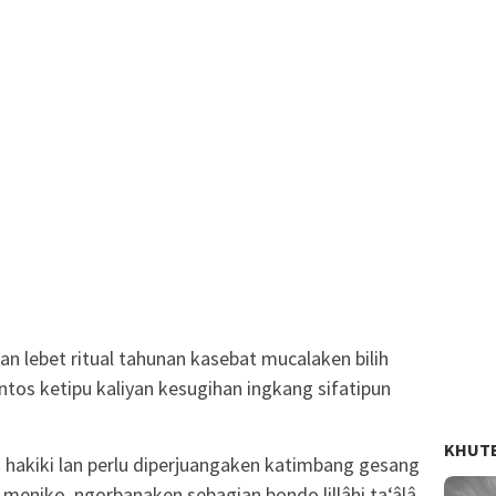
n lebet ritual tahunan kasebat mucalaken bilih
os ketipu kaliyan kesugihan ingkang sifatipun
KHUT
hakiki lan perlu diperjuangaken katimbang gesang
 meniko, ngorbanaken sebagian bondo lillâhi ta‘âlâ