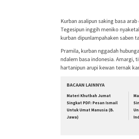
Kurban asalipun saking basa arab 
Tegesipun inggih meniko nyaketake
kurban dipunlampahaken saben ta
Pramila, kurban nggadah hubungan
ndalem basa indonesia. Amargi, t
hartanipun arupi kewan ternak k
BACAAN LAINNYA
Materi Khutbah Jumat
Ma
Singkat PDF: Pesan Ismail
Si
Untuk Umat Manusia (B.
Un
Jawa)
In