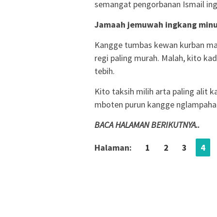
semangat pengorbanan Ismail ing
Jamaah jemuwah ingkang minu
Kangge tumbas kewan kurban maw
regi paling murah. Malah, kito k
tebih.
Kito taksih milih arta paling alit
mboten purun kangge nglampaha
BACA HALAMAN BERIKUTNYA..
Halaman:
1
2
3
4