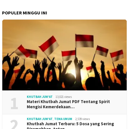
POPULER MINGGU INI
1
KHUTBAH JUM'AT
13,021 views
Materi Khutbah Jumat PDF Tentang Spirit
Mengisi Kemerdekaan…
2
KHUTBAH JUM'AT
,
TEMA UMUM
2,539 views
Khutbah Jumat Terbaru: 5 Dosa yang Sering
Diremehkan, tetap…