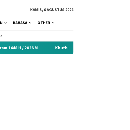
tutup
KAMIS, 6 AGUSTUS 2026
AN
BAHASA
OTHER
’a
Khutbah Idul Fitri 2026 Menyentuh Hati: Kumpulan Mater