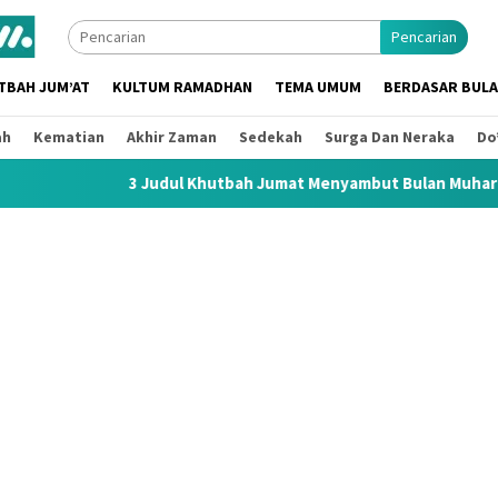
Pencarian
TBAH JUM’AT
KULTUM RAMADHAN
TEMA UMUM
BERDASAR BUL
ah
Kematian
Akhir Zaman
Sedekah
Surga Dan Neraka
Do
Judul Khutbah Jumat Menyambut Bulan Muharram 1448 H / 2026 M