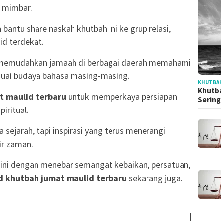
i mimbar.
antu share naskah khutbah ini ke grup relasi,
id terdekat.
 memudahkan jamaah di berbagai daerah memahami
esuai budaya bahasa masing-masing.
KHUTBAH
Khutba
 maulid terbaru
untuk memperkaya persiapan
Serin
iritual.
 sejarah, tapi inspirasi yang terus menerangi
ir zaman.
ini dengan menebar semangat kebaikan, persatuan,
 khutbah jumat maulid terbaru
sekarang juga.