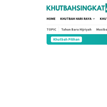
Loncat
tutup
ke
konten
HOME
KHUTBAH HARI RAYA
KHU
TOPIC
Tahun Baru Hijriyah
Musib
Khutbah Pilihan
3 