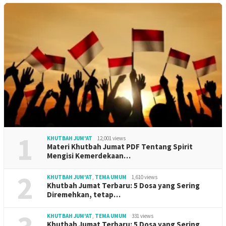
1
KHUTBAH JUM'AT
12,001 views
Materi Khutbah Jumat PDF Tentang Spirit
Mengisi Kemerdekaan…
2
KHUTBAH JUM'AT
,
TEMA UMUM
1,610 views
Khutbah Jumat Terbaru: 5 Dosa yang Sering
Diremehkan, tetap…
KHUTBAH JUM'AT
,
TEMA UMUM
331 views
Khutbah Jumat Terbaru: 5 Dosa yang Sering