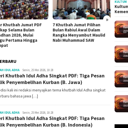
KULTUM
Kultum
Kemen
»
ar Khutbah Jumat PDF
7 Khutbah Jumat Pilihan
4 Mate
kap Selama Bulan
Bulan Rabiul Awal Dalam
Paling
dhan 2026, Mulai
Rangka Menyambut Maulid
Dzulq
gu Pertama Hingga
Nabi Muhammad SAW
mpat
TERBARU
Redaksi
H IDUL ADHA
Senin, 25 Mei 2026, 18:28
ri Khutbah Idul Adha Singkat PDF: Tiga Pesan
lik Penyembelihan Kurban (B. Jawa)
disi kali ini redaksi menyajikan tema khutbah Idul Adha singkat
rbaru bahasa jawa […]
Redaksi
H IDUL ADHA
Senin, 25 Mei 2026, 18:28
ri Khutbah Idul Adha Singkat PDF: Tiga Pesan
lik Penyembelihan Kurban (B. Indonesia)