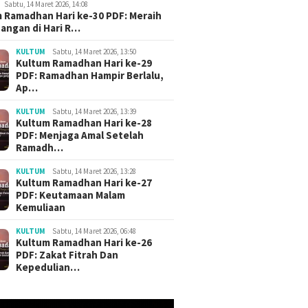
Sabtu, 14 Maret 2026, 14:08
 Ramadhan Hari ke-30 PDF: Meraih
angan di Hari R…
KULTUM
Sabtu, 14 Maret 2026, 13:50
ri Khutbah Jumat
3 Judul Khutbah Jumat
Khutbah 
Kultum Ramadhan Hari ke-29
 Bagus Akhir Bulan
Menyambut Bulan Muharram
Menyent
PDF: Ramadhan Hampir Berlalu,
a’dah
1448 H / 2026 M
Materi T
Ap…
Downlo
KULTUM
Sabtu, 14 Maret 2026, 13:39
Kultum Ramadhan Hari ke-28
PDF: Menjaga Amal Setelah
Ramadh…
KULTUM
Sabtu, 14 Maret 2026, 13:28
Kultum Ramadhan Hari ke-27
PDF: Keutamaan Malam
Kemuliaan
KULTUM
Sabtu, 14 Maret 2026, 06:48
Kultum Ramadhan Hari ke-26
PDF: Zakat Fitrah Dan
Kepedulian…