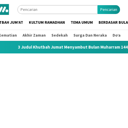
Pencarian
TBAH JUM’AT
KULTUM RAMADHAN
TEMA UMUM
BERDASAR BUL
Kematian
Akhir Zaman
Sedekah
Surga Dan Neraka
Do’a
utbah Jumat Menyambut Bulan Muharram 1448 H / 2026 M