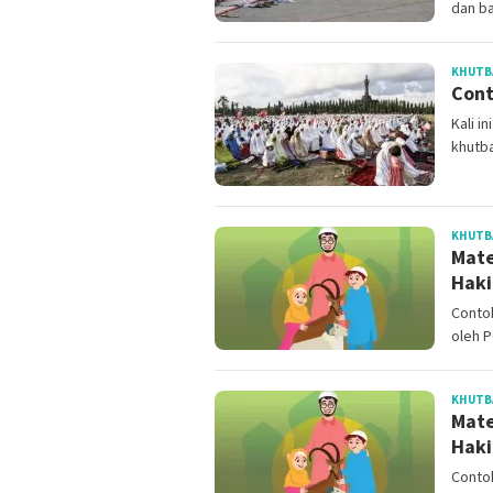
dan b
KHUTBA
Cont
Kali i
khutb
KHUTBA
Mate
Haki
Contoh
oleh 
KHUTBA
Mate
Haki
Contoh