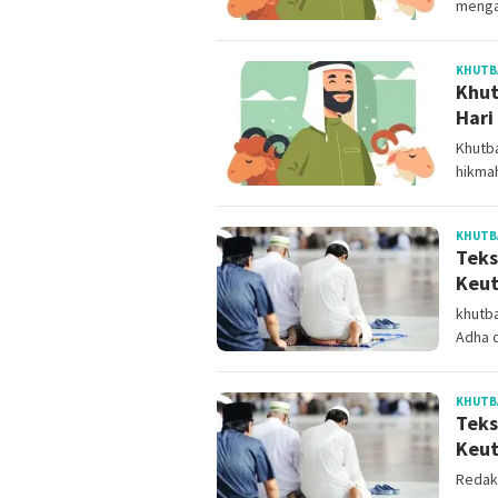
menga
KHUTBA
Khut
Hari
Khutba
hikmah
KHUTBA
Teks
Keut
khutba
Adha 
KHUTBA
Teks
Keut
Redaks