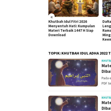
«
udul Khutbah Jumat
Khutbah Idul Fitri 2026
Daft
nyambut Bulan Muharram
Menyentuh Hati: Kumpulan
Leng
8 H / 2026 M
Materi Terbaik 1447 H Siap
Rama
Download
Ming
Kee
TOPIK:
KHUTBAH IDUL ADHA 2022 
KHUTBA
Mate
Diba
Pada e
PDF te
KHUTBA
Mate
Diba