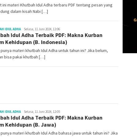
t ini materi Khutbah Idul Adha terbaru PDF tentang pesan yang
dung dalam kisah Nabi […]
Redaksi
H IDUL ADHA
Selasa, 11 Juni 2024, 12:06
bah Idul Adha Terbaik PDF: Makna Kurban
m Kehidupan (B. Indonesia)
punya materi khutbah Idul Adha untuk tahun ini? Jika belum,
an bisa pakai khutbah […]
Redaksi
H IDUL ADHA
Selasa, 11 Juni 2024, 12:05
bah Idul Adha Terbaik PDF: Makna Kurban
m Kehidupan (B. Jawa)
punya materi khutbah Idul Adha bahasa jawa untuk tahun ini? Jika