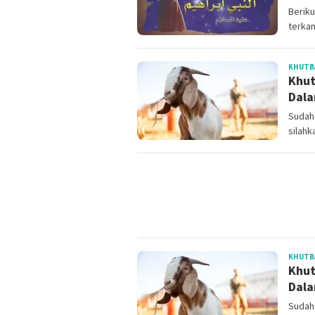
Beriku
terkan
KHUTBA
Khut
Dala
Sudah 
silahk
KHUTBA
Khut
Dala
Sudah 