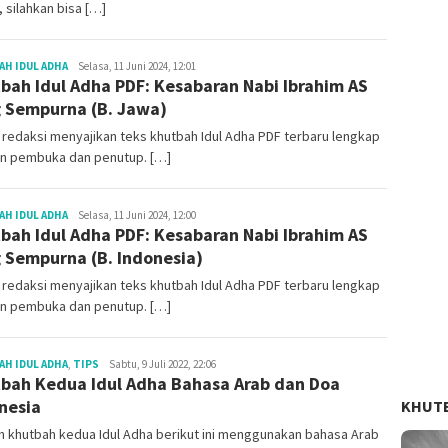
 silahkan bisa […]
Redaksi
H IDUL ADHA
Selasa, 11 Juni 2024, 12:01
bah Idul Adha PDF: Kesabaran Nabi Ibrahim AS
 Sempurna (B. Jawa)
ni redaksi menyajikan teks khutbah Idul Adha PDF terbaru lengkap
n pembuka dan penutup. […]
Redaksi
H IDUL ADHA
Selasa, 11 Juni 2024, 12:00
bah Idul Adha PDF: Kesabaran Nabi Ibrahim AS
 Sempurna (B. Indonesia)
ni redaksi menyajikan teks khutbah Idul Adha PDF terbaru lengkap
n pembuka dan penutup. […]
Redaksi
H IDUL ADHA
,
TIPS
Sabtu, 9 Juli 2022, 22:06
bah Kedua Idul Adha Bahasa Arab dan Doa
nesia
KHUT
 khutbah kedua Idul Adha berikut ini menggunakan bahasa Arab