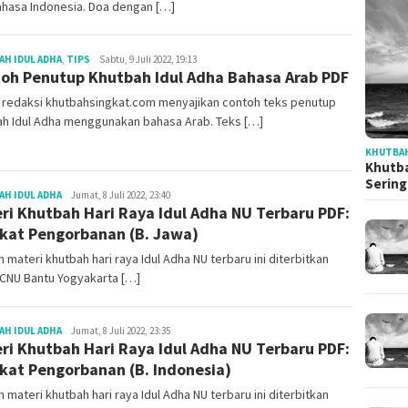
ahasa Indonesia. Doa dengan […]
Redaksi
H IDUL ADHA
,
TIPS
Sabtu, 9 Juli 2022, 19:13
oh Penutup Khutbah Idul Adha Bahasa Arab PDF
ni redaksi khutbahsingkat.com menyajikan contoh teks penutup
ah Idul Adha menggunakan bahasa Arab. Teks […]
KHUTBAH
Khutba
Serin
Redaksi
H IDUL ADHA
Jumat, 8 Juli 2022, 23:40
ri Khutbah Hari Raya Idul Adha NU Terbaru PDF:
kat Pengorbanan (B. Jawa)
 materi khutbah hari raya Idul Adha NU terbaru ini diterbitkan
PCNU Bantu Yogyakarta […]
Redaksi
H IDUL ADHA
Jumat, 8 Juli 2022, 23:35
ri Khutbah Hari Raya Idul Adha NU Terbaru PDF:
kat Pengorbanan (B. Indonesia)
 materi khutbah hari raya Idul Adha NU terbaru ini diterbitkan