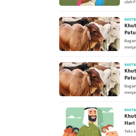
oleh P
KHUTBA
Khut
Patu
Bagai
menja
KHUTBA
Khut
Patu
Bagai
menja
KHUTBA
Khut
Hari
Teks k