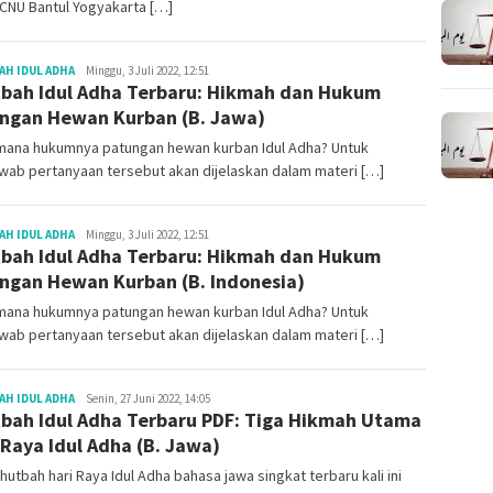
CNU Bantul Yogyakarta […]
Redaksi
H IDUL ADHA
Minggu, 3 Juli 2022, 12:51
bah Idul Adha Terbaru: Hikmah dan Hukum
ngan Hewan Kurban (B. Jawa)
mana hukumnya patungan hewan kurban Idul Adha? Untuk
wab pertanyaan tersebut akan dijelaskan dalam materi […]
Redaksi
H IDUL ADHA
Minggu, 3 Juli 2022, 12:51
bah Idul Adha Terbaru: Hikmah dan Hukum
ngan Hewan Kurban (B. Indonesia)
mana hukumnya patungan hewan kurban Idul Adha? Untuk
wab pertanyaan tersebut akan dijelaskan dalam materi […]
Redaksi
H IDUL ADHA
Senin, 27 Juni 2022, 14:05
bah Idul Adha Terbaru PDF: Tiga Hikmah Utama
 Raya Idul Adha (B. Jawa)
hutbah hari Raya Idul Adha bahasa jawa singkat terbaru kali ini