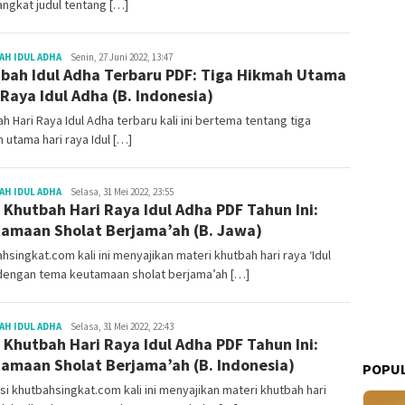
ngkat judul tentang […]
Redaksi
H IDUL ADHA
Senin, 27 Juni 2022, 13:47
bah Idul Adha Terbaru PDF: Tiga Hikmah Utama
 Raya Idul Adha (B. Indonesia)
h Hari Raya Idul Adha terbaru kali ini bertema tentang tiga
 utama hari raya Idul […]
Redaksi
H IDUL ADHA
Selasa, 31 Mei 2022, 23:55
 Khutbah Hari Raya Idul Adha PDF Tahun Ini:
amaan Sholat Berjama’ah (B. Jawa)
hsingkat.com kali ini menyajikan materi khutbah hari raya ‘Idul
dengan tema keutamaan sholat berjama’ah […]
Redaksi
H IDUL ADHA
Selasa, 31 Mei 2022, 22:43
 Khutbah Hari Raya Idul Adha PDF Tahun Ini:
amaan Sholat Berjama’ah (B. Indonesia)
POPUL
i khutbahsingkat.com kali ini menyajikan materi khutbah hari