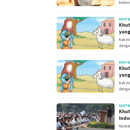
belum,
KHUTBA
Khut
yang
Kali i
denga
KHUTBA
Khut
yang
Kali i
denga
KHUTBA
Khut
Indo
Naskah