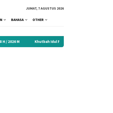
tutup
JUMAT, 7 AGUSTUS 2026
AN
BAHASA
OTHER
Khutbah Idul Fitri 2026 Menyentuh Hati: Kumpulan Materi Terbai