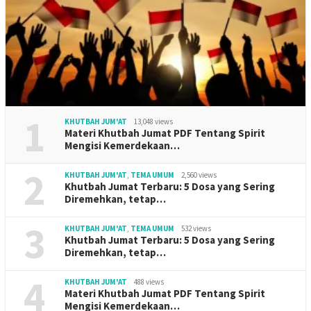
1
KHUTBAH JUM'AT
13,048 views
Materi Khutbah Jumat PDF Tentang Spirit
Mengisi Kemerdekaan…
2
KHUTBAH JUM'AT
,
TEMA UMUM
2,560 views
Khutbah Jumat Terbaru: 5 Dosa yang Sering
Diremehkan, tetap…
3
KHUTBAH JUM'AT
,
TEMA UMUM
532 views
Khutbah Jumat Terbaru: 5 Dosa yang Sering
Diremehkan, tetap…
4
KHUTBAH JUM'AT
488 views
Materi Khutbah Jumat PDF Tentang Spirit
Mengisi Kemerdekaan…