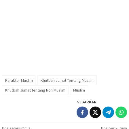
Karakter Muslim
Khutbah Jumat Tentang Muslim
Khutbah Jumat tentang Non Muslim
Muslim
SEBARKAN
Navigasi
Pos sebelumnya
Pos berikutnya